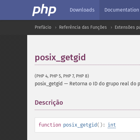
Downloads
Documentation
Prefácio
Referência das Funções
Extensões p
posix_getgid
(PHP 4, PHP 5, PHP 7, PHP 8)
posix_getgid
—
Retorna o ID do grupo real do 
Descrição
¶
function
posix_getgid
():
int