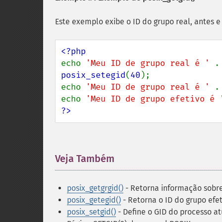
Este exemplo exibe o ID do grupo real, antes e
echo 
'Meu ID de grupo real é ' 
.
posix_setegid
(
40
);

echo 
'Meu ID de grupo real é ' 
.
echo 
'Meu ID de grupo efetivo é 
?>
Veja Também
¶
posix_getgrgid()
- Retorna informação sobre
posix_getegid()
- Retorna o ID do grupo efe
posix_setgid()
- Define o GID do processo at