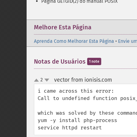
Página GETGID(2) do manual POSIX
Melhore Esta Página
Aprenda Como Melhorar Esta Página
•
Envie um
Notas de Usuários
1 note
vector from ionisis.com
2
¶
up
down
i came across this error:

Call to undefined function posix_
which was solved by these command
yum -y install php-process

service httpd restart