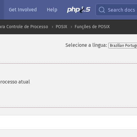
Get Involved
Help
Search docs
ara Controle de Processo
POSIX
Funções de POSIX
Selecione a língua:
processo atual