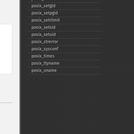
posix_​setgid
posix_​setpgid
posix_​setrlimit
posix_​setsid
posix_​setuid
posix_​strerror
posix_​sysconf
posix_​times
posix_​ttyname
posix_​uname