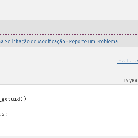
a Solicitação de Modificação
•
Reporte um Problema
＋
adicionar
14 yea
getuid()

s:
