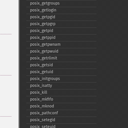
posix_​getgroups
posix_​getlogin
posix_​getpgid
posix_​getpgrp
posix_​getpid
posix_​getppid
posix_​getpwnam
posix_​getpwuid
posix_​getrlimit
posix_​getsid
posix_​getuid
posix_​initgroups
posix_​isatty
posix_​kill
posix_​mkfifo
posix_​mknod
posix_​pathconf
posix_​setegid
posix_​seteuid