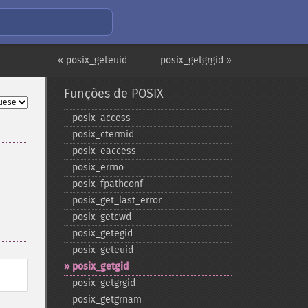
« posix_geteuid
posix_getgrgid »
Funções de POSIX
posix_​access
posix_​ctermid
posix_​eaccess
posix_​errno
posix_​fpathconf
posix_​get_​last_​error
posix_​getcwd
posix_​getegid
posix_​geteuid
posix_​getgid
posix_​getgrgid
posix_​getgrnam