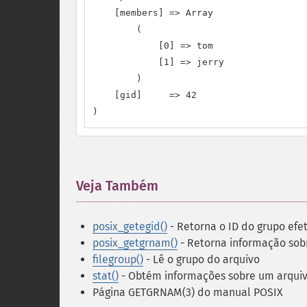
    [members] => Array

        (

            [0] => tom

            [1] => jerry

        )

    [gid]     => 42

)
Veja Também
¶
posix_getegid()
- Retorna o ID do grupo efe
posix_getgrnam()
- Retorna informação sob
filegroup()
- Lê o grupo do arquivo
stat()
- Obtém informações sobre um arqui
Página GETGRNAM(3) do manual POSIX