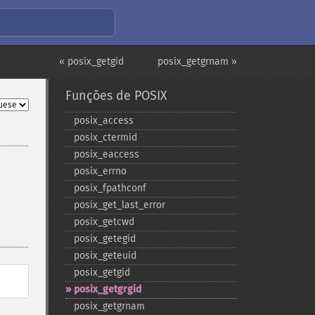
« posix_getgid
posix_getgrnam »
Funções de POSIX
posix_​access
posix_​ctermid
posix_​eaccess
posix_​errno
posix_​fpathconf
posix_​get_​last_​error
posix_​getcwd
posix_​getegid
posix_​geteuid
posix_​getgid
posix_​getgrgid
posix_​getgrnam