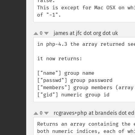
false.

This is except for Mac OSX on wh
of "-1".
james at jfc dot org dot uk
0
¶
up
down
in php-4.3 the array returned see
it now returns:

["name"] group name

["passwd"] group password

["members"] group members (array 
["gid"] numeric group id
rcgraves+php at brandeis dot ed
0
up
down
Returns an array containing the 
both numeric indices, each of wh