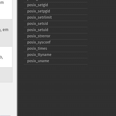
com
posix_​setgid
posix_​setpgid
posix_​setrlimit
posix_​setsid
o, em
posix_​setuid
posix_​strerror
posix_​sysconf
posix_​times
posix_​ttyname
o,
posix_​uname