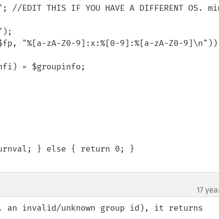
17 yea
. an invalid/unknown group id), it returns 