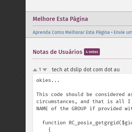
Melhore Esta Página
Aprenda Como Melhorar Esta Página
•
Envie um
Notas de Usuários
4 notes
tech at dslip dot com dot au
1
¶
up
down
okies...

This code should be considered a
circumstances, and that is all I
NAME of the GROUP if provided wit
  function RC_posix_getgrgid($gid) 

    {
