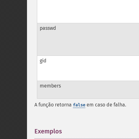
passwd
gid
members
A função retorna
em caso de falha.
false
Exemplos
¶