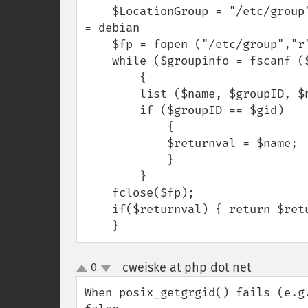
    $LocationGroup = "/etc/group"; //EDIT THIS IF YOU HAVE A DIFFERENT OS. mine 
= debian

    $fp = fopen ("/etc/group","r");

    while ($groupinfo = fscanf ($fp, "%[a-zA-Z0-9]:x:%[0-9]:%[a-zA-Z0-9]\n")) 

        {

        list ($name, $groupID, $nfi) = $groupinfo;

        if ($groupID == $gid)

            {

            $returnval = $name;

            }

        }

    fclose($fp);

    if($returnval) { return $returnval; } else { return 0; }

    }
cweiske at php dot net
0
¶
up
down
When posix_getgrgid() fails (e.g