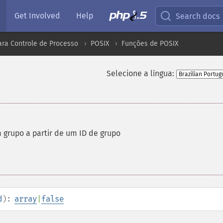
Get Involved
Help
Search docs
ara Controle de Processo
POSIX
Funções de POSIX
Selecione a língua:
grupo a partir de um ID de grupo
d
):
array
|
false