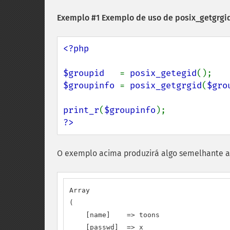
Exemplo #1 Exemplo de uso de
posix_getgrgid
<?php

$groupid   
= 
posix_getegid
$groupinfo 
= 
posix_getgrgid
(
$gro
print_r
(
$groupinfo
?>
O exemplo acima produzirá algo semelhante a
Array

(

    [name]    => toons

    [passwd]  => x
