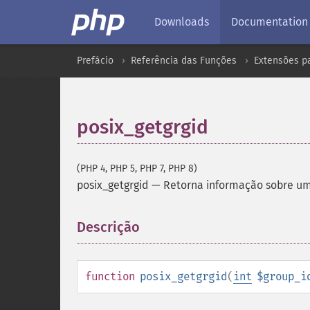
Downloads
Documentation
Prefácio
Referência das Funções
Extensões p
posix_getgrgid
(PHP 4, PHP 5, PHP 7, PHP 8)
posix_getgrgid
—
Retorna informação sobre um 
Descrição
¶
function
posix_getgrgid
(
int
$group_i