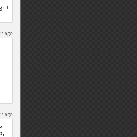
id 
rs ago
rs ago
 
, 