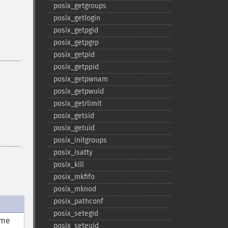
posix_​getgroups
posix_​getlogin
posix_​getpgid
posix_​getpgrp
posix_​getpid
posix_​getppid
posix_​getpwnam
posix_​getpwuid
posix_​getrlimit
posix_​getsid
posix_​getuid
posix_​initgroups
posix_​isatty
posix_​kill
posix_​mkfifo
posix_​mknod
posix_​pathconf
posix_​setegid
ome
posix_​seteuid