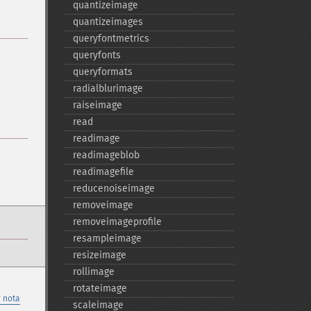
quantizeimage
quantizeimages
queryfontmetrics
queryfonts
queryformats
radialblurimage
raiseimage
read
readimage
readimageblob
readimagefile
reducenoiseimage
removeimage
removeimageprofile
resampleimage
resizeimage
rollimage
rotateimage
 nota
scaleimage