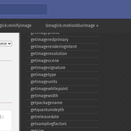
getimageinterlacescheme
getimageiterations
getimagematte
ick::minifyimage
getimagemattecolor
Gmagick::motionblurimage »
getimageprofile
getimageredprimary
getimagerenderingintent
getimageresolution
getimagescene
getimagesignature
getimagetype
getimageunits
getimagewhitepoint
getimagewidth
getpackagename
getquantumdepth
):
getreleasedate
getsamplingfactors
getsize