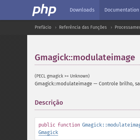
Downloads
Documentation
Prefácio
Referência das Funções
Processamen
Gmagick::modulateimage
(PECL gmagick >= Unknown)
Gmagick::modulateimage
—
Controle brilho, s
Descrição
¶
public
function
Gmagick::modulateima
Gmagick