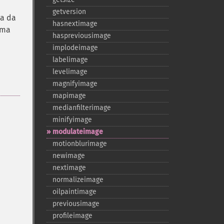
getversion
ta da
hasnextimage
uma
haspreviousimage
implodeimage
labelimage
levelimage
magnifyimage
mapimage
medianfilterimage
minifyimage
modulateimage
motionblurimage
newimage
nextimage
normalizeimage
oilpaintimage
previousimage
profileimage