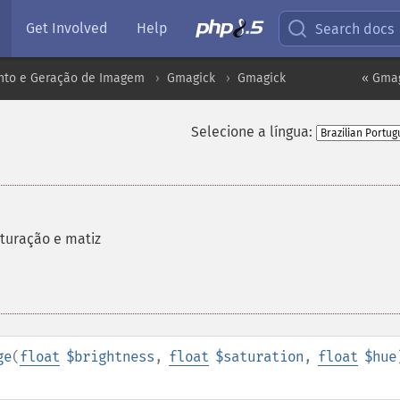
Get Involved
Help
Search docs
to e Geração de Imagem
Gmagick
Gmagick
« Gmag
Selecione a língua:
aturação e matiz
ge
(
float
$brightness
,
float
$saturation
,
float
$hue