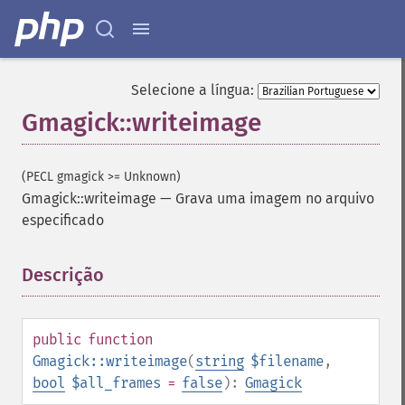
Selecione a língua:
Gmagick::writeimage
(PECL gmagick >= Unknown)
Gmagick::writeimage
—
Grava uma imagem no arquivo
especificado
Descrição
¶
Gmagick
public
function
addimage
Gmagick::writeimage
(
string
$filename
,
addnoiseimage
bool
$all_frames
=
false
):
Gmagick
annotateimage