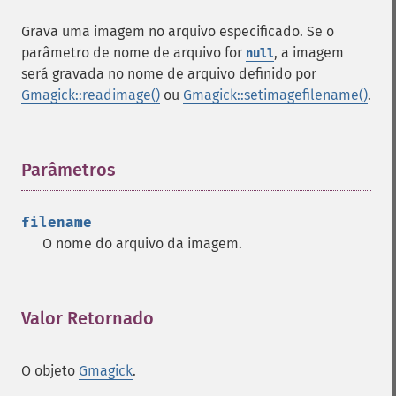
blurimage
Grava uma imagem no arquivo especificado. Se o
borderimage
parâmetro de nome de arquivo for
, a imagem
null
charcoalimage
será gravada no nome de arquivo definido por
chopimage
Gmagick::readimage()
ou
Gmagick::setimagefilename()
.
clear
commentimage
compositeimage
Parâmetros
¶
_​_​construct
cropimage
cropthumbnailimage
filename
current
O nome do arquivo da imagem.
cyclecolormapimage
deconstructimages
despeckleimage
Valor Retornado
¶
destroy
drawimage
edgeimage
O objeto
Gmagick
.
embossimage