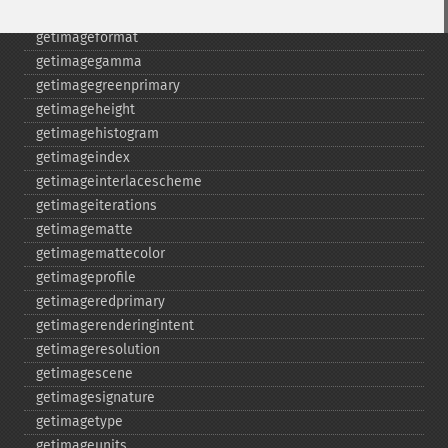
getimagefilename
getimageformat
getimagegamma
getimagegreenprimary
getimageheight
getimagehistogram
getimageindex
getimageinterlacescheme
getimageiterations
getimagematte
getimagemattecolor
getimageprofile
getimageredprimary
getimagerenderingintent
getimageresolution
getimagescene
getimagesignature
getimagetype
getimageunits