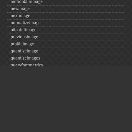
motionblurimage
newimage
nextimage
normalizeimage
oilpaintimage
previousimage
profileimage
quantizeimage
quantizeimages
queryfontmetrics
queryfonts
queryformats
radialblurimage
raiseimage
read
readimage
readimageblob
readimagefile
reducenoiseimage