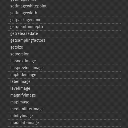
getimagewhitepoint
getimagewidth
getpackagename
getquantumdepth
getreleasedate
getsamplingfactors
getsize
getversion
hasnextimage
haspreviousimage
implodeimage
labelimage
levelimage
magnifyimage
mapimage
medianfilterimage
minifyimage
modulateimage