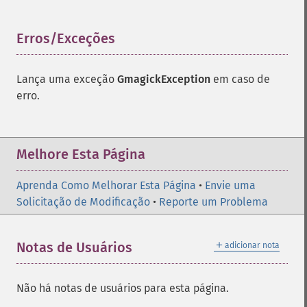
enhanceimage
equalizeimage
Erros/Exceções
¶
flipimage
flopimage
frameimage
Lança uma exceção
GmagickException
em caso de
gammaimage
erro.
getcopyright
getfilename
getimagebackgroundcolor
Melhore Esta Página
getimageblueprimary
getimagebordercolor
Aprenda Como Melhorar Esta Página
getimagechanneldepth
•
Envie uma
Solicitação de Modificação
getimagecolors
•
Reporte um Problema
getimagecolorspace
getimagecompose
＋
Notas de Usuários
adicionar nota
getimagedelay
getimagedepth
getimagedispose
Não há notas de usuários para esta página.
getimageextrema