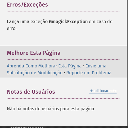
Erros/Exceções
¶
destroy
drawimage
edgeimage
Lança uma exceção
GmagickException
em caso de
embossimage
erro.
enhanceimage
equalizeimage
flipimage
Melhore Esta Página
flopimage
frameimage
Aprenda Como Melhorar Esta Página
•
Envie uma
gammaimage
Solicitação de Modificação
•
Reporte um Problema
getcopyright
getfilename
getimagebackgroundcolor
＋
Notas de Usuários
adicionar nota
getimageblueprimary
getimagebordercolor
getimagechanneldepth
Não há notas de usuários para esta página.
getimagecolors
getimagecolorspace