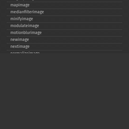
mapimage
medianfilterimage
minifyimage
modulateimage
motionblurimage
newimage
nextimage
normalizeimage
oilpaintimage
previousimage
profileimage
quantizeimage
quantizeimages
queryfontmetrics
queryfonts
queryformats
radialblurimage
raiseimage