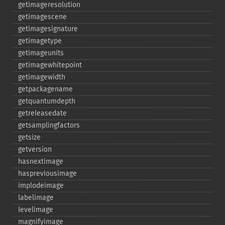
getimageresolution
getimagescene
getimagesignature
getimagetype
getimageunits
getimagewhitepoint
getimagewidth
getpackagename
getquantumdepth
getreleasedate
getsamplingfactors
getsize
getversion
hasnextimage
haspreviousimage
implodeimage
labelimage
levelimage
magnifyimage