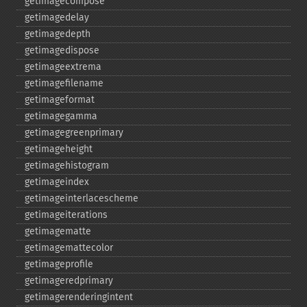
getimagecompose
getimagedelay
getimagedepth
getimagedispose
getimageextrema
getimagefilename
getimageformat
getimagegamma
getimagegreenprimary
getimageheight
getimagehistogram
getimageindex
getimageinterlacescheme
getimageiterations
getimagematte
getimagemattecolor
getimageprofile
getimageredprimary
getimagerenderingintent