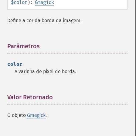
$color
):
Gmagick
Gmagick
addimage
Define a cor da borda da imagem.
addnoiseimage
annotateimage
blurimage
Parâmetros
¶
borderimage
charcoalimage
chopimage
color
clear
A varinha de pixel de borda.
commentimage
compositeimage
_​_​construct
Valor Retornado
¶
cropimage
cropthumbnailimage
current
O objeto
Gmagick
.
cyclecolormapimage
deconstructimages
despeckleimage