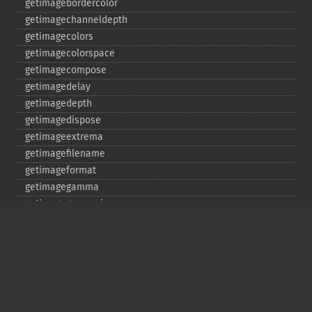
getimagebordercolor
getimagechanneldepth
getimagecolors
getimagecolorspace
getimagecompose
getimagedelay
getimagedepth
getimagedispose
getimageextrema
getimagefilename
getimageformat
getimagegamma
getimagegreenprimary
getimageheight
getimagehistogram
getimageindex
getimageinterlacescheme
getimageiterations
getimagematte