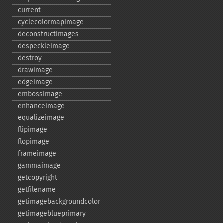
current
cyclecolormapimage
deconstructimages
despeckleimage
destroy
drawimage
edgeimage
embossimage
enhanceimage
equalizeimage
flipimage
flopimage
frameimage
gammaimage
getcopyright
getfilename
getimagebackgroundcolor
getimageblueprimary