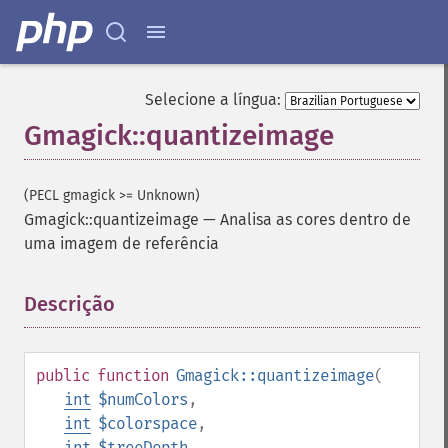
Selecione a língua:
Gmagick::quantizeimage
(PECL gmagick >= Unknown)
Gmagick::quantizeimage
—
Analisa as cores dentro de
uma imagem de referência
Descrição
¶
public
function
Gmagick::quantizeimage
(
int
$numColors
,
int
$colorspace
,
int
$treeDepth
,