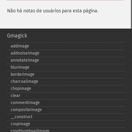
Não há notas de usuários para esta página.
Gmagick
addimage
addnoiseimage
annotateimage
blurimage
borderimage
charcoalimage
chopimage
clear
commentimage
compositeimage
_​_​construct
cropimage
cropthumbnailimage