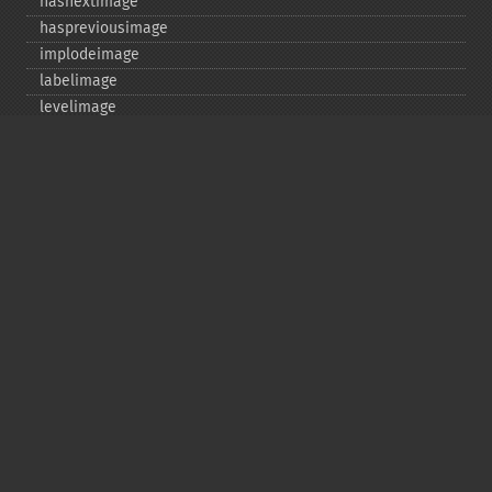
hasnextimage
haspreviousimage
implodeimage
labelimage
levelimage
magnifyimage
mapimage
medianfilterimage
minifyimage
modulateimage
motionblurimage
newimage
nextimage
normalizeimage
oilpaintimage
previousimage
profileimage
quantizeimage
quantizeimages