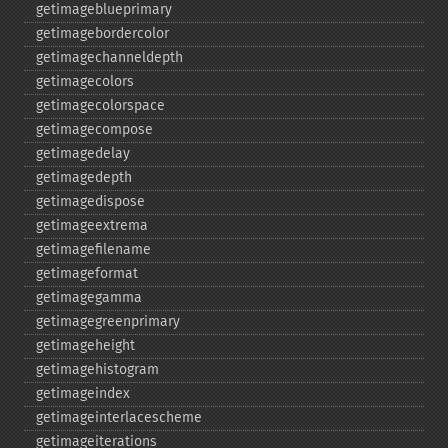
getimageblueprimary
getimagebordercolor
getimagechanneldepth
getimagecolors
getimagecolorspace
getimagecompose
getimagedelay
getimagedepth
getimagedispose
getimageextrema
getimagefilename
getimageformat
getimagegamma
getimagegreenprimary
getimageheight
getimagehistogram
getimageindex
getimageinterlacescheme
getimageiterations