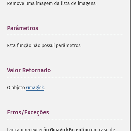
Remove uma imagem da lista de imagens.
Parâmetros
¶
Gmagick
Esta função não possui parâmetros.
addimage
addnoiseimage
annotateimage
Valor Retornado
¶
blurimage
borderimage
O objeto
Gmagick
.
charcoalimage
chopimage
clear
commentimage
Erros/Exceções
¶
compositeimage
_​_​construct
Lança uma exceção
GmagickException
em caso de