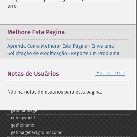
cropimage
erro.
cropthumbnailimage
current
cyclecolormapimage
deconstructimages
Melhore Esta Página
despeckleimage
destroy
Aprenda Como Melhorar Esta Página
•
Envie uma
drawimage
Solicitação de Modificação
•
Reporte um Problema
edgeimage
embossimage
＋
Notas de Usuários
adicionar nota
enhanceimage
equalizeimage
flipimage
Não há notas de usuários para esta página.
flopimage
frameimage
gammaimage
getcopyright
getfilename
getimagebackgroundcolor