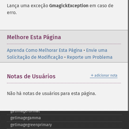
frameimage
Lança uma exceção
GmagickException
em caso de
gammaimage
erro.
getcopyright
getfilename
getimagebackgroundcolor
getimageblueprimary
Melhore Esta Página
getimagebordercolor
getimagechanneldepth
Aprenda Como Melhorar Esta Página
•
Envie uma
getimagecolors
Solicitação de Modificação
•
Reporte um Problema
getimagecolorspace
getimagecompose
＋
Notas de Usuários
adicionar nota
getimagedelay
getimagedepth
getimagedispose
Não há notas de usuários para esta página.
getimageextrema
getimagefilename
getimageformat
getimagegamma
getimagegreenprimary