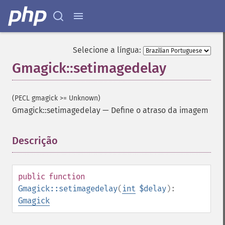
Selecione a língua:
Gmagick::setimagedelay
(PECL gmagick >= Unknown)
Gmagick::setimagedelay
—
Define o atraso da imagem
Gmagick
Descrição
¶
addimage
addnoiseimage
annotateimage
public
function
blurimage
Gmagick::setimagedelay
(
int
$delay
):
borderimage
Gmagick
charcoalimage
chopimage