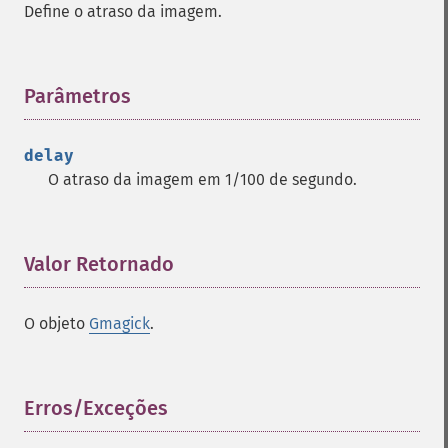
Define o atraso da imagem.
clear
commentimage
compositeimage
_​_​construct
Parâmetros
¶
cropimage
cropthumbnailimage
delay
current
O atraso da imagem em 1/100 de segundo.
cyclecolormapimage
deconstructimages
despeckleimage
destroy
Valor Retornado
¶
drawimage
edgeimage
O objeto
Gmagick
.
embossimage
enhanceimage
equalizeimage
flipimage
Erros/Exceções
¶
flopimage