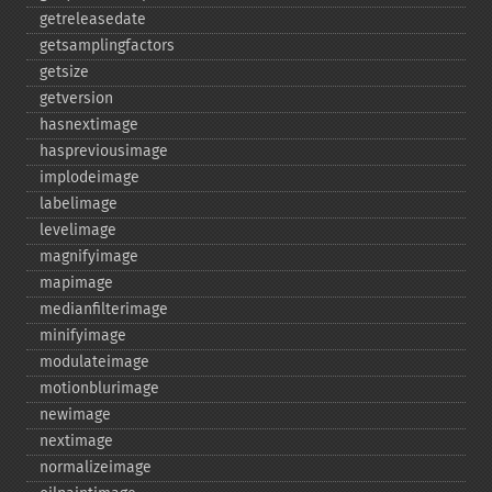
getreleasedate
getsamplingfactors
getsize
getversion
hasnextimage
haspreviousimage
implodeimage
labelimage
levelimage
magnifyimage
mapimage
medianfilterimage
minifyimage
modulateimage
motionblurimage
newimage
nextimage
normalizeimage