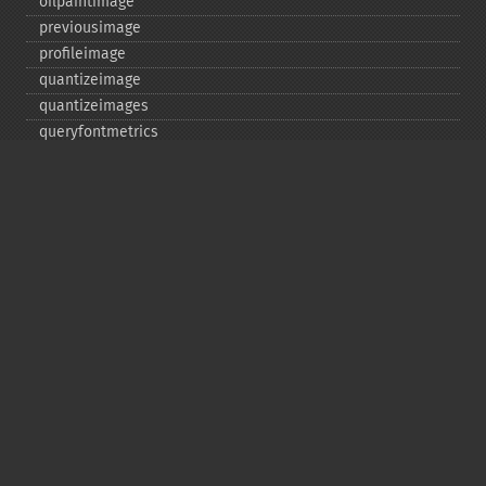
oilpaintimage
previousimage
profileimage
quantizeimage
quantizeimages
queryfontmetrics
queryfonts
queryformats
radialblurimage
raiseimage
read
readimage
readimageblob
readimagefile
reducenoiseimage
removeimage
removeimageprofile
resampleimage
resizeimage