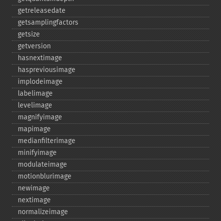
getreleasedate
getsamplingfactors
getsize
getversion
hasnextimage
haspreviousimage
implodeimage
labelimage
levelimage
magnifyimage
mapimage
medianfilterimage
minifyimage
modulateimage
motionblurimage
newimage
nextimage
normalizeimage