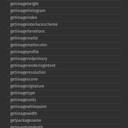
getimageheight
getimagehistogram
getimageindex
getimageinterlacescheme
getimageiterations
getimagematte
getimagemattecolor
getimageprofile
getimageredprimary
getimagerenderingintent
getimageresolution
getimagescene
getimagesignature
getimagetype
getimageunits
getimagewhitepoint
getimagewidth
getpackagename
getquantumdepth