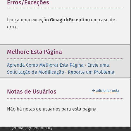
Erros/Exceções
¶
frameimage
gammaimage
getcopyright
Lança uma exceção
GmagickException
em caso de
getfilename
erro.
getimagebackgroundcolor
getimageblueprimary
getimagebordercolor
Melhore Esta Página
getimagechanneldepth
getimagecolors
Aprenda Como Melhorar Esta Página
getimagecolorspace
•
Envie uma
Solicitação de Modificação
getimagecompose
•
Reporte um Problema
getimagedelay
getimagedepth
＋
Notas de Usuários
adicionar nota
getimagedispose
getimageextrema
getimagefilename
Não há notas de usuários para esta página.
getimageformat
getimagegamma
getimagegreenprimary