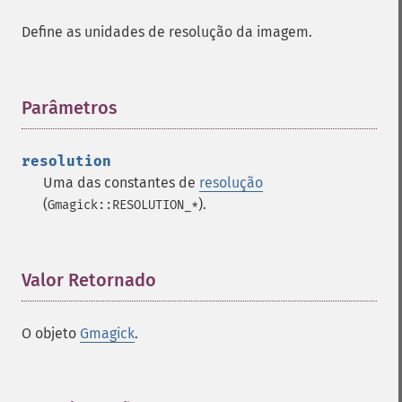
clear
Define as unidades de resolução da imagem.
commentimage
compositeimage
_​_​construct
Parâmetros
¶
cropimage
cropthumbnailimage
current
resolution
cyclecolormapimage
Uma das constantes de
resolução
deconstructimages
(
).
Gmagick::RESOLUTION_*
despeckleimage
destroy
drawimage
Valor Retornado
¶
edgeimage
embossimage
enhanceimage
O objeto
Gmagick
.
equalizeimage
flipimage
flopimage