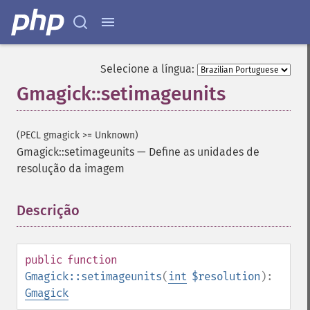
Selecione a língua:
Gmagick::setimageunits
(PECL gmagick >= Unknown)
Gmagick::setimageunits
—
Define as unidades de
resolução da imagem
Gmagick
Descrição
¶
addimage
addnoiseimage
annotateimage
blurimage
public
function
borderimage
Gmagick::setimageunits
(
int
$resolution
):
charcoalimage
Gmagick
chopimage