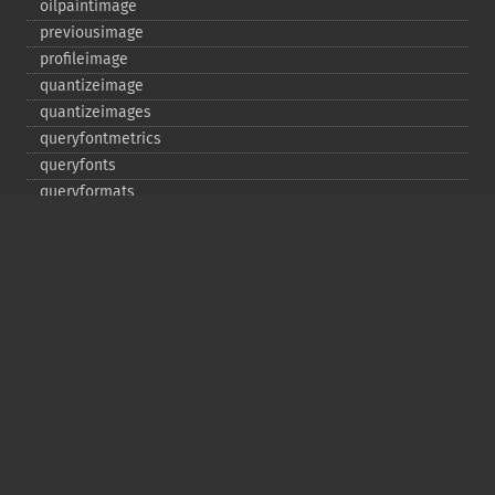
oilpaintimage
previousimage
profileimage
quantizeimage
quantizeimages
queryfontmetrics
queryfonts
queryformats
radialblurimage
raiseimage
read
readimage
readimageblob
readimagefile
reducenoiseimage
removeimage
removeimageprofile
resampleimage
resizeimage