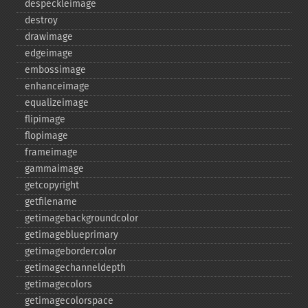
despeckleimage
destroy
drawimage
edgeimage
embossimage
enhanceimage
equalizeimage
flipimage
flopimage
frameimage
gammaimage
getcopyright
getfilename
getimagebackgroundcolor
getimageblueprimary
getimagebordercolor
getimagechanneldepth
getimagecolors
getimagecolorspace