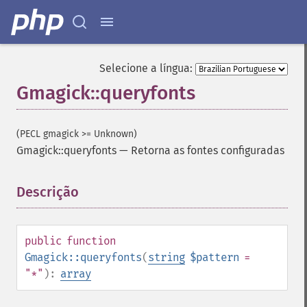
Selecione a língua:
Gmagick::queryfonts
(PECL gmagick >= Unknown)
Gmagick::queryfonts
—
Retorna as fontes configuradas
Descrição
¶
public
function
Gmagick::queryfonts
(
string
$pattern
=
"*"
):
array