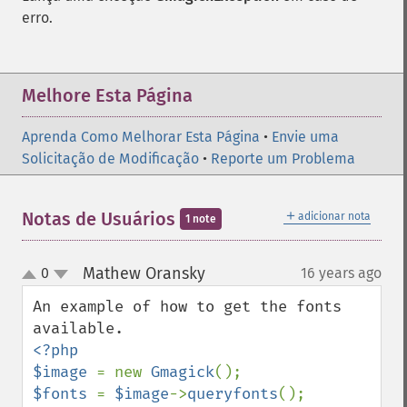
erro.
Melhore Esta Página
Aprenda Como Melhorar Esta Página
•
Envie uma
Solicitação de Modificação
•
Reporte um Problema
＋
Notas de Usuários
adicionar nota
1 note
Mathew Oransky
0
16 years ago
¶
up
down
An example of how to get the fonts 
<?php

$image 
= new 
Gmagick
$fonts 
= 
$image
->
queryfonts
();
