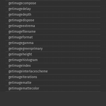
getimagecompose
getimagedelay
getimagedepth
getimagedispose
getimageextrema
getimagefilename
getimageformat
getimagegamma
getimagegreenprimary
getimageheight
getimagehistogram
getimageindex
getimageinterlacescheme
getimageiterations
getimagematte
getimagemattecolor
getimageprofile
getimageredprimary
getimagerenderingintent