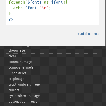
foreach(
$fonts 
as 
$font
){

Gmagick
  echo 
$font
.
"\n"
;

addimage
?>
addnoiseimage
annotateimage
＋
blurimage
adicionar nota
borderimage
charcoalimage
chopimage
clear
commentimage
compositeimage
_​_​construct
cropimage
cropthumbnailimage
current
cyclecolormapimage
deconstructimages