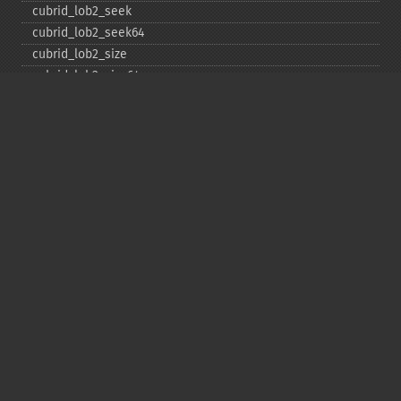
cubrid_​lob2_​seek
cubrid_​lob2_​seek64
cubrid_​lob2_​size
cubrid_​lob2_​size64
cubrid_​lob2_​tell
cubrid_​lob2_​tell64
cubrid_​lob2_​write
cubrid_​lock_​read
cubrid_​lock_​write
cubrid_​move_​cursor
cubrid_​next_​result
cubrid_​num_​cols
cubrid_​num_​rows
cubrid_​pconnect
cubrid_​pconnect_​with_​url
cubrid_​prepare
cubrid_​put
cubrid_​rollback
cubrid_​schema