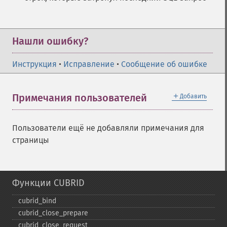
Нашли ошибку?
Инструкция
•
Исправление
•
Сообщение об ошибке
＋
Примечания пользователей
Добавить
Пользователи ещё не добавляли примечания для
страницы
Функции CUBRID
cubrid_​bind
cubrid_​close_​prepare
cubrid_​close_​request