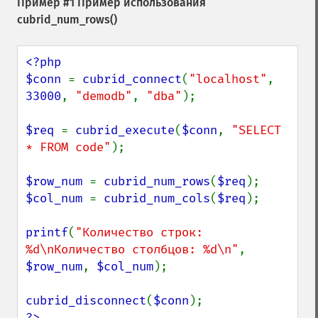
Пример #1 Пример использования
cubrid_num_rows()
<?php

$conn 
= 
cubrid_connect
(
"localhost"
, 
33000
, 
"demodb"
, 
"dba"
);

$req 
= 
cubrid_execute
(
$conn
, 
"SELECT 
* FROM code"
);

$row_num 
= 
cubrid_num_rows
(
$req
$col_num 
= 
cubrid_num_cols
(
$req
);

printf
(
"Количество строк: 
%d\nКоличество столбцов: %d\n"
, 
$row_num
, 
$col_num
);

cubrid_disconnect
(
$conn
?>