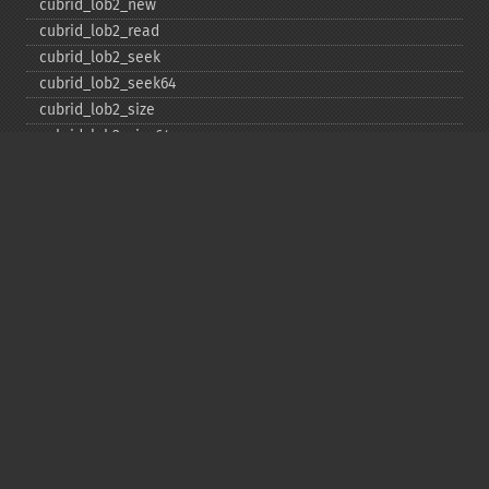
cubrid_​lob2_​new
cubrid_​lob2_​read
cubrid_​lob2_​seek
cubrid_​lob2_​seek64
cubrid_​lob2_​size
cubrid_​lob2_​size64
cubrid_​lob2_​tell
cubrid_​lob2_​tell64
cubrid_​lob2_​write
cubrid_​lock_​read
cubrid_​lock_​write
cubrid_​move_​cursor
cubrid_​next_​result
cubrid_​num_​cols
cubrid_​num_​rows
cubrid_​pconnect
cubrid_​pconnect_​with_​url
cubrid_​prepare
cubrid_​put