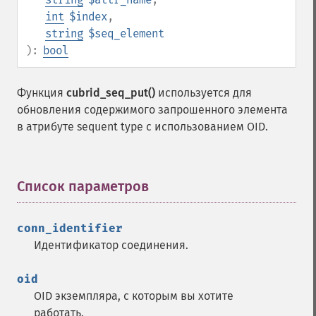
int
$index
,
string
$seq_element
):
bool
Функция
cubrid_seq_put()
используется для
обновления содержимого запрошенного элемента
в атрибуте sequent type с использованием OID.
Список параметров
¶
conn_identifier
Идентификатор соединения.
oid
OID экземпляра, с которым вы хотите
работать.