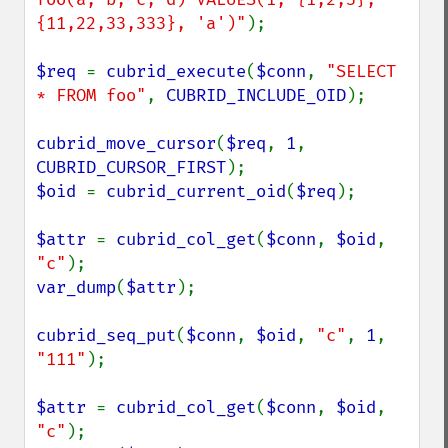
{11,22,33,333}, 'a')"
);

$req 
= 
cubrid_execute
(
$conn
, 
"SELECT 
* FROM foo"
, 
CUBRID_INCLUDE_OID
);

cubrid_move_cursor
(
$req
, 
1
, 
CUBRID_CURSOR_FIRST
$oid 
= 
cubrid_current_oid
(
$req
);

$attr 
= 
cubrid_col_get
(
$conn
, 
$oid
, 
"c"
var_dump
(
$attr
);

cubrid_seq_put
(
$conn
, 
$oid
, 
"c"
, 
1
, 
"111"
);

$attr 
= 
cubrid_col_get
(
$conn
, 
$oid
, 
"c"