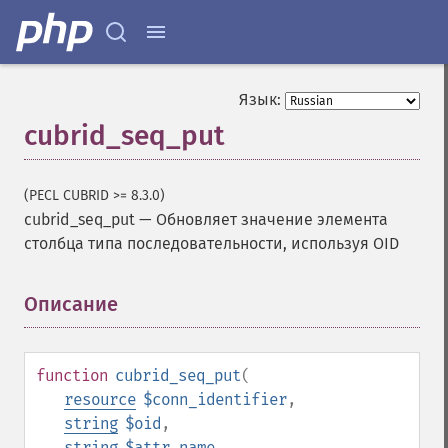
Язык:
cubrid_seq_put
(PECL CUBRID >= 8.3.0)
cubrid_seq_put
—
Обновляет значение элемента
столбца типа последовательности, используя OID
Описание
¶
function
cubrid_seq_put
(
resource
$conn_identifier
,
string
$oid
,
string
$attr_name
,