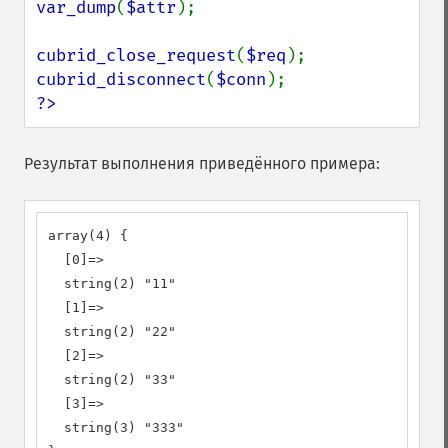
var_dump
(
$attr
);

cubrid_close_request
(
$req
cubrid_disconnect
(
$conn
?>
Результат выполнения приведённого примера:
array(4) {

  [0]=>

  string(2) "11"

  [1]=>

  string(2) "22"

  [2]=>

  string(2) "33"

  [3]=>

  string(3) "333"
