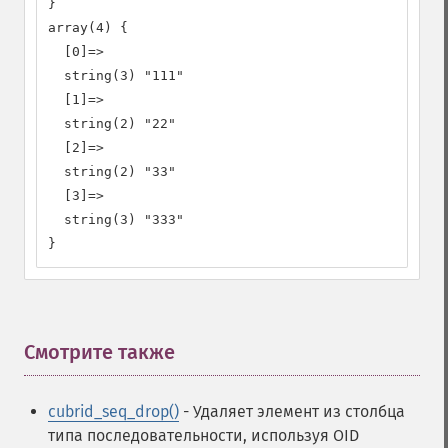
}

array(4) {

  [0]=>

  string(3) "111"

  [1]=>

  string(2) "22"

  [2]=>

  string(2) "33"

  [3]=>

  string(3) "333"

}
Смотрите также
¶
cubrid_seq_drop()
- Удаляет элемент из столбца
типа последовательности, используя OID