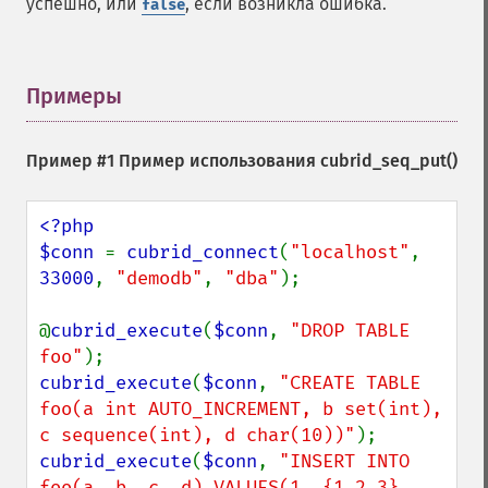
успешно, или
, если возникла ошибка.
false
Примеры
¶
Пример #1 Пример использования
cubrid_seq_put()
<?php

$conn 
= 
cubrid_connect
(
"localhost"
, 
33000
, 
"demodb"
, 
"dba"
);

@
cubrid_execute
(
$conn
, 
"DROP TABLE 
foo"
cubrid_execute
(
$conn
, 
"CREATE TABLE 
foo(a int AUTO_INCREMENT, b set(int), 
c sequence(int), d char(10))"
cubrid_execute
(
$conn
, 
"INSERT INTO 
foo(a, b, c, d) VALUES(1, {1,2,3}, 