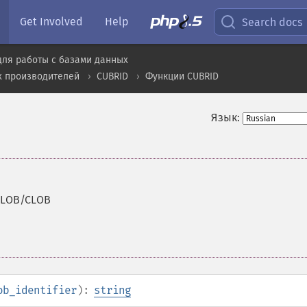
Get Involved
Help
Search docs
для работы с базами данных
х производителей
CUBRID
Функции CUBRID
Язык:
BLOB/CLOB
ob_identifier
):
string