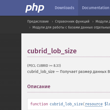
Downloads
Documentation
Предисловие
Справочник функций
Модули 
Модули для работы с базами данных отдельны
cubrid_lob_size
(PECL CUBRID >= 8.3.1)
cubrid_lob_size
—
Получает размер данных 
Описание
¶
function
cubrid_lob_size
(
resource
$l