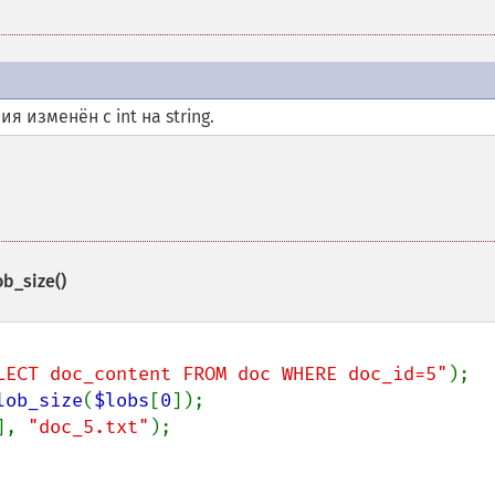
 изменён с int на string.
ob_size()
LECT doc_content FROM doc WHERE doc_id=5"
);

lob_size
(
$lobs
[
0
], 
"doc_5.txt"