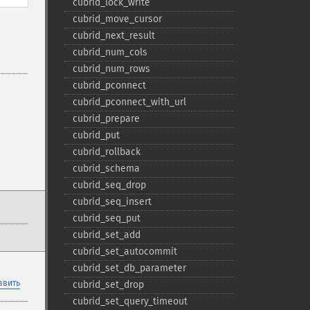
cubrid_​lock_​write
cubrid_​move_​cursor
cubrid_​next_​result
cubrid_​num_​cols
cubrid_​num_​rows
cubrid_​pconnect
cubrid_​pconnect_​with_​url
cubrid_​prepare
cubrid_​put
cubrid_​rollback
cubrid_​schema
cubrid_​seq_​drop
cubrid_​seq_​insert
cubrid_​seq_​put
cubrid_​set_​add
cubrid_​set_​autocommit
cubrid_​set_​db_​parameter
авить
cubrid_​set_​drop
cubrid_​set_​query_​timeout