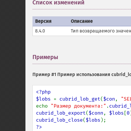
Список изменений
¶
Версия
Описание
8.4.0
Тип возвращаемого значения
Примеры
¶
Пример #1 Пример использования
cubrid_l
<?php

$lobs 
= 
cubrid_lob_get
(
$con
, 
"SE
echo 
"Размер документа:"
.
cubrid_
cubrid_lob_export
(
$conn
, 
$lobs
[
0
cubrid_lob_close
(
$lobs
?>