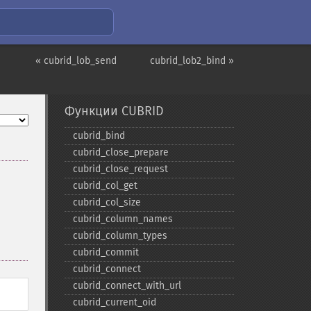
« cubrid_lob_send
cubrid_lob2_bind »
Функции CUBRID
cubrid_​bind
cubrid_​close_​prepare
cubrid_​close_​request
cubrid_​col_​get
cubrid_​col_​size
cubrid_​column_​names
cubrid_​column_​types
cubrid_​commit
cubrid_​connect
cubrid_​connect_​with_​url
cubrid_​current_​oid