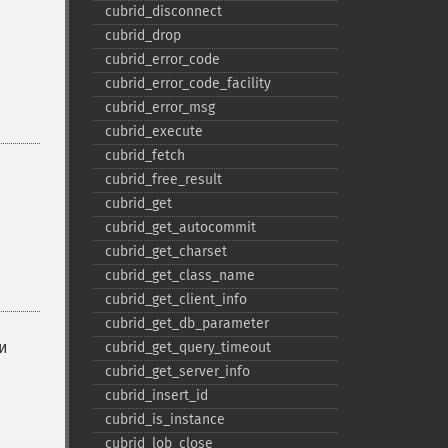
cubrid_​disconnect
cubrid_​drop
cubrid_​error_​code
cubrid_​error_​code_​facility
cubrid_​error_​msg
cubrid_​execute
cubrid_​fetch
cubrid_​free_​result
cubrid_​get
cubrid_​get_​autocommit
cubrid_​get_​charset
cubrid_​get_​class_​name
cubrid_​get_​client_​info
cubrid_​get_​db_​parameter
ли
cubrid_​get_​query_​timeout
cubrid_​get_​server_​info
cubrid_​insert_​id
cubrid_​is_​instance
cubrid_​lob_​close