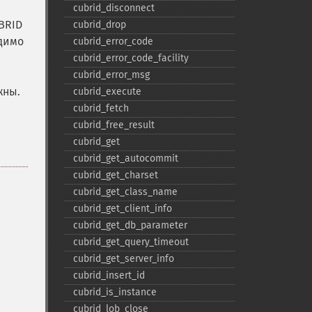
cubrid_​disconnect
BRID
cubrid_​drop
одимо
cubrid_​error_​code
cubrid_​error_​code_​facility
cubrid_​error_​msg
жны.
cubrid_​execute
cubrid_​fetch
cubrid_​free_​result
cubrid_​get
cubrid_​get_​autocommit
cubrid_​get_​charset
cubrid_​get_​class_​name
cubrid_​get_​client_​info
cubrid_​get_​db_​parameter
cubrid_​get_​query_​timeout
cubrid_​get_​server_​info
cubrid_​insert_​id
cubrid_​is_​instance
cubrid_​lob_​close