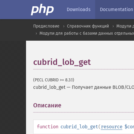
Downloads
Documentation
Предисловие
Справочник функций
Модули 
Модули для работы с базами данных отдельны
cubrid_lob_get
(PECL CUBRID >= 8.3.1)
cubrid_lob_get
—
Получает данные BLOB/CL
Описание
¶
function
cubrid_lob_get
(
resource
$co