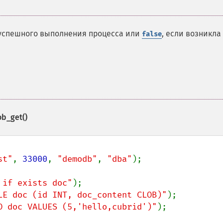
 успешного выполнения процесса или
, если возникла
false
ob_get()
st"
, 
33000
, 
"demodb"
, 
"dba"
);

 if exists doc"
LE doc (id INT, doc_content CLOB)"
O doc VALUES (5,'hello,cubrid')"
);
