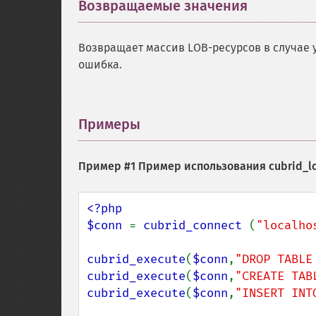
Возвращаемые значения
¶
Возвращает массив LOB-ресурсов в случае
ошибка.
Примеры
¶
Пример #1 Пример использования
cubrid_l
<?php

$conn 
= 
cubrid_connect 
(
"localho
cubrid_execute
(
$conn
,
"DROP TABLE
cubrid_execute
(
$conn
,
"CREATE TAB
cubrid_execute
(
$conn
,
"INSERT INT