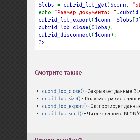
$lobs 
= 
cubrid_lob_get
(
$conn
, 
"S
echo 
"Размер документа: "
.
cubrid
cubrid_lob_export
(
$conn
, 
$lobs
[
0
cubrid_lob_close
(
$lobs
cubrid_disconnect
(
$conn
?>
Смотрите также
¶
cubrid_lob_close()
- Закрывает данные B
cubrid_lob_size()
- Получает размер данн
cubrid_lob_export()
- Экспортирует данны
cubrid_lob_send()
- Читает данные BLOB/C