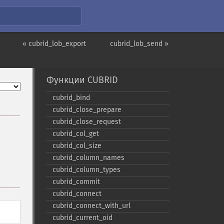
« cubrid_lob_export
cubrid_lob_send »
Функции CUBRID
cubrid_​bind
cubrid_​close_​prepare
cubrid_​close_​request
cubrid_​col_​get
cubrid_​col_​size
cubrid_​column_​names
cubrid_​column_​types
cubrid_​commit
cubrid_​connect
cubrid_​connect_​with_​url
cubrid_​current_​oid