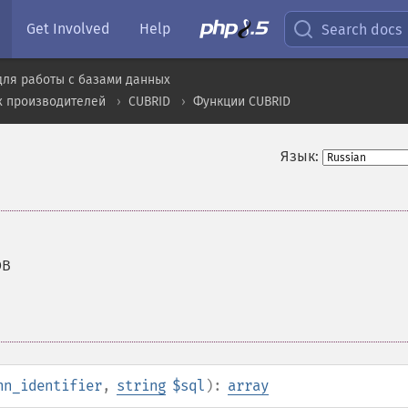
Get Involved
Help
Search docs
для работы с базами данных
х производителей
CUBRID
Функции CUBRID
Язык:
OB
nn_identifier
,
string
$sql
):
array