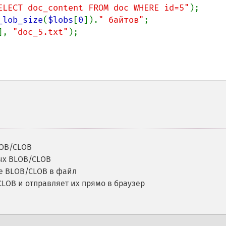
ELECT doc_content FROM doc WHERE id=5"
);

_lob_size
(
$lobs
[
0
]).
" байтов"
], 
"doc_5.txt"
LOB/CLOB
ых BLOB/CLOB
е BLOB/CLOB в файл
LOB и отправляет их прямо в браузер