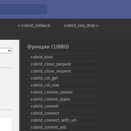
« cubrid_rollback
cubrid_seq_drop »
Функции CUBRID
cubrid_​bind
cubrid_​close_​prepare
cubrid_​close_​request
cubrid_​col_​get
cubrid_​col_​size
cubrid_​column_​names
cubrid_​column_​types
cubrid_​commit
cubrid_​connect
cubrid_​connect_​with_​url
cubrid_​current_​oid