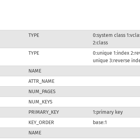
TYPE
0:system class 1:vcla
2:class
TYPE
0:unique 1:index 2:r
unique 3:reverse ind
NAME
ATTR_NAME
NUM_PAGES
NUM_KEYS
PRIMARY_KEY
1:primary key
KEY_ORDER
base:1
NAME