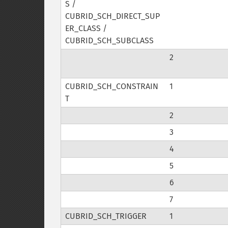
S /
CUBRID_SCH_DIRECT_SUP
ER_CLASS /
CUBRID_SCH_SUBCLASS
2
CUBRID_SCH_CONSTRAIN
1
T
2
3
4
5
6
7
CUBRID_SCH_TRIGGER
1