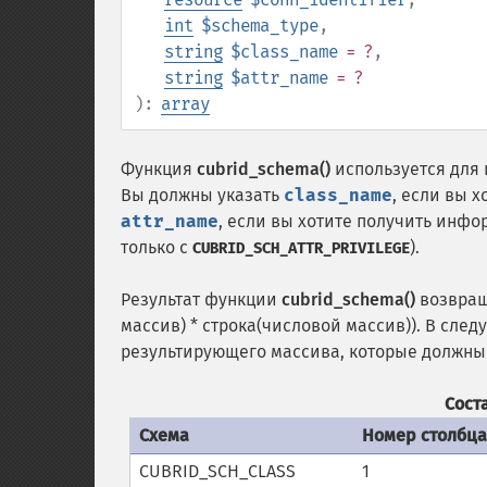
int
$schema_type
,
string
$class_name
= ?
,
string
$attr_name
= ?
):
array
Функция
cubrid_schema()
используется для
Вы должны указать
class_name
, если вы 
attr_name
, если вы хотите получить инф
только с
).
CUBRID_SCH_ATTR_PRIVILEGE
Результат функции
cubrid_schema()
возвращ
массив) * строка(числовой массив)). В сле
результирующего массива, которые должны
Сост
Схема
Номер столбц
CUBRID_SCH_CLASS
1