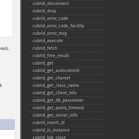
cubrid_​disconnect
cubrid_​drop
cubrid_​error_​code
cubrid_​error_​code_​facility
cubrid_​error_​msg
cubrid_​execute
ных.
cubrid_​fetch
cubrid_​free_​result
cubrid_​get
cubrid_​get_​autocommit
cubrid_​get_​charset
й
cubrid_​get_​class_​name
cubrid_​get_​client_​info
cubrid_​get_​db_​parameter
cubrid_​get_​query_​timeout
cubrid_​get_​server_​info
cubrid_​insert_​id
cubrid_​is_​instance
cubrid_​lob_​close