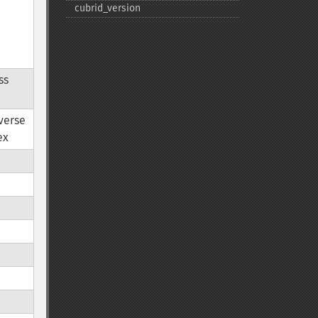
cubrid_​version
ss
everse
ex