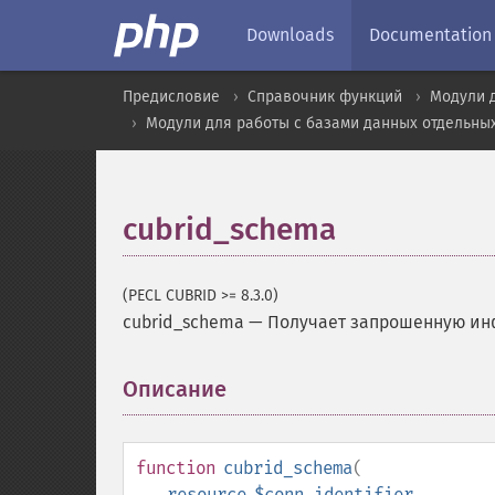
Downloads
Documentation
Предисловие
Справочник функций
Модули 
Модули для работы с базами данных отдельны
cubrid_schema
(PECL CUBRID >= 8.3.0)
cubrid_schema
—
Получает запрошенную ин
Описание
¶
function
cubrid_schema
(
resource
$conn_identifier
,