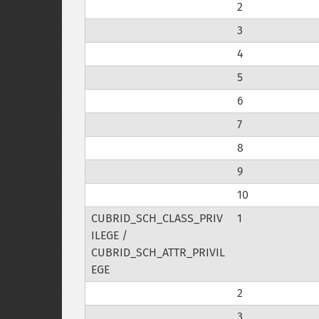
2
3
4
5
6
7
8
9
10
CUBRID_SCH_CLASS_PRIV
1
ILEGE /
CUBRID_SCH_ATTR_PRIVIL
EGE
2
3