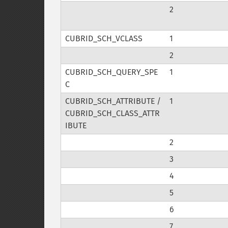
2
CUBRID_SCH_VCLASS
1
2
CUBRID_SCH_QUERY_SPE
1
C
CUBRID_SCH_ATTRIBUTE /
1
CUBRID_SCH_CLASS_ATTR
IBUTE
2
3
4
5
6
7