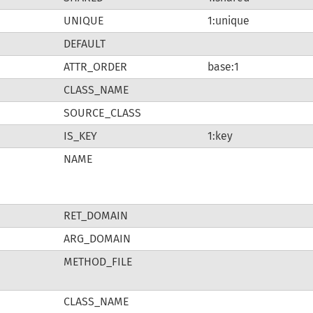
UNIQUE
1:unique
DEFAULT
ATTR_ORDER
base:1
CLASS_NAME
SOURCE_CLASS
IS_KEY
1:key
NAME
RET_DOMAIN
ARG_DOMAIN
METHOD_FILE
CLASS_NAME