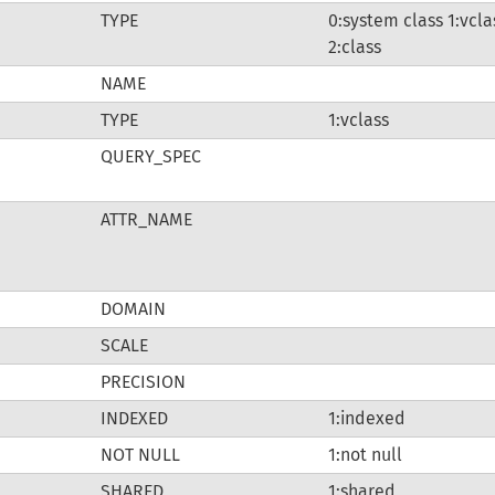
TYPE
0:system class 1:vcla
2:class
NAME
TYPE
1:vclass
QUERY_SPEC
ATTR_NAME
DOMAIN
SCALE
PRECISION
INDEXED
1:indexed
NOT NULL
1:not null
SHARED
1:shared