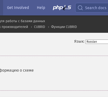
Get Involved
Help
Search docs
для работы с базами данных
х производителей
CUBRID
Функции CUBRID
Язык:
формацию о схеме