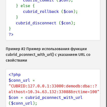
cubrid_commit 
(
$con
);

   } else {

cubrid_rollback 
(
$con
);

   }

cubrid_disconnect 
(
$con
);

?>
Пример #2 Пример использования функции
cubrid_pconnect_with_url()
с указанием URL со
свойствами
<?php

$conn_url 
= 
"CUBRID:127.0.0.1:33000:demodb:dba::?
althost=10.34.63.132:33088&rctime=100"
$con 
= 
cubrid_pconnect_with_url 
(
$conn_url
);
