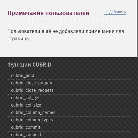
＋
Примечания пользователей
Добавить
Пользователи ещё не добавляли примечания для
страницы
Функции CUBRID
cubrid_​bind
cubrid_​close_​prepare
cubrid_​close_​request
cubrid_​col_​get
cubrid_​col_​size
cubrid_​column_​names
cubrid_​column_​types
cubrid_​commit
cubrid_​connect