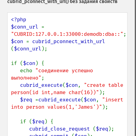
cubrid_pconnect_with_url()
без задания свойств
<?php

$conn_url 
= 
"CUBRID:127.0.0.1:33000:demodb:dba::"
$con 
= 
cubrid_pconnect_with_url 
(
$conn_url
);

if (
$con
) {

   echo 
"соединение успешно 
выполнено"
;

cubrid_execute
(
$con
, 
"create table 
person(id int,name char(16))"
);

$req 
=
cubrid_execute
(
$con
, 
"insert 
into person values(1,'James')"
);

   if (
$req
) {

cubrid_close_request 
(
$req
);
