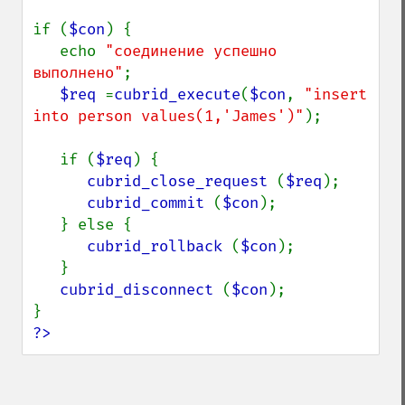
if (
$con
) {

   echo 
"соединение успешно 
выполнено"
;

$req 
=
cubrid_execute
(
$con
, 
"insert 
into person values(1,'James')"
);

   if (
$req
) {

cubrid_close_request 
(
$req
);

cubrid_commit 
(
$con
);

   } else {

cubrid_rollback 
(
$con
);

   }

cubrid_disconnect 
(
$con
);

?>