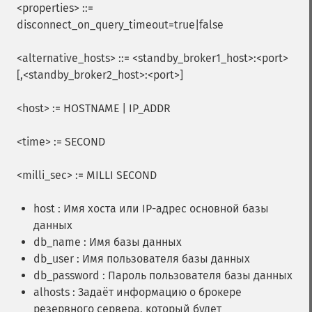
<properties> ::=
disconnect_on_query_timeout=true|false
<alternative_hosts> ::= <standby_broker1_host>:<port>
[,<standby_broker2_host>:<port>]
<host> := HOSTNAME | IP_ADDR
<time> := SECOND
<milli_sec> := MILLI SECOND
host : Имя хоста или IP-адрес основной базы
данных
db_name : Имя базы данных
db_user : Имя пользователя базы данных
db_password : Пароль пользователя базы данных
alhosts : Задаёт информацию о брокере
резервного сервера, который будет