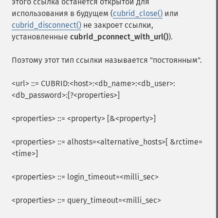
этого ссылка останется открытой для
использования в будущем (
cubrid_close()
или
cubrid_disconnect()
не закроет ссылки,
установленные
cubrid_pconnect_with_url()
).
Поэтому этот тип ссылки называется "постоянным".
<url> ::= CUBRID:<host>:<db_name>:<db_user>:
<db_password>:[?<properties>]
<properties> ::= <property> [&<property>]
<properties> ::= alhosts=<alternative_hosts>[ &rctime=
<time>]
<properties> ::= login_timeout=<milli_sec>
<properties> ::= query_timeout=<milli_sec>