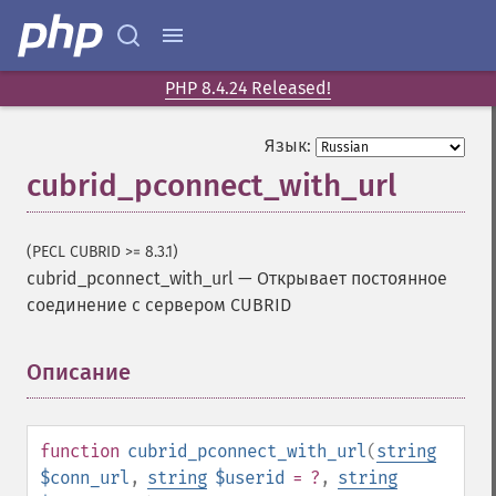
PHP 8.4.24 Released!
Язык:
cubrid_pconnect_with_url
(PECL CUBRID >= 8.3.1)
cubrid_pconnect_with_url
—
Открывает постоянное
соединение с сервером CUBRID
Описание
¶
function
cubrid_pconnect_with_url
(
string
$conn_url
,
string
$userid
= ?
,
string