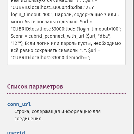
нем используются символы "
".
$url =
?:
"CUBRID:localhost:33000:tdb:dba:12?:?
login_timeout=100";
Пароли, содержащие
или
?
:
могут быть посланы отдельно.
$url =
"CUBRID:localhost:33000:tbd:::?login_timeout=100";
$conn = cubrid_pconnect_with_url ($url, "dba",
"12?");
Если логин или пароль пусты, необходимо
всё равно сохранять символы "
":
$url =
:
"CUBRID:localhost:33000:demodb:::";
Список параметров
¶
conn_url
Строка, содержащая информацию для
соединения.
userid