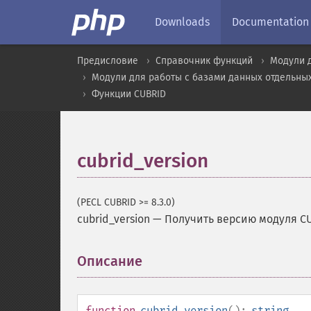
Downloads
Documentation
Предисловие
Справочник функций
Модули 
Модули для работы с базами данных отдельны
Функции CUBRID
cubrid_version
(PECL CUBRID >= 8.3.0)
cubrid_version
—
Получить версию модуля C
Описание
¶
function
cubrid_version
():
string