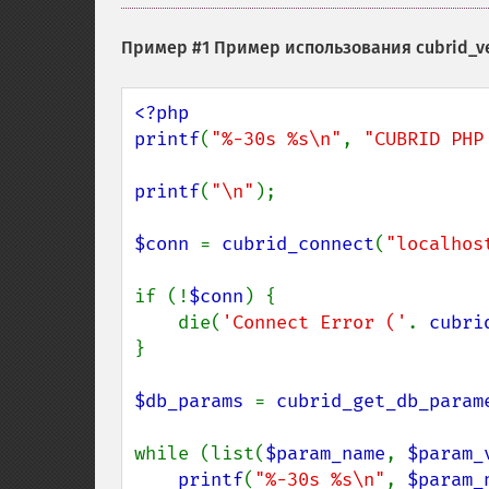
Пример #1 Пример использования
cubrid_ve
<?php

printf
(
"%-30s %s\n"
, 
"CUBRID PHP
printf
(
"\n"
);

$conn 
= 
cubrid_connect
(
"localhos
if (!
$conn
) {

    die(
'Connect Error ('
. 
cubri
}

$db_params 
= 
cubrid_get_db_param
while (list(
$param_name
, 
$param_
printf
(
"%-30s %s\n"
, 
$param_