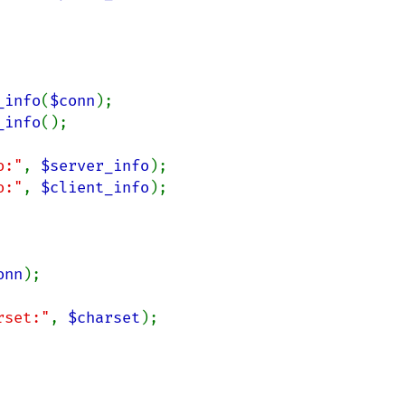
_info
(
$conn
_info
();

o:"
, 
$server_info
o:"
, 
$client_info
);

onn
);

rset:"
, 
$charset
);
