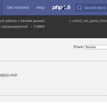
Get Involved
Help
Search docs
для работы с базами данных
« cubrid_set_query_time
х производителей
CUBRID
Язык:
UBRID PHP