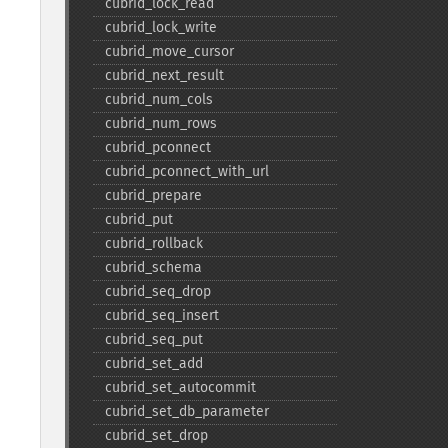
cubrid_​lock_​read
cubrid_​lock_​write
cubrid_​move_​cursor
cubrid_​next_​result
cubrid_​num_​cols
cubrid_​num_​rows
cubrid_​pconnect
cubrid_​pconnect_​with_​url
cubrid_​prepare
cubrid_​put
cubrid_​rollback
cubrid_​schema
cubrid_​seq_​drop
cubrid_​seq_​insert
cubrid_​seq_​put
cubrid_​set_​add
cubrid_​set_​autocommit
cubrid_​set_​db_​parameter
cubrid_​set_​drop