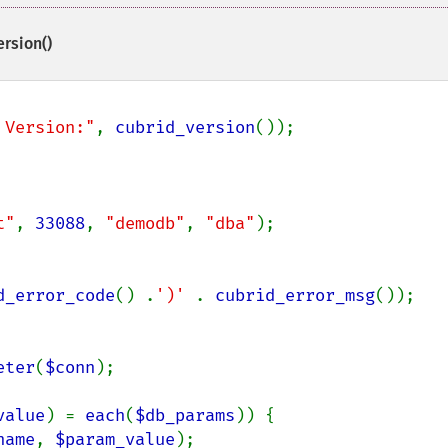
rsion()
 Version:"
, 
cubrid_version
());

t"
, 
33088
, 
"demodb"
, 
"dba"
);

d_error_code
() .
')' 
. 
cubrid_error_msg
());

eter
(
$conn
);

value
) = 
each
(
$db_params
)) {

name
, 
$param_value
);
