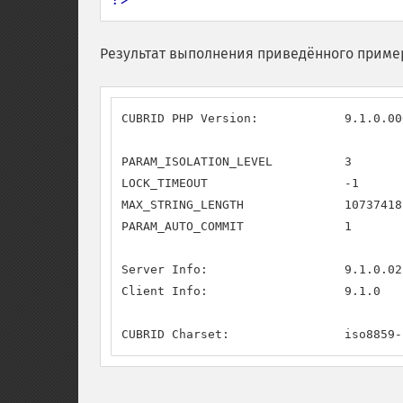
Результат выполнения приведённого приме
CUBRID PHP Version:            9.1.0.000
PARAM_ISOLATION_LEVEL          3

LOCK_TIMEOUT                   -1

MAX_STRING_LENGTH              107374182
PARAM_AUTO_COMMIT              1

Server Info:                   9.1.0.021
Client Info:                   9.1.0

CUBRID Charset:                iso8859-