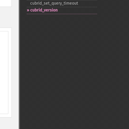
cubrid_​set_​query_​timeout
cubrid_​version