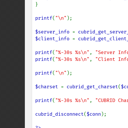
}

printf
(
"\n"
);

$server_info 
= 
cubrid_get_server
$client_info 
= 
cubrid_get_client
printf
(
"%-30s %s\n"
, 
"Server Inf
printf
(
"%-30s %s\n"
, 
"Client Inf
printf
(
"\n"
);

$charset 
= 
cubrid_get_charset
(
$c
printf
(
"%-30s %s\n"
, 
"CUBRID Cha
cubrid_disconnect
(
$conn
);

?>