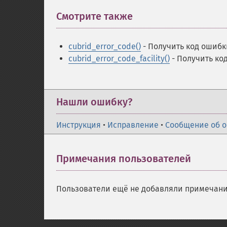
Смотрите также
¶
cubrid_error_code()
- Получить код ошибк
cubrid_error_code_facility()
- Получить ко
Нашли ошибку?
Инструкция
•
Исправление
•
Сообщение об 
Примечания пользователей
Пользователи ещё не добавляли примечани