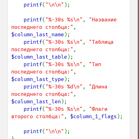
printf
(
"\n\n"
);

printf
(
"%-30s %s\n"
, 
"Название 
последнего столбца:"
, 
$column_last_name
);

printf
(
"%-30s %s\n"
, 
"Таблица 
последнего столбца:"
, 
$column_last_table
);

printf
(
"%-30s %s\n"
, 
"Тип 
последнего столбца:"
, 
$column_last_type
);

printf
(
"%-30s %d\n"
, 
"Длина 
последнего столбца:"
, 
$column_last_len
);

printf
(
"%-30s %s\n"
, 
"Флаги 
второго столбца:"
, 
$column_1_flags
);

printf
(
"\n\n"
);
