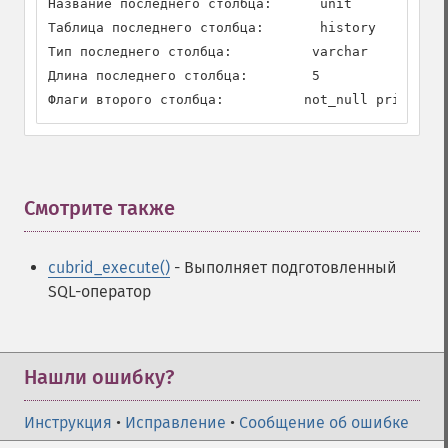
Название последнего столбца:      unit

Таблица последнего столбца:       history

Тип последнего столбца:          varchar

Длина последнего столбца:        5

Флаги второго столбца:          not_null primary_k
Смотрите также
¶
cubrid_execute()
- Выполняет подготовленный
SQL-оператор
Нашли ошибку?
Инструкция
•
Исправление
•
Сообщение об ошибке