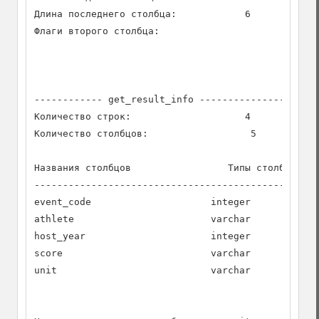
Длина последнего столбца:            6

Флаги второго столбца:

------------ get_result_info --------------------

Количество строк:                    4

Количество столбцов:                  5

Названия столбцов                 Типы столбцов   
--------------------------------------------------
event_code                     integer            
athlete                        varchar            
host_year                      integer            
score                          varchar            
unit                           varchar            