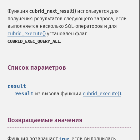
Функция
cubrid_next_result()
используется для
получения результатов следующего запроса, если
выполняется несколько SQL-операторов и для
cubrid_execute()
установлен флаг
.
CUBRID_EXEC_QUERY_ALL
Список параметров
¶
result
result
из вызова функции
cubrid_execute()
.
Возвращаемые значения
¶
Функция возвращает
, если выполнилась
true