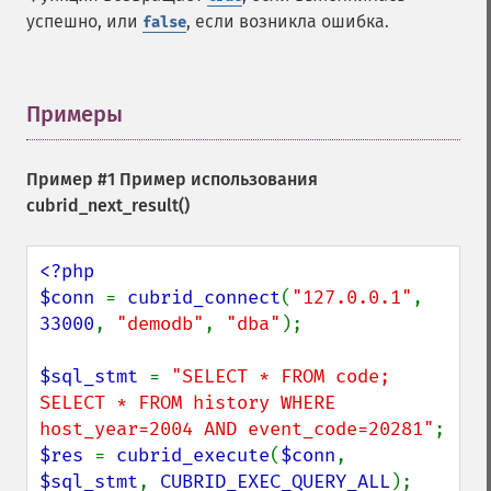
успешно, или
, если возникла ошибка.
false
Примеры
¶
Пример #1 Пример использования
cubrid_next_result()
<?php

$conn 
= 
cubrid_connect
(
"127.0.0.1"
, 
33000
, 
"demodb"
, 
"dba"
);

$sql_stmt 
= 
"SELECT * FROM code; 
SELECT * FROM history WHERE 
host_year=2004 AND event_code=20281"
$res 
= 
cubrid_execute
(
$conn
, 
$sql_stmt
, 
CUBRID_EXEC_QUERY_ALL
);
