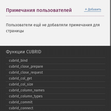
＋
Примечания пользователей
Добавить
Пользователи ещё не добавляли примечания для
страницы
Функции CUBRID
cubrid_​bind
cubrid_​close_​prepare
cubrid_​close_​request
cubrid_​col_​get
cubrid_​col_​size
cubrid_​column_​names
cubrid_​column_​types
cubrid_​commit
cubrid_​connect