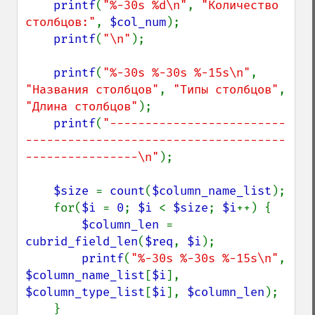
printf
(
"%-30s %d\n"
, 
"Количество 
столбцов:"
, 
$col_num
);

printf
(
"\n"
);

printf
(
"%-30s %-30s %-15s\n"
, 
"Названия столбцов"
, 
"Типы столбцов"
, 
"Длина столбцов"
);

printf
(
"-------------------------
-------------------------------------
----------------\n"
);

$size 
= 
count
(
$column_name_list
);

    for(
$i 
= 
0
; 
$i 
< 
$size
; 
$i
++) {

$column_len 
= 
cubrid_field_len
(
$req
, 
$i
);

printf
(
"%-30s %-30s %-15s\n"
, 
$column_name_list
[
$i
], 
$column_type_list
[
$i
], 
$column_len
);

    }
