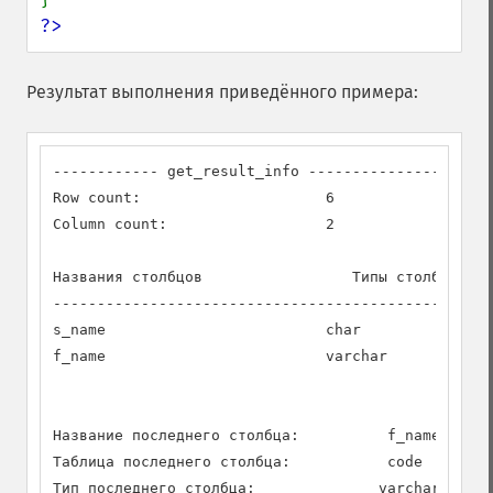
?>
Результат выполнения приведённого примера:
------------ get_result_info --------------------

Row count:                     6

Column count:                  2

Названия столбцов                 Типы столбцов   
--------------------------------------------------
s_name                         char               
f_name                         varchar            
Название последнего столбца:          f_name

Таблица последнего столбца:           code

Тип последнего столбца:              varchar
