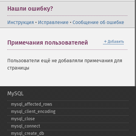
Нашли ошибку?
Инструкция
•
Исправление
•
Сообщение об ошибке
＋
Примечания пользователей
Добавить
Пользователи ещё не добавляли примечания для
страницы
MySQL
mysql_​affected_​rows
mysql_​client_​encoding
mysql_​close
mysql_​connect
mysql_​create_​db