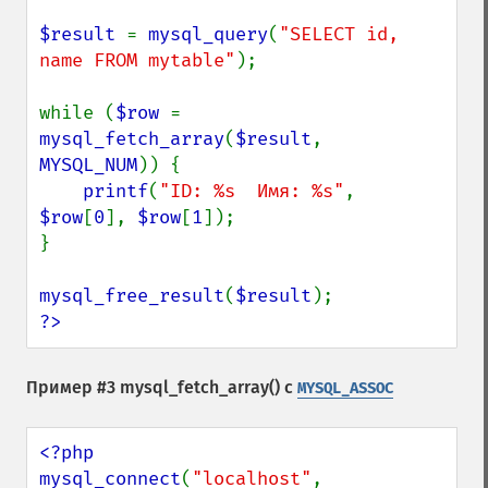
$result 
= 
mysql_query
(
"SELECT id, 
name FROM mytable"
);

while (
$row 
= 
mysql_fetch_array
(
$result
, 
MYSQL_NUM
)) {

printf
(
"ID: %s  Имя: %s"
, 
$row
[
0
], 
$row
[
1
]);

}

mysql_free_result
(
$result
?>
Пример #3
mysql_fetch_array()
с
MYSQL_ASSOC
<?php

mysql_connect
(
"localhost"
, 