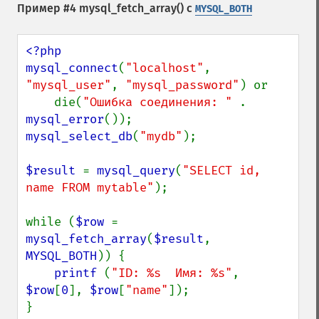
Пример #4
mysql_fetch_array()
с
MYSQL_BOTH
<?php

mysql_connect
(
"localhost"
, 
"mysql_user"
, 
"mysql_password"
) or

    die(
"Ошибка соединения: " 
. 
mysql_error
mysql_select_db
(
"mydb"
);

$result 
= 
mysql_query
(
"SELECT id, 
name FROM mytable"
);

while (
$row 
= 
mysql_fetch_array
(
$result
, 
MYSQL_BOTH
)) {

printf 
(
"ID: %s  Имя: %s"
, 
$row
[
0
], 
$row
[
"name"
]);

}
