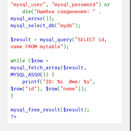
"mysql_user"
, 
"mysql_password"
) or

    die(
"Ошибка соединения: " 
. 
mysql_error
mysql_select_db
(
"mydb"
);

$result 
= 
mysql_query
(
"SELECT id, 
name FROM mytable"
);

while (
$row 
= 
mysql_fetch_array
(
$result
, 
MYSQL_ASSOC
)) {

printf
(
"ID: %s  Имя: %s"
, 
$row
[
"id"
], 
$row
[
"name"
]);

}

mysql_free_result
(
$result
?>