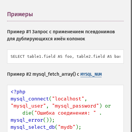
Примеры
¶
Пример #1 Запрос с применением псевдонимов
для дублирующихся имён колонок
SELECT table1.field AS foo, table2.field AS bar FRO
Пример #2
mysql_fetch_array()
с
MYSQL_NUM
<?php

mysql_connect
(
"localhost"
, 
"mysql_user"
, 
"mysql_password"
) or

    die(
"Ошибка соединения: " 
. 
mysql_error
mysql_select_db
(
"mydb"
);
