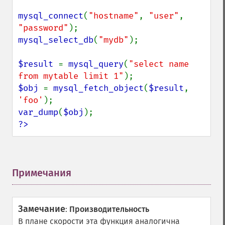
mysql_connect
(
"hostname"
, 
"user"
, 
"password"
mysql_select_db
(
"mydb"
);

$result 
= 
mysql_query
(
"select name 
from mytable limit 1"
$obj 
= 
mysql_fetch_object
(
$result
, 
'foo'
var_dump
(
$obj
?>
Примечания
¶
Замечание
:
Производительность
В плане скорости эта функция аналогична