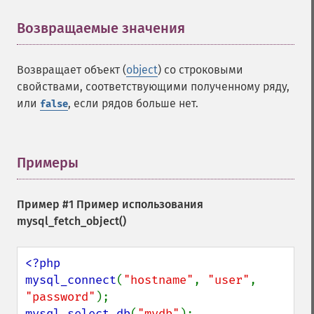
Возвращаемые значения
¶
Возвращает объект (
object
) со строковыми
свойствами, соответствующими полученному ряду,
или
, если рядов больше нет.
false
Примеры
¶
Пример #1 Пример использования
mysql_fetch_object()
<?php

mysql_connect
(
"hostname"
, 
"user"
, 
"password"
mysql_select_db
(
"mydb"