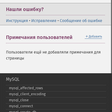
Нашли ошибку?
Инструкция
•
Исправление
•
Сообщение об ошибке
＋
Примечания пользователей
Добавить
Пользователи ещё не добавляли примечания для
страницы
MySQL
mysql_​affected_​rows
mysql_​client_​encoding
mysql_​close
mysql_​connect