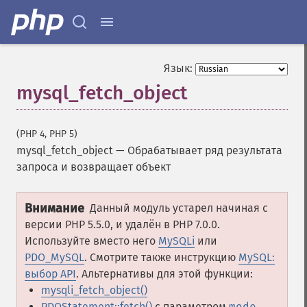
Язык:
mysql_fetch_object
(PHP 4, PHP 5)
mysql_fetch_object
—
Обрабатывает ряд результата
запроса и возвращает объект
Внимание
Данный модуль устарел начиная с
версии PHP 5.5.0, и удалён в PHP 7.0.0.
Используйте вместо него
MySQLi
или
PDO_MySQL
. Смотрите также инструкцию
MySQL:
выбор API
. Альтернативы для этой функции:
mysqli_fetch_object()
PDOStatement::fetch()
с параметром
mode