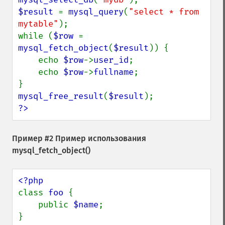
$result 
= 
mysql_query
(
"select * from 
mytable"
);

while (
$row 
= 
mysql_fetch_object
(
$result
)) {

    echo 
$row
->
user_id
;

    echo 
$row
->
fullname
;

mysql_free_result
(
$result
?>
Пример #2 Пример использования
mysql_fetch_object()
class 
foo 
{

    public 
$name
;

}
