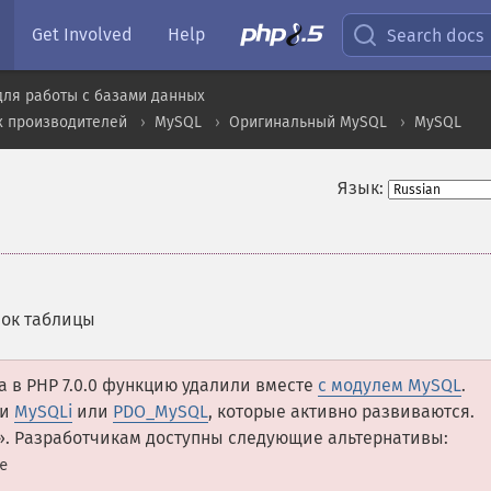
Get Involved
Help
Search docs
для работы с базами данных
х производителей
MySQL
Оригинальный MySQL
MySQL
Язык:
нок таблицы
 а в PHP 7.0.0 функцию удалили вместе
с модулем MySQL
.
ми
MySQLi
или
PDO_MySQL
, которые активно развиваются.
». Разработчикам доступны следующие альтернативы:
e