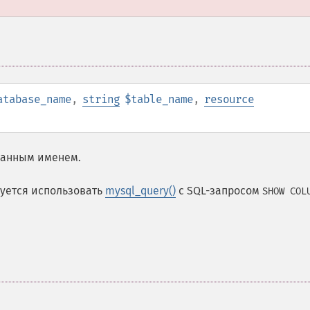
atabase_name
,
string
$table_name
,
resource
данным именем.
дуется использовать
mysql_query()
с SQL-запросом
SHOW COL