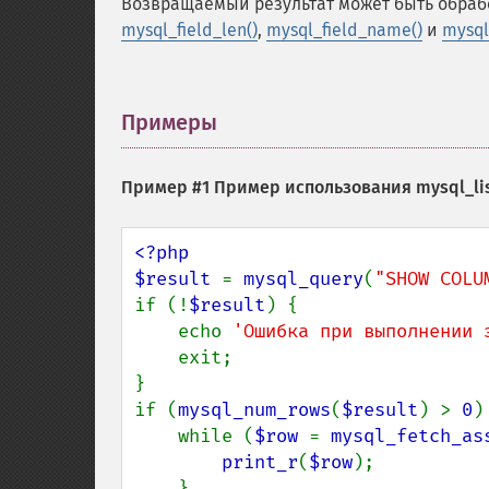
Возвращаемый результат может быть обра
mysql_field_len()
,
mysql_field_name()
и
mysql
Примеры
¶
Пример #1 Пример использования
mysql_lis
<?php

$result 
= 
mysql_query
(
"SHOW COLU
if (!
$result
) {

    echo 
'Ошибка при выполнении 
    exit;

}

if (
mysql_num_rows
(
$result
) > 
0
) 
    while (
$row 
= 
mysql_fetch_as
print_r
(
$row
);

    }
