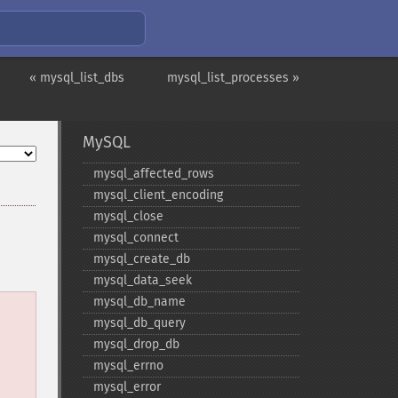
« mysql_list_dbs
mysql_list_processes »
MySQL
mysql_​affected_​rows
mysql_​client_​encoding
mysql_​close
mysql_​connect
mysql_​create_​db
mysql_​data_​seek
mysql_​db_​name
mysql_​db_​query
mysql_​drop_​db
mysql_​errno
mysql_​error