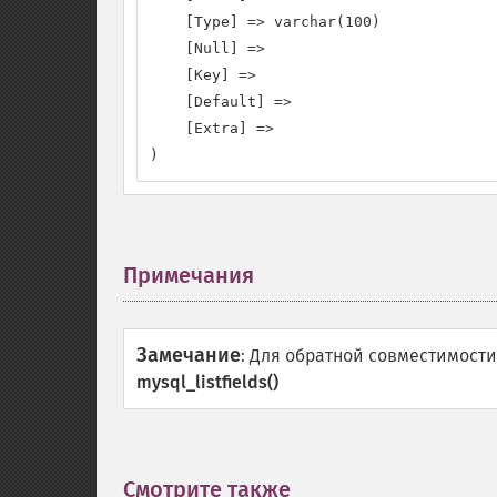
    [Type] => varchar(100)

    [Null] =>

    [Key] =>

    [Default] =>

    [Extra] =>

)
Примечания
¶
Замечание
:
Для обратной совместимости
mysql_listfields()
Смотрите также
¶