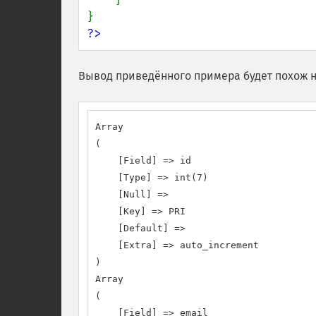
?>
Вывод приведённого примера будет похож н
Array

(

    [Field] => id

    [Type] => int(7)

    [Null] =>

    [Key] => PRI

    [Default] =>

    [Extra] => auto_increment

)

Array

(

    [Field] => email
