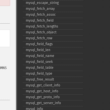
mysql_​escape_​string
mysql_​fetch_​array
mysql_​fetch_​assoc
mysql_​fetch_​field
mysql_​fetch_​lengths
mysql_​fetch_​object
mysql_​fetch_​row
mysql_​field_​flags
mysql_​field_​len
mysql_​field_​name
mysql_​field_​seek
mysql_​field_​table
UMNS
mysql_​field_​type
mysql_​free_​result
mysql_​get_​client_​info
mysql_​get_​host_​info
mysql_​get_​proto_​info
mysql_​get_​server_​info
mysql_​info