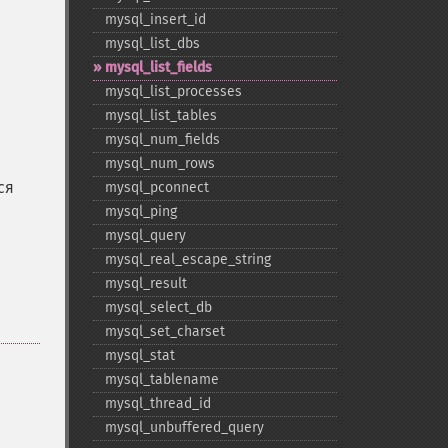
mysql_​insert_​id
mysql_​list_​dbs
mysql_​list_​fields
mysql_​list_​processes
mysql_​list_​tables
mysql_​num_​fields
mysql_​num_​rows
ся
mysql_​pconnect
mysql_​ping
mysql_​query
mysql_​real_​escape_​string
mysql_​result
mysql_​select_​db
mysql_​set_​charset
mysql_​stat
mysql_​tablename
mysql_​thread_​id
mysql_​unbuffered_​query