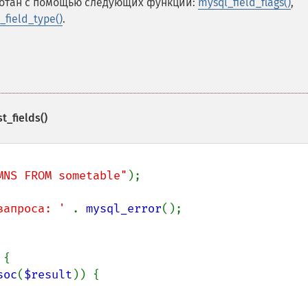
ботан с помощью следующих функций:
mysql_field_flags()
,
_field_type()
.
t_fields()
MNS FROM sometable"
);

запроса: ' 
. 
mysql_error
();

{

soc
(
$result
)) {
