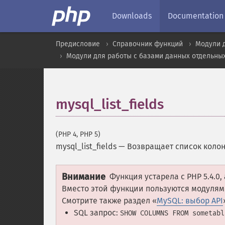
Downloads
Documentation
Предисловие
Справочник функций
Модули 
Модули для работы с базами данных отдельны
mysql_list_fields
(PHP 4, PHP 5)
mysql_list_fields
—
Возвращает список коло
Внимание
Функция устарела с PHP 5.4.0,
Вместо этой функции пользуются модуля
Смотрите также раздел «
MySQL: выбор API
SQL запрос:
SHOW COLUMNS FROM sometabl