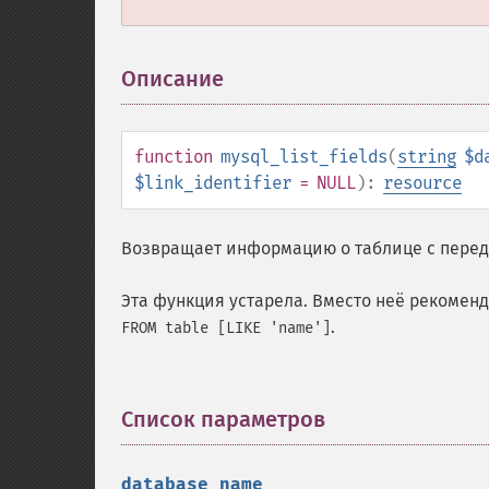
Описание
¶
function
mysql_list_fields
(
string
$d
$link_identifier
= NULL
):
resource
Возвращает информацию о таблице с пере
Эта функция устарела. Вместо неё рекомен
.
FROM table [LIKE 'name']
Список параметров
¶
database_name