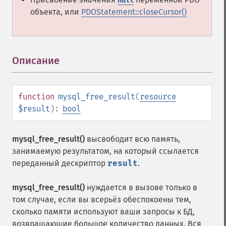
null
объекта, или
PDOStatement::closeCursor()
Описание
¶
function
mysql_free_result
(
resource
$result
):
bool
mysql_free_result()
высвободит всю память,
занимаемую результатом, на который ссылается
переданный дескриптор
result
.
mysql_free_result()
нуждается в вызове только в
том случае, если вы всерьёз обеспокоены тем,
сколько памяти используют ваши запросы к БД,
возвращающие большое количество данных. Вся