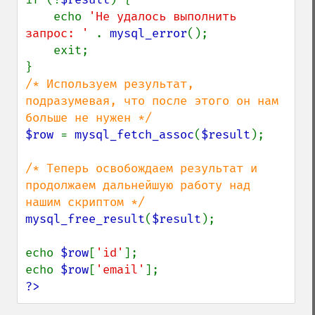
    echo 
'Не удалось выполнить 
запрос: ' 
. 
mysql_error
();

    exit;

/* Используем результат, 
подразумевая, что после этого он нам 
$row 
= 
mysql_fetch_assoc
(
$result
);

/* Теперь освобождаем результат и 
продолжаем дальнейшую работу над 
mysql_free_result
(
$result
);

echo 
$row
[
'id'
];

echo 
$row
[
'email'
?>