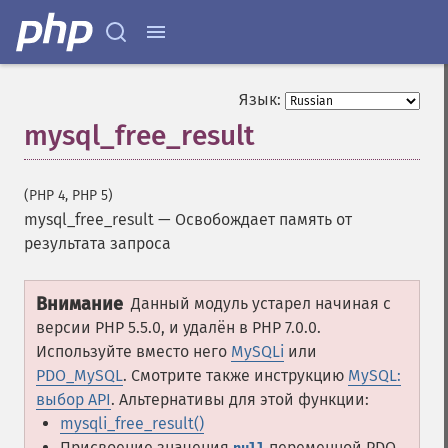
Язык:
mysql_free_result
(PHP 4, PHP 5)
mysql_free_result
—
Освобождает память от
результата запроса
Внимание
Данный модуль устарел начиная с
версии PHP 5.5.0, и удалён в PHP 7.0.0.
Используйте вместо него
MySQLi
или
PDO_MySQL
. Смотрите также инструкцию
MySQL:
выбор API
. Альтернативы для этой функции:
mysqli_free_result()
Присвоение значения
переменной PDO