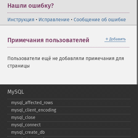
Нашли ошибку?
Инструкция
•
Исправление
•
Сообщение об ошибке
＋
Примечания пользователей
Добавить
Пользователи ещё не добавляли примечания для
страницы
MySQL
mysql_​affected_​rows
mysql_​client_​encoding
mysql_​close
mysql_​connect
mysql_​create_​db