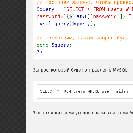
$query 
= 
"SELECT * FROM users WH
password='
{
$_POST
[
'password'
]}
'"
mysql_query
(
$query
);

echo 
$query
?>
Запрос, который будет отправлен в MySQL:
SELECT * FROM users WHERE user='aidan' 
Это позволит кому угодно войти в систему б