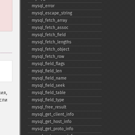
mysql_​error
mysql_​escape_​string
mysql_​fetch_​array
mysql_​fetch_​assoc
mysql_​fetch_​field
mysql_​fetch_​lengths
mysql_​fetch_​object
mysql_​fetch_​row
mysql_​field_​flags
mysql_​field_​len
mysql_​field_​name
mysql_​field_​seek
ия,
mysql_​field_​table
Если
mysql_​field_​type
mysql_​free_​result
mysql_​get_​client_​info
mysql_​get_​host_​info
mysql_​get_​proto_​info