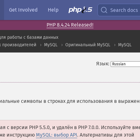
Get Involved
Help
Search docs
PHP 8.4.24 Released!
для работы с базами данных
х производителей
MySQL
Оригинальный MySQL
MySQL
Язык:
иальные символы в строках для использования в выражен
 с версии PHP 5.5.0, и удалён в PHP 7.0.0. Используйте вм
кже инструкцию
MySQL: выбор API
. Альтернативы для этой