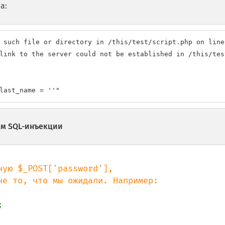
а:
 such file or directory in /this/test/script.php on line 
link to the server could not be established in /this/tes
last_name = ''"
ем SQL-инъекции
ую $_POST['password'],


