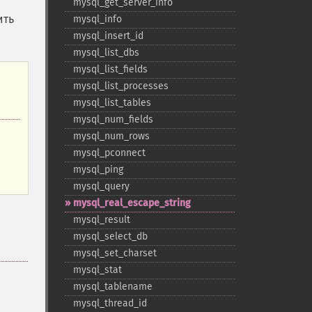
mysql_​get_​server_​info
ить
mysql_​info
mysql_​insert_​id
mysql_​list_​dbs
mysql_​list_​fields
mysql_​list_​processes
mysql_​list_​tables
mysql_​num_​fields
mysql_​num_​rows
mysql_​pconnect
mysql_​ping
mysql_​query
mysql_​real_​escape_​string
mysql_​result
mysql_​select_​db
mysql_​set_​charset
mysql_​stat
mysql_​tablename
mysql_​thread_​id