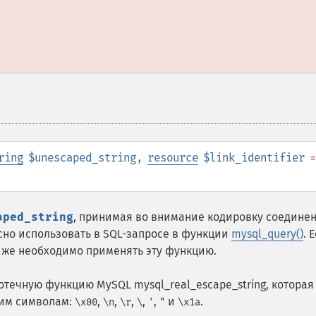
ring
$unescaped_string
,
resource
$link_identifier
=
aped_string
, принимая во внимание кодировку соединен
сно использовать в SQL-запросе в функции
mysql_query()
. 
к же необходимо применять эту функцию.
течную функцию MySQL mysql_real_escape_string, которая
щим символам:
,
,
,
,
,
и
.
\x00
\n
\r
\
'
"
\x1a