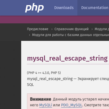
Downloads
Documentation
Предисловие
Справочник функций
Модули 
Модули для работы с базами данных отдельны
mysql_real_escape_string
(PHP 4 >= 4.3.0, PHP 5)
mysql_real_escape_string
—
Экранирует спец
SQL
Внимание
Данный модуль устарел начиная
него
MySQLi
или
PDO_MySQL
. Смотрите та