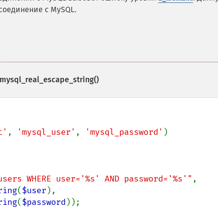
 соединение с MySQL.
mysql_real_escape_string()
t'
, 
'mysql_user'
, 
'mysql_password'
)

users WHERE user='%s' AND password='%s'"
,

ring
(
$user
),

ring
(
$password