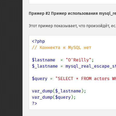
Пример #2 Пример использования
mysql_re
Этот пример показывает, что произойдёт, е
// Коннекта к MySQL нет

$lastname  
= 
"O'Reilly"
$_lastname 
= 
mysql_real_escape_s
$query 
= 
"SELECT * FROM actors W
var_dump
(
$_lastname
var_dump
(
$query
?>