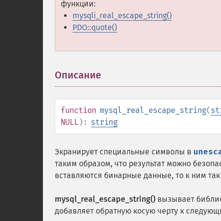
функции:
mysqli_real_escape_string()
PDO::quote()
Описание
¶
function
mysql_real_escape_string
(
st
NULL
):
string
Экранирует специальные символы в
unesc
таким образом, что результат можно безопа
вставляются бинарные данные, то к ним та
mysql_real_escape_string()
вызывает библио
добавляет обратную косую черту к следую