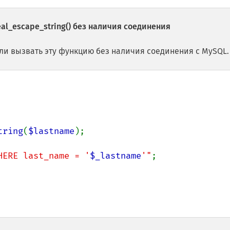
al_escape_string()
без наличия соединения
сли вызвать эту функцию без наличия соединения с MySQL.
tring
(
$lastname
);

HERE last_name = '
$_lastname
'"
;
