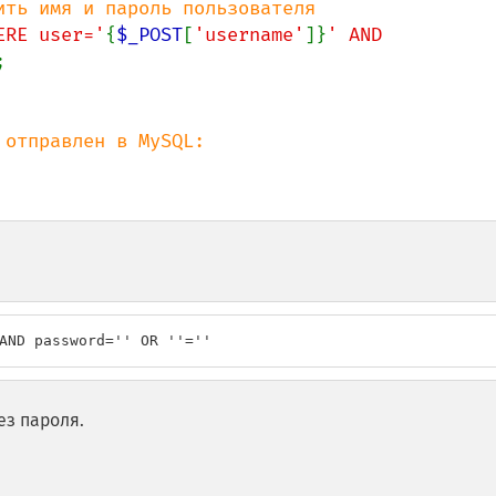
ERE user='
{
$_POST
[
'username'
]}
' AND 
AND password='' OR ''=''
ез пароля.