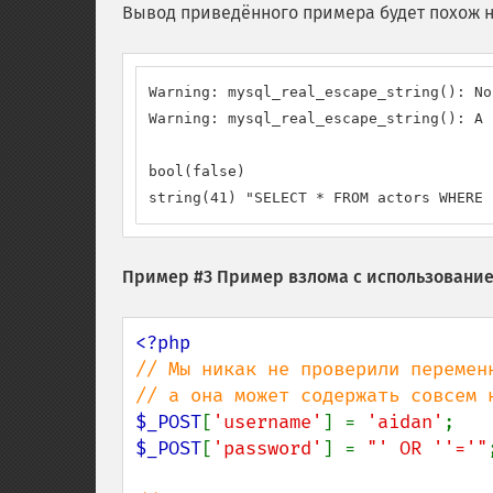
Вывод приведённого примера будет похож н
Warning: mysql_real_escape_string(): No
Warning: mysql_real_escape_string(): A 
bool(false)

string(41) "SELECT * FROM actors WHERE 
Пример #3 Пример взлома с использовани
// Мы никак не проверили переменн
$_POST
[
'username'
] = 
'aidan'
$_POST
[
'password'
] = 
"' OR ''='"
;