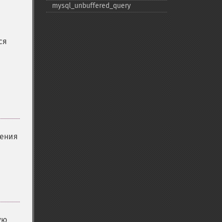
mysql_​unbuffered_​query
ся
вения
ую