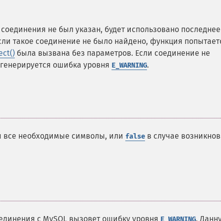
соединения не был указан, будет использовано последнее
Если такое соединение не было найдено, функция попытает
ct()
была вызвана без параметров. Если соединение не
, генерируется ошибка уровня
.
E_WARNING
ны все необходимые символы, или
в случае возникно
false
оединения с MySQL вызовет ошибку уровня
. Данн
E_WARNING