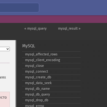
« mysql_query
mysql_result »
MySQL
mysql_​affected_​rows
mysql_​client_​encoding
mysql_​close
mysql_​connect
иях
mysql_​create_​db
mysql_​data_​seek
mysql_​db_​name
mysql_​db_​query
есто
mysql_​drop_​db
mysql_​errno