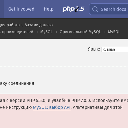
Get Involved
Help
Search docs
для работы с базами данных
х производителей
MySQL
Оригинальный MySQL
MySQL
Язык:
вку соединения
 с версии PHP 5.5.0, и удалён в PHP 7.0.0. Используйте вм
кже инструкцию
MySQL: выбор API
. Альтернативы для этой