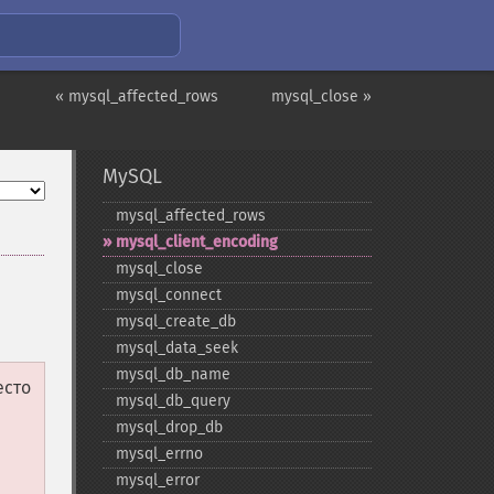
« mysql_affected_rows
mysql_close »
MySQL
mysql_​affected_​rows
mysql_​client_​encoding
mysql_​close
mysql_​connect
mysql_​create_​db
mysql_​data_​seek
mysql_​db_​name
есто
mysql_​db_​query
mysql_​drop_​db
mysql_​errno
mysql_​error