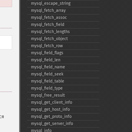
mysql_​escape_​string
mysql_​fetch_​array
mysql_​fetch_​assoc
mysql_​fetch_​field
mysql_​fetch_​lengths
mysql_​fetch_​object
mysql_​fetch_​row
mysql_​field_​flags
mysql_​field_​len
mysql_​field_​name
mysql_​field_​seek
mysql_​field_​table
mysql_​field_​type
mysql_​free_​result
mysql_​get_​client_​info
mysql_​get_​host_​info
ся
mysql_​get_​proto_​info
mysql_​get_​server_​info
mysql_​info