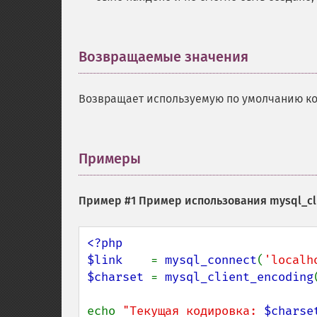
Возвращаемые значения
¶
Возвращает используемую по умолчанию ко
Примеры
¶
Пример #1 Пример использования
mysql_cl
<?php

$link    
= 
mysql_connect
(
'localh
$charset 
= 
mysql_client_encoding
echo 
"Текущая кодировка: 
$charse