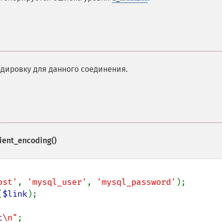
дировку для данного соединения.
ient_encoding()
ost'
, 
'mysql_user'
, 
'mysql_password'
(
$link
);

t
\n"