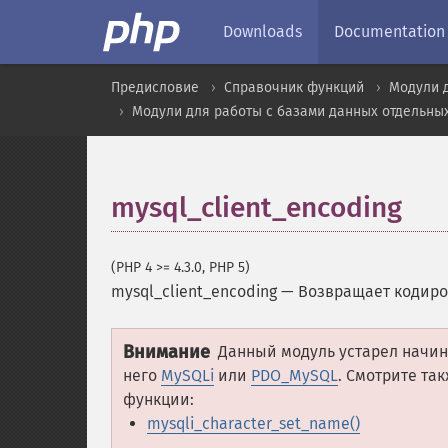
Downloads
Documentation
Предисловие
Справочник функций
Модули 
Модули для работы с базами данных отдельны
mysql_client_encoding
(PHP 4 >= 4.3.0, PHP 5)
mysql_client_encoding
—
Возвращает кодиро
Внимание
Данный модуль устарел начиная
него
MySQLi
или
PDO_MySQL
. Смотрите та
функции:
mysqli_character_set_name()