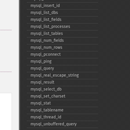
mysql_​insert_​id
mysql_​list_​dbs
mysql_​list_​fields
mysql_​list_​processes
mysql_​list_​tables
mysql_​num_​fields
mysql_​num_​rows
mysql_​pconnect
mysql_​ping
mysql_​query
mysql_​real_​escape_​string
mysql_​result
mysql_​select_​db
mysql_​set_​charset
mysql_​stat
mysql_​tablename
mysql_​thread_​id
mysql_​unbuffered_​query