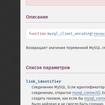
Описание
¶
function
mysql_client_encoding
(
resou
Возвращает значение переменной MySQL
c
Список параметров
¶
link_identifier
Соединение MySQL. Если идентификатор 
соединение, открытое
mysql_connect()
. 
создать таковое, как если бы
mysql_conne
было найдено и не смогло быть создано