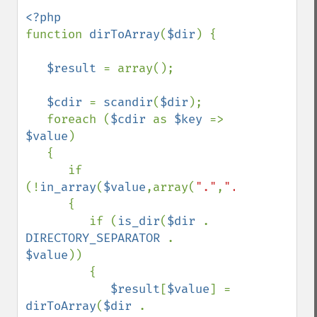
function 
dirToArray
(
$dir
) {

$result 
= array();

$cdir 
= 
scandir
(
$dir
);

   foreach (
$cdir 
as 
$key 
=> 
$value
)

   {

      if 
(!
in_array
(
$value
,array(
"."
,
".."
)))

      {

         if (
is_dir
(
$dir 
. 
DIRECTORY_SEPARATOR 
. 
$value
))

         {

$result
[
$value
] = 
dirToArray
(
$dir 
. 