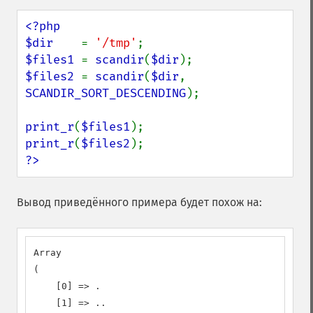
<?php

$dir    
= 
'/tmp'
$files1 
= 
scandir
(
$dir
$files2 
= 
scandir
(
$dir
, 
SCANDIR_SORT_DESCENDING
);

print_r
(
$files1
print_r
(
$files2
?>
Вывод приведённого примера будет похож на:
Array

(

    [0] => .

    [1] => ..
