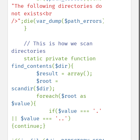
"The following directories do 
not exists<br 
/>"
;die(
var_dump
(
$path_errors
));}

    }

// This is how we scan 
directories

static private function 
find_contents
(
$dir
){

$result 
= array();

$root 
= 
scandir
(
$dir
);

        foreach(
$root 
as 
$value
){

            if(
$value 
=== 
'.' 
|| 
$value 
=== 
'..'
) 
{continue;}
