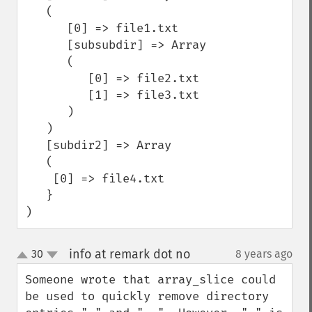
   (

      [0] => file1.txt

      [subsubdir] => Array

      (

         [0] => file2.txt

         [1] => file3.txt

      )

   )

   [subdir2] => Array

   (

    [0] => file4.txt

   }

)
info at remark dot no
30
8 years ago
¶
up
down
Someone wrote that array_slice could 
be used to quickly remove directory 