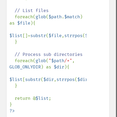
// List files

foreach(
glob
(
$path
.
$match
) 
as 
$file
){

$list
[]=
substr
(
$file
,
strrpos
(
$file
,
"/"
)+
1
  }  

// Process sub directories

foreach(
glob
(
"
$path
/*"
, 
GLOB_ONLYDIR
) as 
$dir
){

$list
[
substr
(
$dir
,
strrpos
(
$dir
,
"/"
,-
1
)+
1
)
  }

  return @
$list
;

?>