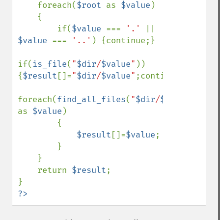
    foreach(
$root 
as 
$value
)

    {

        if(
$value 
=== 
'.' 
|| 
$value 
=== 
'..'
) {continue;}

if(
is_file
(
"
$dir
/
$value
"
)) 
{
$result
[]=
"
$dir
/
$value
"
;continue;}

foreach(
find_all_files
(
"
$dir
/
$value
"
) 
as 
$value
)

        {

$result
[]=
$value
;

        }

    }

    return 
$result
;

?>