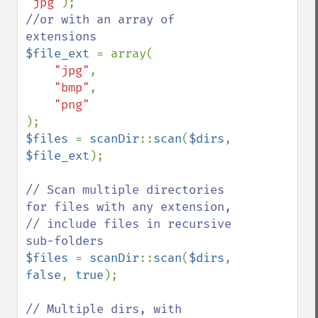
"jpg"
//or with an array of 
$file_ext 
= array(

"jpg"
,

"bmp"
,

$files 
= 
scanDir
::
scan
(
$dirs
, 
$file_ext
);

// Scan multiple directories 
for files with any extension,

// include files in recursive 
$files 
= 
scanDir
::
scan
(
$dirs
, 
false
, 
true
);

// Multiple dirs, with 