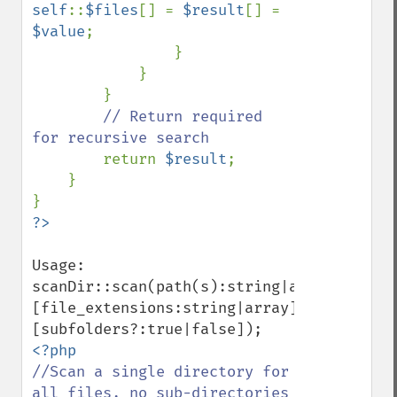
self
::
$files
[] = 
$result
[] = 
$value
;

                }

            }

        }

// Return required 
for recursive search

return 
$result
;

    }

Usage:

scanDir::scan(path(s):string|array, 
[file_extensions:string|array], 
//Scan a single directory for 