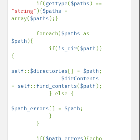
        if(
gettype
(
$paths
) == 
"string"
){
$paths 
= 
array(
$paths
);}

        foreach(
$paths 
as 
$path
){

            if(
is_dir
(
$path
))
{

self
::
$directories
[] = 
$path
;

$dirContents 
= 
self
::
find_contents
(
$path
);

            } else {

$path_errors
[] = 
$path
;

            }

        }

        if(
$path_errors
){echo 