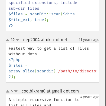
specified extensions, include 
$files 
= 
scanDir
::
scan
(
$dirs
, 
$file_ext
, 
true
?>
eep2004 at ukr dot net
49
11 years ago
¶
up
down
Fastest way to get a list of files 
<?php

$files 
= 
array_slice
(
scandir
(
'/path/to/directory/'
2
);
coolbikram0 at gmail dot com
6
¶
up
down
4 years ago
A simple recursive function to 
list all files and 