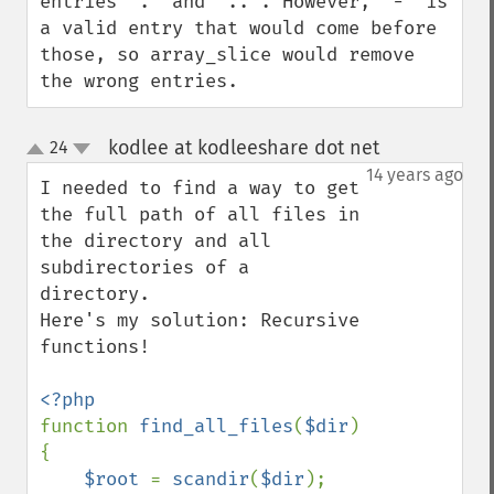
entries "." and "..". However, "-" is 
a valid entry that would come before 
those, so array_slice would remove 
the wrong entries.
kodlee at kodleeshare dot net
24
¶
up
down
14 years ago
I needed to find a way to get 
the full path of all files in 
the directory and all 
subdirectories of a 
directory.

Here's my solution: Recursive 
functions!

function 
find_all_files
(
$dir
)

{

$root 
= 
scandir
(
$dir
);
