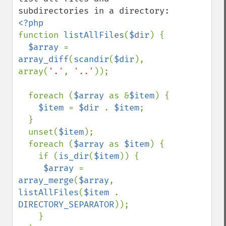
function 
listAllFiles
(
$dir
) {

$array 
= 
array_diff
(
scandir
(
$dir
), 
array(
'.'
, 
'..'
));

  foreach (
$array 
as &
$item
) {

$item 
= 
$dir 
. 
$item
;

  }

  unset(
$item
);

  foreach (
$array 
as 
$item
) {

    if (
is_dir
(
$item
)) {

$array 
= 
array_merge
(
$array
, 
listAllFiles
(
$item 
. 
DIRECTORY_SEPARATOR
));

    }
