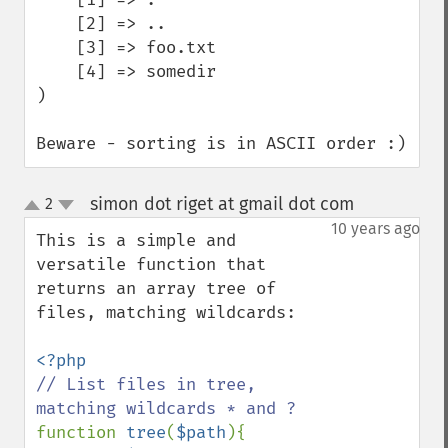
    [2] => ..

    [3] => foo.txt

    [4] => somedir

)

Beware - sorting is in ASCII order :)
simon dot riget at gmail dot com
2
¶
up
down
10 years ago
This is a simple and 
versatile function that 
returns an array tree of 
files, matching wildcards:

// List files in tree, 
function 
tree
(
$path
){
