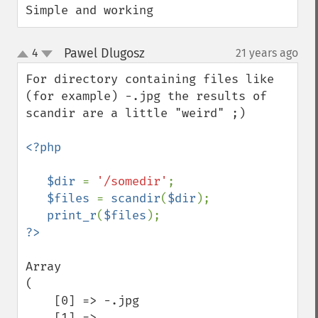
Simple and working
Pawel Dlugosz
4
21 years ago
¶
up
down
For directory containing files like 
(for example) -.jpg the results of 
scandir are a little "weird" ;)

<?php

   $dir 
= 
'/somedir'
;

$files 
= 
scandir
(
$dir
);

print_r
(
$files
Array

(

    [0] => -.jpg

    [1] => .
