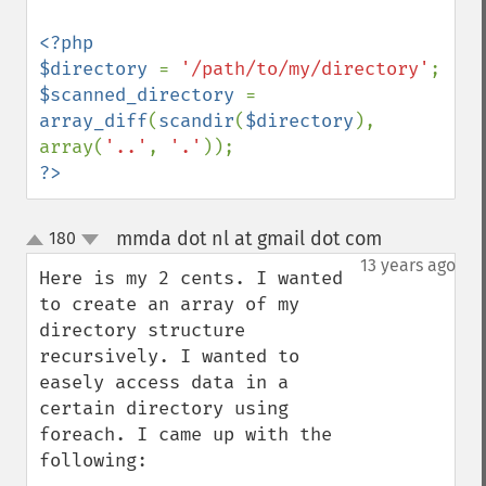
<?php

$directory 
= 
'/path/to/my/directory'
$scanned_directory 
= 
array_diff
(
scandir
(
$directory
), 
array(
'..'
, 
'.'
?>
mmda dot nl at gmail dot com
180
¶
up
down
13 years ago
Here is my 2 cents. I wanted 
to create an array of my 
directory structure 
recursively. I wanted to 
easely access data in a 
certain directory using 
foreach. I came up with the 
following:
