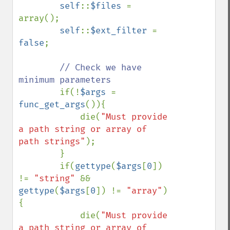
self
::
$files 
= 
array();

self
::
$ext_filter 
= 
false
;

// Check we have 
minimum parameters

if(!
$args 
= 
func_get_args
()){

            die(
"Must provide 
a path string or array of 
path strings"
);

        }

        if(
gettype
(
$args
[
0
]) 
!= 
"string" 
&& 
gettype
(
$args
[
0
]) != 
"array"
)
{

            die(
"Must provide 
a path string or array of 