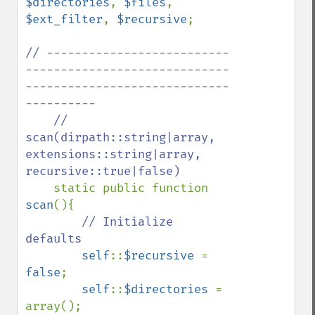
$directories
, 
$files
, 
$ext_filter
, 
$recursive
;

// --------------------------
-----------------------------
-----------------------------
----------

    // 
scan(dirpath::string|array, 
extensions::string|array, 
recursive::true|false)

static public function 
scan
(){

// Initialize 
defaults

self
::
$recursive 
= 
false
;

self
::
$directories 
= 
array();
