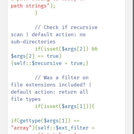
path strings"
);

        }

// Check if recursive 
scan | default action: no 
sub-directories

if(isset(
$args
[
2
]) && 
$args
[
2
] == 
true
)
{
self
::
$recursive 
= 
true
;}

// Was a filter on 
file extensions included? | 
default action: return all 
file types

if(isset(
$args
[
1
])){

if(
gettype
(
$args
[
1
]) == 
"array"
){
self
::
$ext_filter 
= 