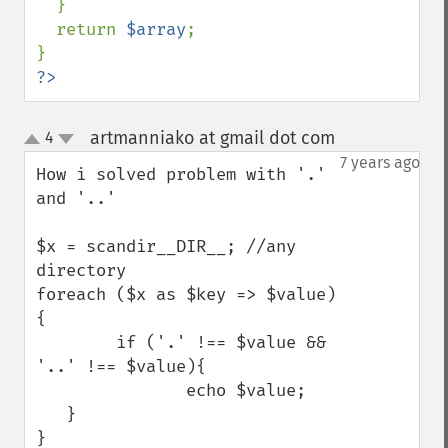
  }

  return 
$array
;

?>
artmanniako at gmail dot com
4
¶
up
down
7 years ago
How i solved problem with '.' 
and '..'

$x = scandir__DIR__; //any 
directory

foreach ($x as $key => $value) 
{

        if ('.' !== $value && 
'..' !== $value){

               echo $value;

   } 

}
