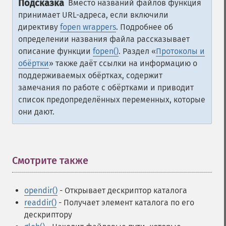
Подсказка
Вместо названий файлов функция
принимает URL-адреса, если включили
директиву
fopen wrappers
. Подробнее об
определении названия файла рассказывает
описание функции
fopen()
. Раздел «
Протоколы и
обёртки
» также даёт ссылки на информацию о
поддерживаемых обёртках, содержит
замечания по работе с обёртками и приводит
список предопределённых переменных, которые
они дают.
Смотрите также
¶
opendir()
- Открывает дескриптор каталога
readdir()
- Получает элемент каталога по его
дескриптору