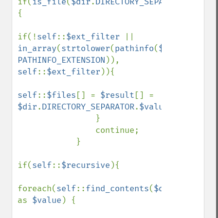
if(
is_file
(
$dir
.
DIRECTORY_SEPARATOR
.
$valu
{

if(!
self
::
$ext_filter 
|| 
in_array
(
strtolower
(
pathinfo
(
$dir
.
DIRECTO
PATHINFO_EXTENSION
)), 
self
::
$ext_filter
)){

self
::
$files
[] = 
$result
[] = 
$dir
.
DIRECTORY_SEPARATOR
.
$value
;

                }

                continue;

            }

if(
self
::
$recursive
){

foreach(
self
::
find_contents
(
$dir
.
DIRECTOR
as 
$value
) {
