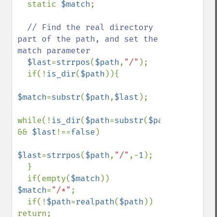
  static 
$match
;

// Find the real directory 
part of the path, and set the 
match parameter

$last
=
strrpos
(
$path
,
"/"
);

  if(!
is_dir
(
$path
)){

$match
=
substr
(
$path
,
$last
);

while(!
is_dir
(
$path
=
substr
(
$path
,
0
,
$last
)
&& 
$last
!==
false
)

$last
=
strrpos
(
$path
,
"/"
,-
1
);

  }

  if(empty(
$match
)) 
$match
=
"/*"
;

  if(!
$path
=
realpath
(
$path
)) 
return;
