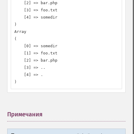
    [2] => bar.php

    [3] => foo.txt

    [4] => somedir

)

Array

(

    [0] => somedir

    [1] => foo.txt

    [2] => bar.php

    [3] => ..

    [4] => .

)
Примечания
¶