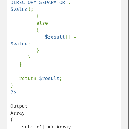
DIRECTORY_SEPARATOR 
. 
$value
);

         }

         else

         {

$result
[] = 
$value
;

         } 

      }

   }

   return 
$result
;

Output

Array

(

   [subdir1] => Array
