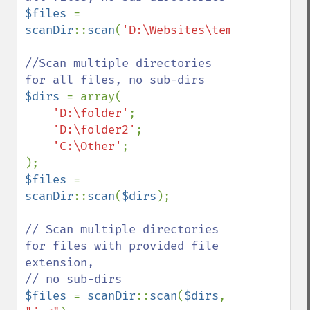
$files 
= 
scanDir
::
scan
(
'D:\Websites\temp'
);

//Scan multiple directories 
$dirs 
= array(

'D:\folder'
;

'D:\folder2'
;

'C:\Other'
;

$files 
= 
scanDir
::
scan
(
$dirs
);

// Scan multiple directories 
for files with provided file 
extension,

$files 
= 
scanDir
::
scan
(
$dirs
, 