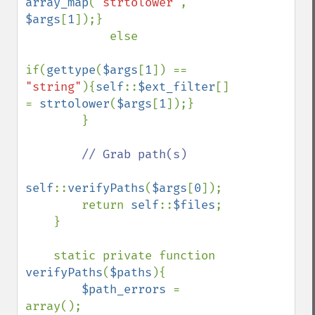
array_map
(
'strtolower'
, 
$args
[
1
]);}

            else

if(
gettype
(
$args
[
1
]) == 
"string"
){
self
::
$ext_filter
[] 
= 
strtolower
(
$args
[
1
]);}

        }

// Grab path(s)

self
::
verifyPaths
(
$args
[
0
]);

        return 
self
::
$files
;

    }

    static private function 
verifyPaths
(
$paths
){

$path_errors 
= 
array();
