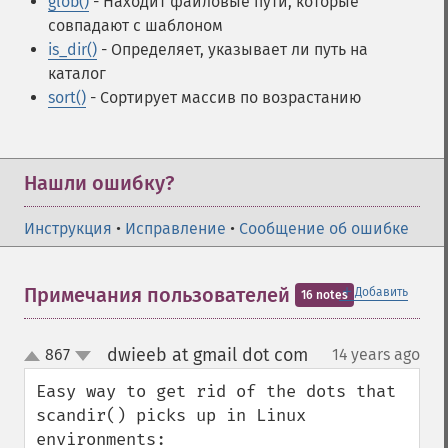
glob()
- Находит файловые пути, которые
совпадают с шаблоном
is_dir()
- Определяет, указывает ли путь на
каталог
sort()
- Сортирует массив по возрастанию
Нашли ошибку?
Инструкция
•
Исправление
•
Сообщение об ошибке
＋
Примечания пользователей
Добавить
16 notes
dwieeb at gmail dot com
867
14 years ago
¶
up
down
Easy way to get rid of the dots that 
scandir() picks up in Linux 
environments:
