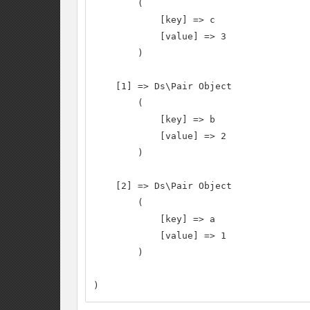
        (

            [key] => c

            [value] => 3

        )

    [1] => Ds\Pair Object

        (

            [key] => b

            [value] => 2

        )

    [2] => Ds\Pair Object

        (

            [key] => a

            [value] => 1

        )

)