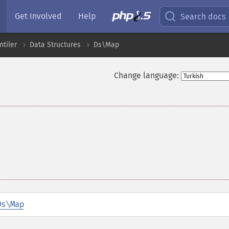
Get Involved
Help
Search docs
ntiler
Data Structures
Ds\Map
Change language:
Ds\Map