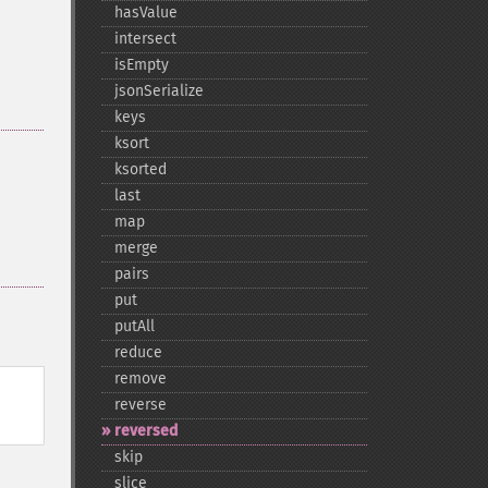
hasValue
intersect
isEmpty
jsonSerialize
keys
ksort
ksorted
last
map
merge
pairs
put
putAll
reduce
remove
reverse
reversed
skip
slice