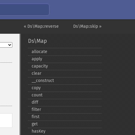
« Ds\Map::reverse
Ds\Map::skip »
Ds\Map
allocate
apply
capacity
clear
_​_​construct
copy
count
diff
filter
first
get
hasKey