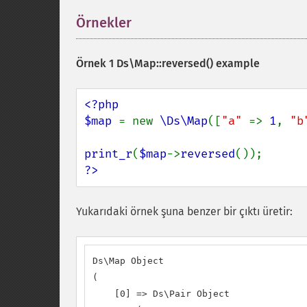
Örnekler
¶
Örnek 1
Ds\Map::reversed()
example
<?php

$map 
= new 
\Ds\Map
([
"a" 
=> 
1
, 
"b
print_r
(
$map
->
reversed
?>
Yukarıdaki örnek şuna benzer bir çıktı üretir:
Ds\Map Object

(

    [0] => Ds\Pair Object
