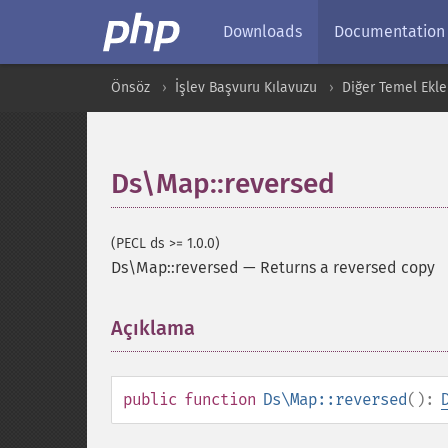
Downloads
Documentation
Önsöz
İşlev Başvuru Kılavuzu
Diğer Temel Ekle
Ds\Map::reversed
(PECL ds >= 1.0.0)
Ds\Map::reversed
—
Returns a reversed copy
Açıklama
¶
public
function
Ds\Map::reversed
():