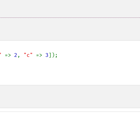
" 
=> 
2
, 
"c" 
=> 
3
]);
