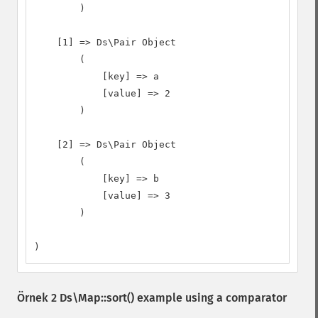
        )

    [1] => Ds\Pair Object

        (

            [key] => a

            [value] => 2

        )

    [2] => Ds\Pair Object

        (

            [key] => b

            [value] => 3

        )

)
Örnek 2
Ds\Map::sort()
example using a comparator