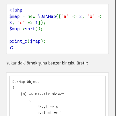
<?php

$map 
= new 
\Ds\Map
([
"a" 
=> 
2
, 
"b" 
=> 
3
, 
"c" 
=> 
1
$map
->
sort
();

print_r
(
$map
?>
Yukarıdaki örnek şuna benzer bir çıktı üretir:
Ds\Map Object

(

    [0] => Ds\Pair Object

        (

            [key] => c

            [value] => 1
