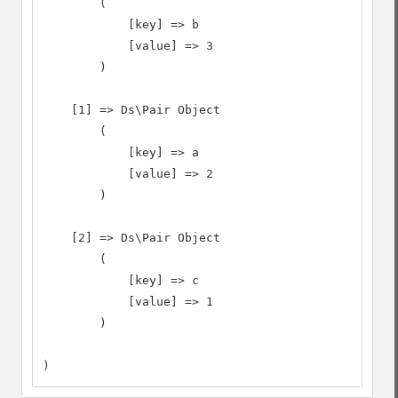
        (

            [key] => b

            [value] => 3

        )

    [1] => Ds\Pair Object

        (

            [key] => a

            [value] => 2

        )

    [2] => Ds\Pair Object

        (

            [key] => c

            [value] => 1

        )

)