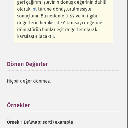
geri çağırım işlevinin dönüş değerinin dahili
olarak
int
türüne dönüştürülmesiyle
sonuçlanır. Bu nedenle
ve
gibi
0.99
0.1
değerlerin her ikisi de
tamsayı değerine
0
dönüştürüp bunlar eşit değerler olarak
karşılaştırılacaktır.
Dönen Değerler
¶
Hiçbir değer dönmez.
Örnekler
¶
Örnek 1
Ds\Map::sort()
example