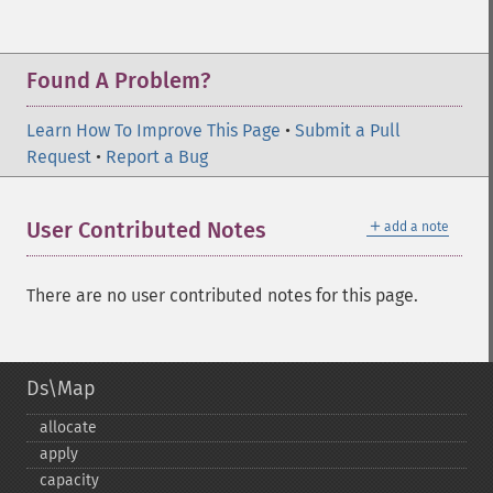
Found A Problem?
Learn How To Improve This Page
•
Submit a Pull
Request
•
Report a Bug
＋
User Contributed Notes
add a note
There are no user contributed notes for this page.
Ds\Map
allocate
apply
capacity