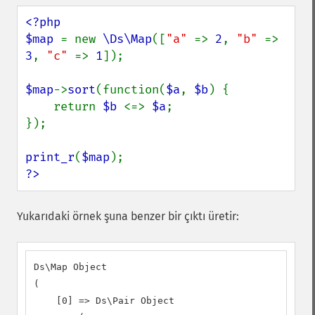
<?php

$map 
= new 
\Ds\Map
([
"a" 
=> 
2
, 
"b" 
=> 
3
, 
"c" 
=> 
1
]);

$map
->
sort
(function(
$a
, 
$b
) {

    return 
$b 
<=> 
$a
;

});

print_r
(
$map
?>
Yukarıdaki örnek şuna benzer bir çıktı üretir:
Ds\Map Object

(

    [0] => Ds\Pair Object
