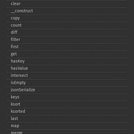
clear
_​_​construct
copy
count
diff
filter
first
get
hasKey
hasValue
intersect
isEmpty
jsonSerialize
keys
ksort
ksorted
last
map
merge