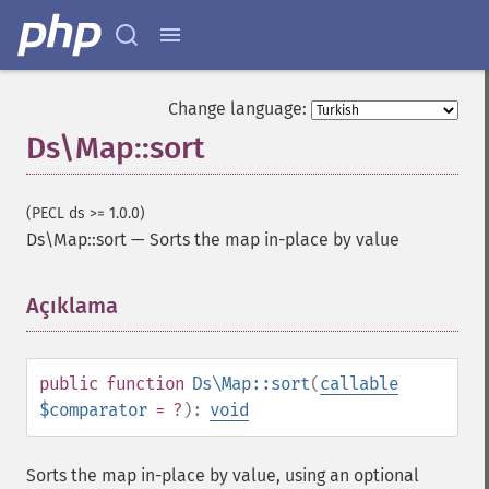
Change language:
Ds\Map::sort
(PECL ds >= 1.0.0)
Ds\Map::sort
—
Sorts the map in-place by value
Açıklama
¶
public
function
Ds\Map::sort
(
callable
$comparator
= ?
):
void
Sorts the map in-place by value, using an optional