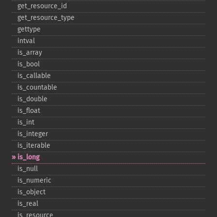
get_​resource_​id
get_​resource_​type
gettype
intval
is_​array
is_​bool
is_​callable
is_​countable
is_​double
is_​float
is_​int
is_​integer
is_​iterable
is_​long
is_​null
is_​numeric
is_​object
is_​real
is_​resource