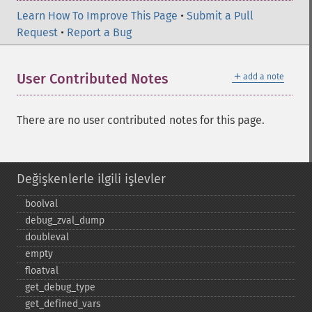
Learn How To Improve This Page
•
Submit a Pull
Request
•
Report a Bug
＋
User Contributed Notes
add a note
There are no user contributed notes for this page.
Değişkenlerle ilgili işlevler
boolval
debug_​zval_​dump
doubleval
empty
floatval
get_​debug_​type
get_​defined_​vars