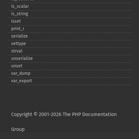
is_​scalar
is_​string
isset
print_​r
serialize
settype
strval
unserialize
unset
var_​dump
var_​export
Copyright © 2001-2026 The PHP Documentation
Group