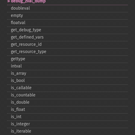
debug_​zval_​dump
doubleval
empty
floatval
get_​debug_​type
get_​defined_​vars
get_​resource_​id
get_​resource_​type
gettype
intval
is_​array
is_​bool
is_​callable
is_​countable
is_​double
is_​float
is_​int
is_​integer
is_​iterable