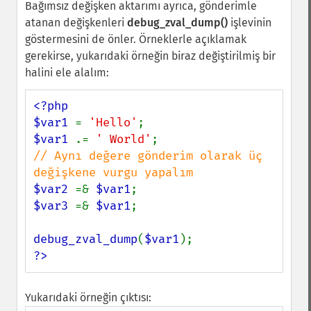
Bağımsız değişken aktarımı ayrıca, gönderimle
atanan değişkenleri
debug_zval_dump()
işlevinin
göstermesini de önler. Örneklerle açıklamak
gerekirse, yukarıdaki örneğin biraz değiştirilmiş bir
halini ele alalım:
<?php

$var1 
= 
'Hello'
$var1 
.= 
' World'
// Aynı değere gönderim olarak üç 
$var2 
=& 
$var1
$var3 
=& 
$var1
;

debug_zval_dump
(
$var1
?>
Yukarıdaki örneğin çıktısı: