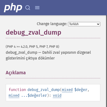
Change language:
debug_zval_dump
(PHP 4 >= 4.2.0, PHP 5, PHP 7, PHP 8)
debug_zval_dump
—
Dahili zval yapısının dizgesel
gösterimini çıktıya dökümler
Açıklama
¶
function
debug_zval_dump
(
mixed
$değer
,
mixed
...$değerler
):
void