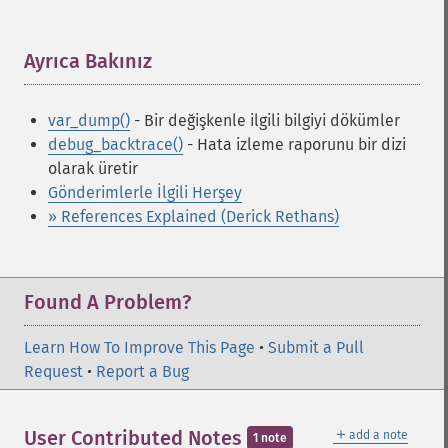
Ayrıca Bakınız
¶
var_dump()
- Bir değişkenle ilgili bilgiyi dökümler
debug_backtrace()
- Hata izleme raporunu bir dizi
olarak üretir
Gönderimlerle İlgili Herşey
» References Explained (Derick Rethans)
Found A Problem?
Learn How To Improve This Page
•
Submit a Pull
Request
•
Report a Bug
＋
User Contributed Notes
add a note
1 note