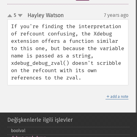
Hayley Watson
5
7 years ago
¶
up
down
If you're finding the interpretation 
of refcount confusing, the Xdebug 
extension offers a function similar 
to this one, but because the variable 
name is passed as a string, 
xdebug_debug_zval() doesn't scribble 
on the refcount with its own 
references to the zval.
＋
add a note
Değişkenlerle ilgili işlevler
boolval