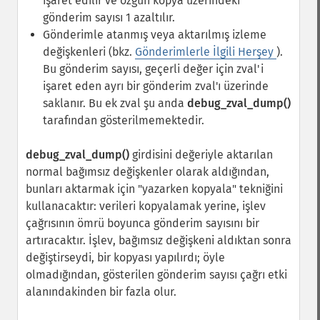
işaret edilir ve özgün kopya üzerindeki
gönderim sayısı 1 azaltılır.
Gönderimle atanmış veya aktarılmış izleme
değişkenleri (bkz.
Gönderimlerle İlgili Herşey
).
Bu gönderim sayısı, geçerli değer için zval'i
işaret eden ayrı bir gönderim zval'ı üzerinde
saklanır. Bu ek zval şu anda
debug_zval_dump()
tarafından gösterilmemektedir.
debug_zval_dump()
girdisini değeriyle aktarılan
normal bağımsız değişkenler olarak aldığından,
bunları aktarmak için "yazarken kopyala" tekniğini
kullanacaktır: verileri kopyalamak yerine, işlev
çağrısının ömrü boyunca gönderim sayısını bir
artıracaktır. İşlev, bağımsız değişkeni aldıktan sonra
değiştirseydi, bir kopyası yapılırdı; öyle
olmadığından, gösterilen gönderim sayısı çağrı etki
alanındakinden bir fazla olur.