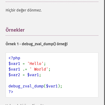
Hiçbir değer dönmez.
Örnekler
¶
Örnek 1 -
debug_zval_dump()
örneği
<?php

$var1 
= 
'Hello'
$var1 
.= 
' World'
$var2 
= 
$var1
;

debug_zval_dump
(
$var1
?>