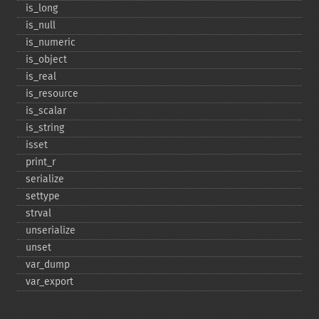
is_​long
is_​null
is_​numeric
is_​object
is_​real
is_​resource
is_​scalar
is_​string
isset
print_​r
serialize
settype
strval
unserialize
unset
var_​dump
var_​export