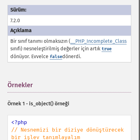
7.2.0
Bir sınıf tanımı olmaksızın (
__PHP_Incomplete_Class
sınıfı) nesneleştirilmiş değerler için artık
true
dönüyor. Evvelce
dönerdi.
false
Örnekler
¶
Örnek 1 -
is_object()
örneği
// Nesnemizi bir diziye dönüştürecek 