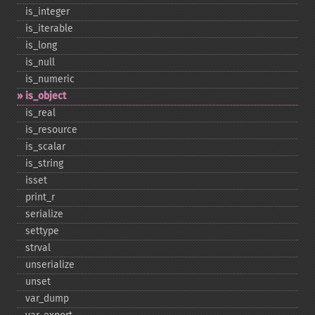
is_​integer
is_​iterable
is_​long
is_​null
is_​numeric
is_​object
is_​real
is_​resource
is_​scalar
is_​string
isset
print_​r
serialize
settype
strval
unserialize
unset
var_​dump