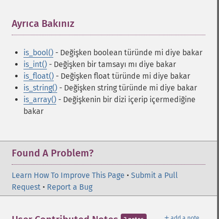
Ayrıca Bakınız
¶
is_bool()
- Değişken boolean türünde mi diye bakar
is_int()
- Değişken bir tamsayı mı diye bakar
is_float()
- Değişken float türünde mi diye bakar
is_string()
- Değişken string türünde mi diye bakar
is_array()
- Değişkenin bir dizi içerip içermediğine
bakar
Found A Problem?
Learn How To Improve This Page
•
Submit a Pull
Request
•
Report a Bug
＋
add a note