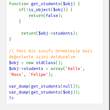
function 
get_students
(
$obj
) {

    if(!
is_object
(
$obj
)) {

        return(
false
);

    }

     return(
$obj
->
students
);

}

// Yeni bir sınıfı örnekleyip bazı 
$obj 
= new 
stdClass
$obj
->
students 
= array(
'Kalle'
, 
'Ross'
, 
'Felipe'
);

var_dump
(
get_students
(
null
var_dump
(
get_students
(
$obj
?>