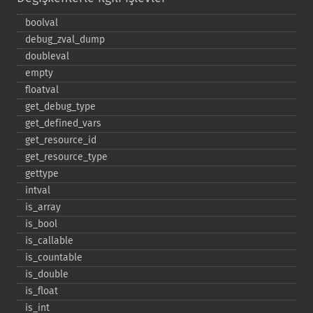
boolval
debug_​zval_​dump
doubleval
empty
floatval
get_​debug_​type
get_​defined_​vars
get_​resource_​id
get_​resource_​type
gettype
intval
is_​array
is_​bool
is_​callable
is_​countable
is_​double
is_​float
is_​int