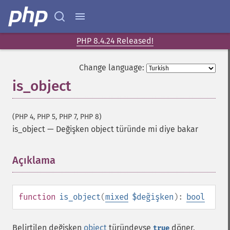
PHP 8.4.24 Released!
Change language:
is_object
(PHP 4, PHP 5, PHP 7, PHP 8)
is_object
—
Değişken object türünde mi diye bakar
Açıklama
¶
function
is_object
(
mixed
$değişken
):
bool
Belirtilen değişken
object
türündeyse
döner.
true