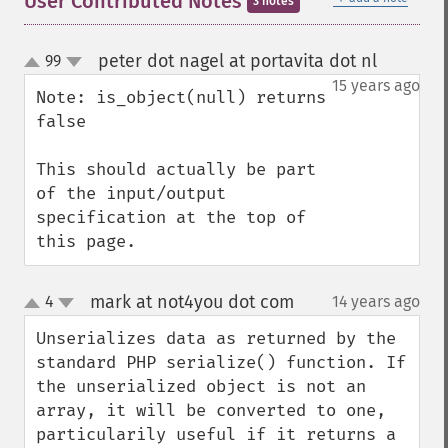
User Contributed Notes
3 notes
peter dot nagel at portavita dot nl
99
¶
up
down
15 years ago
Note: is_object(null) returns 
false

This should actually be part 
of the input/output 
specification at the top of 
this page.
mark at not4you dot com
4
14 years ago
¶
up
down
Unserializes data as returned by the 
standard PHP serialize() function. If 
the unserialized object is not an 
array, it will be converted to one, 
particularily useful if it returns a 