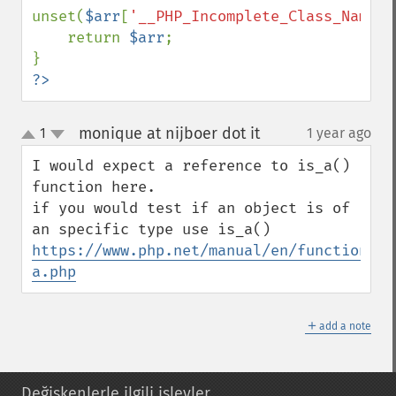
unset(
$arr
[
'__PHP_Incomplete_Class_Name'
]
    return 
$arr
;

?>
monique at nijboer dot it
1
1 year ago
¶
up
down
I would expect a reference to is_a() 
function here.

if you would test if an object is of 
https://www.php.net/manual/en/function.is
a.php
＋
add a note
Değişkenlerle ilgili işlevler