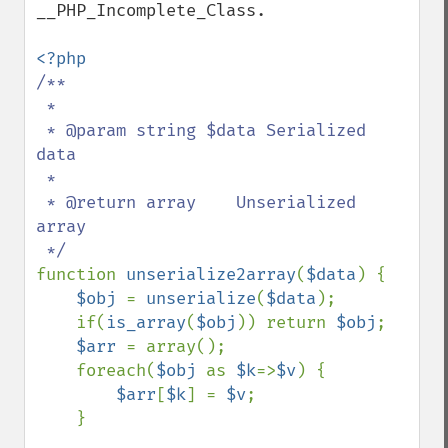
__PHP_Incomplete_Class.

/**

 * 

 * @param string $data Serialized 
data

 * 

 * @return array    Unserialized 
array

function 
unserialize2array
(
$data
) {

$obj 
= 
unserialize
(
$data
);

    if(
is_array
(
$obj
)) return 
$obj
;

$arr 
= array();

    foreach(
$obj 
as 
$k
=>
$v
) {

$arr
[
$k
] = 
$v
;

    }
