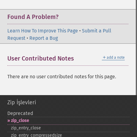
Found A Problem?
Learn How To Improve This Page
•
Submit a Pull
Request
•
Report a Bug
＋
User Contributed Notes
add a note
There are no user contributed notes for this page.
Zip İşlevleri
Deprecated
zip_​close
zip_​entry_​close
zip_​entry_​compressedsize