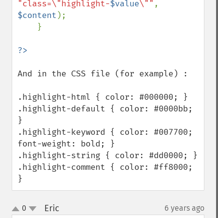
"class=\"highlight-
$value
\""
, 
$content
);

    }

And in the CSS file (for example) :

.highlight-html { color: #000000; }

.highlight-default { color: #0000bb; 
}

.highlight-keyword { color: #007700; 
font-weight: bold; }

.highlight-string { color: #dd0000; }

.highlight-comment { color: #ff8000; 
}
Eric
0
6 years ago
¶
up
down