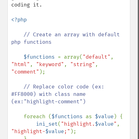
coding it.

<?php

// Create an array with default 
php functions

$functions 
= array(
"default"
, 
"html"
, 
"keyword"
, 
"string"
, 
"comment"
);

// Replace color code (ex: 
#FF8000) with class name 
(ex:"highlight-comment")

foreach (
$functions 
as 
$value
) {

ini_set
(
"highlight.
$value
"
, 
"highlight-
$value
;"
);

    }
