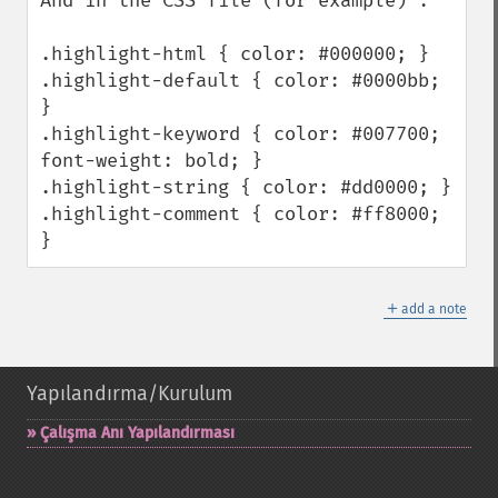
And in the CSS file (for example) :

.highlight-html { color: #000000; }

.highlight-default { color: #0000bb; 
}

.highlight-keyword { color: #007700; 
font-weight: bold; }

.highlight-string { color: #dd0000; }

.highlight-comment { color: #ff8000; 
}
＋
add a note
Yapılandırma/Kurulum
Çalışma Anı Yapılandırması