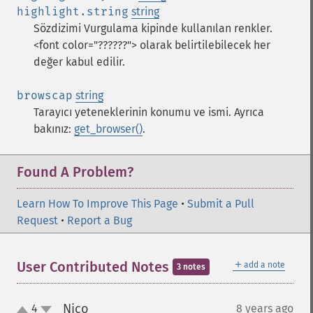
highlight.string
string
Sözdizimi Vurgulama kipinde kullanılan renkler.
<font color="??????"> olarak belirtilebilecek her
değer kabul edilir.
browscap
string
Tarayıcı yeteneklerinin konumu ve ismi. Ayrıca
bakınız:
get_browser()
.
Found A Problem?
Learn How To Improve This Page
•
Submit a Pull
Request
•
Report a Bug
＋
User Contributed Notes
add a note
3 notes
Nico
4
8 years ago
¶