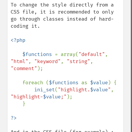
To change the style directly from a 
CSS file, it is recommended to only 
go through classes instead of hard-
coding it.

<?php

    $functions 
= array(
"default"
, 
"html"
, 
"keyword"
, 
"string"
, 
"comment"
);

    foreach (
$functions 
as 
$value
) {

ini_set
(
"highlight.
$value
"
, 
"highlight-
$value
;"
);

    }
