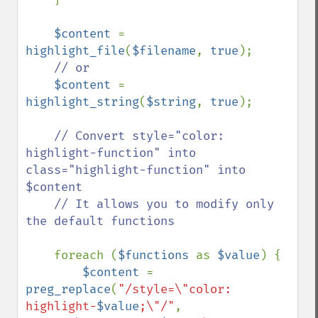
$content 
= 
highlight_file
(
$filename
, 
true
);

// or

$content 
= 
highlight_string
(
$string
, 
true
);

// Convert style="color: 
highlight-function" into 
class="highlight-function" into 
$content

    // It allows you to modify only 
the default functions

foreach (
$functions 
as 
$value
) {

$content 
= 
preg_replace
(
"/style=\"color: 
highlight-
$value
;\"/"
, 