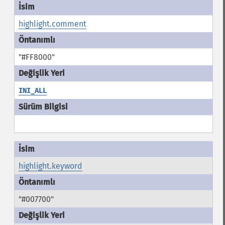
highlight.comment
"#FF8000"
INI_ALL
highlight.keyword
"#007700"