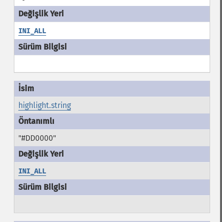
INI_ALL
highlight.string
"#DD0000"
INI_ALL