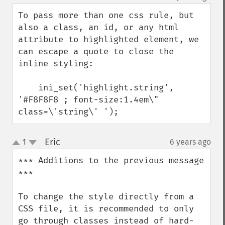
up
down
To pass more than one css rule, but 
also a class, an id, or any html 
attribute to highlighted element, we 
can escape a quote to close the 
inline styling:

    ini_set('highlight.string', 
'#F8F8F8 ; font-size:1.4em\" 
class=\'string\' ');
Eric
1
6 years ago
¶
up
down
*** Additions to the previous message 
***

To change the style directly from a 
CSS file, it is recommended to only 
go through classes instead of hard-