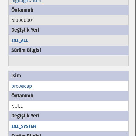
highlight.html
"#000000"
INI_ALL
browscap
NULL
INI_SYSTEM