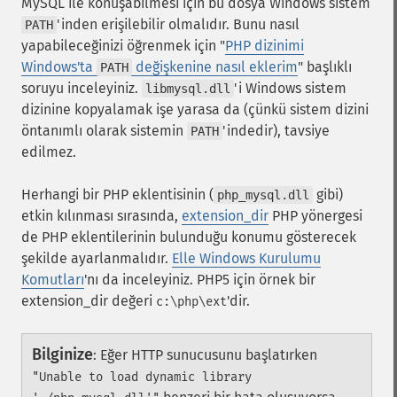
MySQL ile konuşabilmesi için bu dosya Windows sistem
'inden erişilebilir olmalıdır. Bunu nasıl
PATH
yapabileceğinizi öğrenmek için "
PHP dizinimi
Windows'ta
değişkenine nasıl eklerim
" başlıklı
PATH
soruyu inceleyiniz.
'i Windows sistem
libmysql.dll
dizinine kopyalamak işe yarasa da (çünkü sistem dizini
öntanımlı olarak sistemin
'indedir), tavsiye
PATH
edilmez.
Herhangi bir PHP eklentisinin (
gibi)
php_mysql.dll
etkin kılınması sırasında,
extension_dir
PHP yönergesi
de PHP eklentilerinin bulunduğu konumu gösterecek
şekilde ayarlanmalıdır.
Elle Windows Kurulumu
Komutları
'nı da inceleyiniz. PHP5 için örnek bir
extension_dir değeri
'dir.
c:\php\ext
Bilginize
:
Eğer HTTP sunucusunu başlatırken
"Unable to load dynamic library