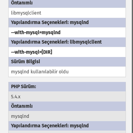
libmysqlclient
--with-mysql=mysqlnd
--with-mysql=[DIR]
mysqlnd kullanılabilir oldu
5.4.x
mysqlnd