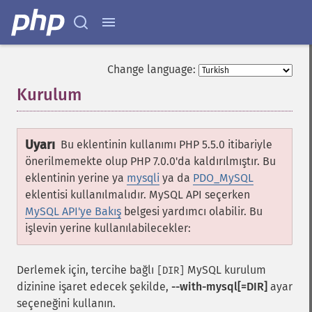
Change language:
Kurulum
¶
Uyarı
Bu eklentinin kullanımı PHP 5.5.0 itibariyle
önerilmemekte olup PHP 7.0.0'da kaldırılmıştır. Bu
eklentinin yerine ya
mysqli
ya da
PDO_MySQL
eklentisi kullanılmalıdır. MySQL API seçerken
MySQL API'ye Bakış
belgesi yardımcı olabilir. Bu
işlevin yerine kullanılabilecekler:
Derlemek için, tercihe bağlı
MySQL kurulum
[DIR]
dizinine işaret edecek şekilde,
--with-mysql[=DIR]
ayar
seçeneğini kullanın.