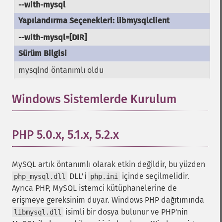
--with-mysql
--with-mysql=[DIR]
mysqlnd öntanımlı oldu
Windows Sistemlerde Kurulum
¶
PHP 5.0.x, 5.1.x, 5.2.x
¶
MySQL artık öntanımlı olarak etkin değildir, bu yüzden
DLL'i
içinde seçilmelidir.
php_mysql.dll
php.ini
Ayrıca PHP, MySQL istemci kütüphanelerine de
erişmeye gereksinim duyar. Windows PHP dağıtımında
isimli bir dosya bulunur ve PHP'nin
libmysql.dll