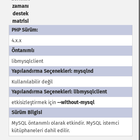
zamanı
destek
matrisi
4.x.x
libmysqlclient
Kullanılabilir değil
etkisizleştirmek için
--without-mysql
MySQL öntanımlı olarak etkindir. MySQL istemci
kütüphaneleri dahil edilir.