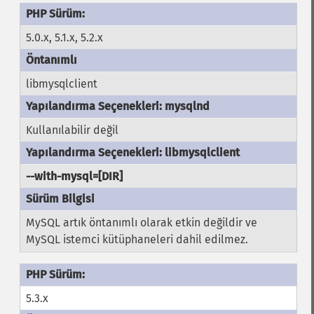
5.0.x, 5.1.x, 5.2.x
libmysqlclient
Kullanılabilir değil
--with-mysql=[DIR]
MySQL artık öntanımlı olarak etkin değildir ve
MySQL istemci kütüphaneleri dahil edilmez.
5.3.x