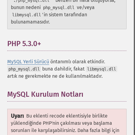
benzeri bir hata oluşuyorsa,
'./php_mysql.dll'"
bunun nedeni
ve/veya
php_mysql.dll
'in sistem tarafından
libmysql.dll
bulunamamasıdır.
PHP 5.3.0+
¶
MySQL Yerli Sürücü
öntanımlı olarak etkindir.
buna dahildir, fakat
php_mysql.dll
libmysql.dll
artık ne gerekmekte ne de kullanılmaktadır.
MySQL Kurulum Notları
¶
Uyarı
Bu eklenti recode eklentisiyle birlikte
yüklendiğinde PHP'nin çakılması veya başlama
sorunları ile karşılaşabilirsiniz. Daha fazla bilgi için