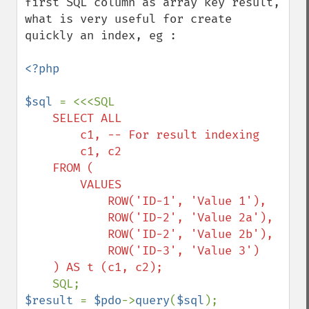
first SQL column as array key result, 
what is very useful for create 
quickly an index, eg :

<?php

$sql 
    SELECT ALL

        c1, -- For result indexing

        c1, c2

    FROM (

        VALUES

            ROW('ID-1', 'Value 1'),

            ROW('ID-2', 'Value 2a'),

            ROW('ID-2', 'Value 2b'),

            ROW('ID-3', 'Value 3')

$result 
= 
$pdo
->
query
(
$sql