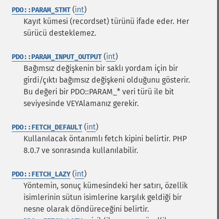
(
int
)
PDO::PARAM_STMT
Kayıt kümesi (recordset) türünü ifade eder. Her
sürücü desteklemez.
(
int
)
PDO::PARAM_INPUT_OUTPUT
Bağımsız değişkenin bir saklı yordam için bir
girdi/çıktı bağımsız değişkeni olduğunu gösterir.
Bu değeri bir PDO::PARAM_* veri türü ile bit
seviyesinde VEYAlamanız gerekir.
(
int
)
PDO::FETCH_DEFAULT
Kullanılacak öntanımlı fetch kipini belirtir. PHP
8.0.7 ve sonrasında kullanılabilir.
(
int
)
PDO::FETCH_LAZY
Yöntemin, sonuç kümesindeki her satırı, özellik
isimlerinin sütun isimlerine karşılık geldiği bir
nesne olarak döndüreceğini belirtir.