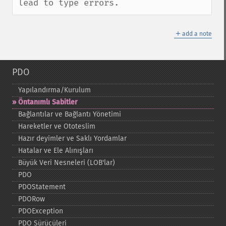
lead to type errors.
＋
add a note
PDO
Yapılandırma/Kurulum
Öntanımlı Sabitler
Bağlantılar ve Bağlantı Yönetimi
Hareketler ve Ototeslim
Hazır deyimler ve Saklı Yordamlar
Hatalar ve Ele Alınışları
Büyük Veri Nesneleri (LOB'lar)
PDO
PDOStatement
PDORow
PDOException
PDO Sürücüleri