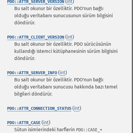
(
int
)
PDO::ATTR_SERVER_VERSION
Bu salt okunur bir özelliktir. PDO'nun bağlı
olduğu veritabanı sunucusunun sürüm bilgisini
döndürür.
(
int
)
PDO::ATTR_CLIENT_VERSION
Bu salt okunur bir özelliktir. PDO sürücüsünün
kullandığı istemci kütüphanesinin sürüm bilgisini
döndürür.
(
int
)
PDO::ATTR_SERVER_INFO
Bu salt okunur bir özelliktir. PDO'nun bağlı
olduğu veritabanı sunucusu hakkında bazı temel
bilgileri döndürür.
(
int
)
PDO::ATTR_CONNECTION_STATUS
(
int
)
PDO::ATTR_CASE
Sütun isimlerindeki harflerin
PDO::CASE_*