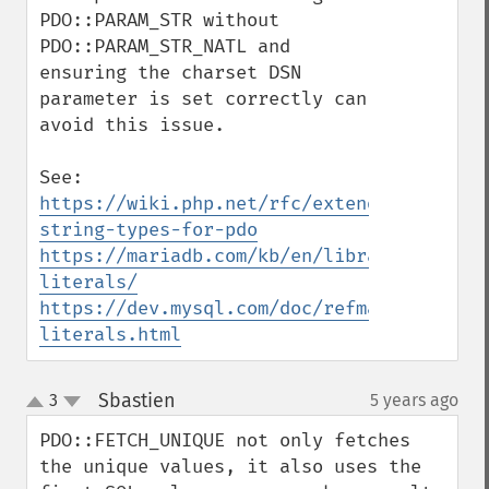
PDO::PARAM_STR without 
PDO::PARAM_STR_NATL and 
ensuring the charset DSN 
parameter is set correctly can 
avoid this issue.

https://wiki.php.net/rfc/extended-
string-types-for-pdo
https://mariadb.com/kb/en/library/string-
literals/
https://dev.mysql.com/doc/refman/8.0/en/s
literals.html
Sbastien
3
5 years ago
¶
up
down
PDO::FETCH_UNIQUE not only fetches 
the unique values, it also uses the 