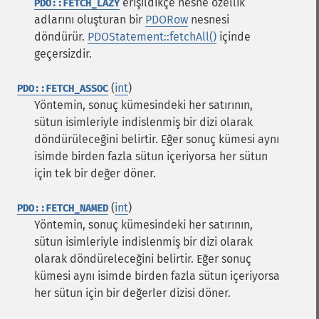
erişildikçe nesne özellik
PDO::FETCH_LAZY
adlarını oluşturan bir
PDORow
nesnesi
döndürür.
PDOStatement::fetchAll()
içinde
geçersizdir.
(
int
)
PDO::FETCH_ASSOC
Yöntemin, sonuç kümesindeki her satırının,
sütun isimleriyle indislenmiş bir dizi olarak
döndürüleceğini belirtir. Eğer sonuç kümesi aynı
isimde birden fazla sütun içeriyorsa her sütun
için tek bir değer döner.
(
int
)
PDO::FETCH_NAMED
Yöntemin, sonuç kümesindeki her satırının,
sütun isimleriyle indislenmiş bir dizi olarak
olarak döndüreleceğini belirtir. Eğer sonuç
kümesi aynı isimde birden fazla sütun içeriyorsa
her sütun için bir değerler dizisi döner.