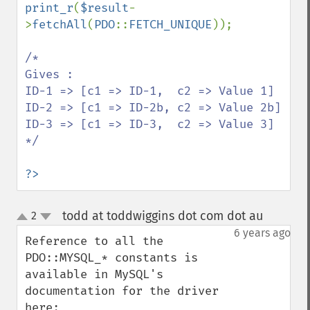
print_r
(
$result
-
>
fetchAll
(
PDO
::
FETCH_UNIQUE
));

/*

Gives :

ID-1 => [c1 => ID-1,  c2 => Value 1]

ID-2 => [c1 => ID-2b, c2 => Value 2b]

ID-3 => [c1 => ID-3,  c2 => Value 3]

*/

?>
todd at toddwiggins dot com dot au
2
¶
up
down
6 years ago
Reference to all the 
PDO::MYSQL_* constants is 
available in MySQL's 
documentation for the driver 
here: 