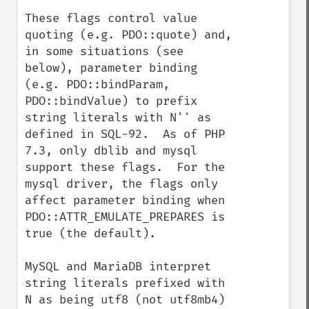
These flags control value 
quoting (e.g. PDO::quote) and, 
in some situations (see 
below), parameter binding  
(e.g. PDO::bindParam, 
PDO::bindValue) to prefix 
string literals with N'' as 
defined in SQL-92.  As of PHP 
7.3, only dblib and mysql 
support these flags.  For the 
mysql driver, the flags only 
affect parameter binding when 
PDO::ATTR_EMULATE_PREPARES is 
true (the default).

MySQL and MariaDB interpret 
string literals prefixed with 
N as being utf8 (not utf8mb4) 