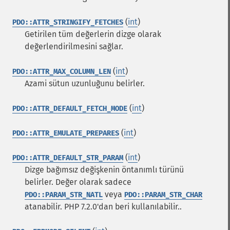
(
int
)
PDO::ATTR_STRINGIFY_FETCHES
Getirilen tüm değerlerin dizge olarak
değerlendirilmesini sağlar.
(
int
)
PDO::ATTR_MAX_COLUMN_LEN
Azami sütun uzunluğunu belirler.
(
int
)
PDO::ATTR_DEFAULT_FETCH_MODE
(
int
)
PDO::ATTR_EMULATE_PREPARES
(
int
)
PDO::ATTR_DEFAULT_STR_PARAM
Dizge bağımsız değişkenin öntanımlı türünü
belirler. Değer olarak sadece
veya
PDO::PARAM_STR_NATL
PDO::PARAM_STR_CHAR
atanabilir.
PHP 7.2.0'dan beri kullanılabilir..