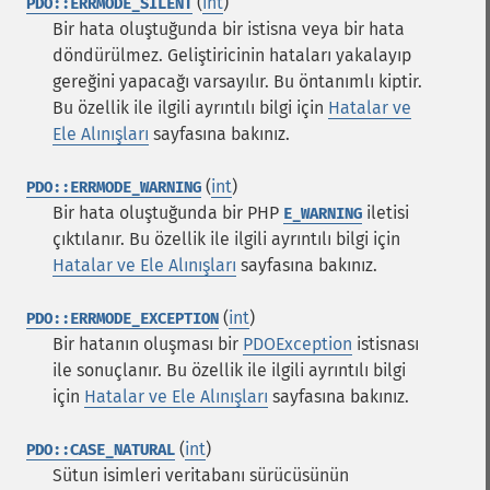
(
int
)
PDO::ERRMODE_SILENT
Bir hata oluştuğunda bir istisna veya bir hata
döndürülmez. Geliştiricinin hataları yakalayıp
gereğini yapacağı varsayılır. Bu öntanımlı kiptir.
Bu özellik ile ilgili ayrıntılı bilgi için
Hatalar ve
Ele Alınışları
sayfasına bakınız.
(
int
)
PDO::ERRMODE_WARNING
Bir hata oluştuğunda bir PHP
iletisi
E_WARNING
çıktılanır. Bu özellik ile ilgili ayrıntılı bilgi için
Hatalar ve Ele Alınışları
sayfasına bakınız.
(
int
)
PDO::ERRMODE_EXCEPTION
Bir hatanın oluşması bir
PDOException
istisnası
ile sonuçlanır. Bu özellik ile ilgili ayrıntılı bilgi
için
Hatalar ve Ele Alınışları
sayfasına bakınız.
(
int
)
PDO::CASE_NATURAL
Sütun isimleri veritabanı sürücüsünün