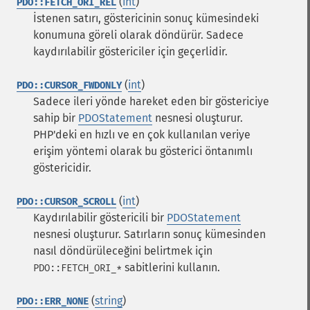
(
int
)
PDO::FETCH_ORI_REL
İstenen satırı, göstericinin sonuç kümesindeki
konumuna göreli olarak döndürür. Sadece
kaydırılabilir göstericiler için geçerlidir.
(
int
)
PDO::CURSOR_FWDONLY
Sadece ileri yönde hareket eden bir göstericiye
sahip bir
PDOStatement
nesnesi oluşturur.
PHP'deki en hızlı ve en çok kullanılan veriye
erişim yöntemi olarak bu gösterici öntanımlı
göstericidir.
(
int
)
PDO::CURSOR_SCROLL
Kaydırılabilir göstericili bir
PDOStatement
nesnesi oluşturur. Satırların sonuç kümesinden
nasıl döndürüleceğini belirtmek için
sabitlerini kullanın.
PDO::FETCH_ORI_*
(
string
)
PDO::ERR_NONE