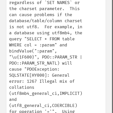
regardless of `SET NAMES` or 
the charset parameter.  This 
can cause problems if the 
database/table/column charset 
is not utf8.  For example, in 
a database using utf8mb4, the 
query "SELECT * FROM table 
WHERE col = :param" and 
bindValue(":param", 
"\u{1F600}", PDO::PARAM_STR | 
PDO::PARAM_STR_NATL) will 
cause "PDOException: 
SQLSTATE[HY000]: General 
error: 1267 Illegal mix of 
collations 
(utf8mb4_general_ci,IMPLICIT) 
and 
(utf8_general_ci,COERCIBLE) 
for operation '='".  Using 