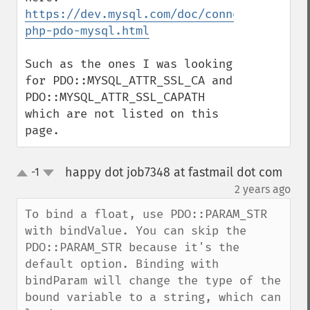
https://dev.mysql.com/doc/connectors/en/a
php-pdo-mysql.html
Such as the ones I was looking 
for PDO::MYSQL_ATTR_SSL_CA and 
PDO::MYSQL_ATTR_SSL_CAPATH 
which are not listed on this 
page.
happy dot job7348 at fastmail dot com
-1
up
down
¶
2 years ago
To bind a float, use PDO::PARAM_STR 
with bindValue. You can skip the 
PDO::PARAM_STR because it's the 
default option. Binding with 
bindParam will change the type of the 
bound variable to a string, which can 