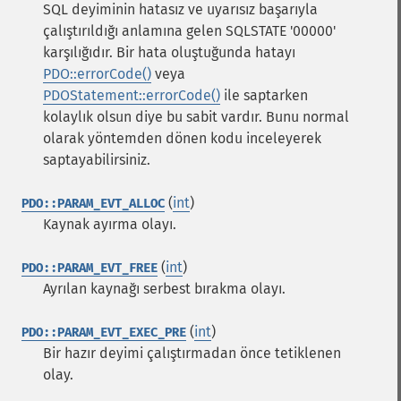
SQL deyiminin hatasız ve uyarısız başarıyla
çalıştırıldığı anlamına gelen SQLSTATE '00000'
karşılığıdır. Bir hata oluştuğunda hatayı
PDO::errorCode()
veya
PDOStatement::errorCode()
ile saptarken
kolaylık olsun diye bu sabit vardır. Bunu normal
olarak yöntemden dönen kodu inceleyerek
saptayabilirsiniz.
(
int
)
PDO::PARAM_EVT_ALLOC
Kaynak ayırma olayı.
(
int
)
PDO::PARAM_EVT_FREE
Ayrılan kaynağı serbest bırakma olayı.
(
int
)
PDO::PARAM_EVT_EXEC_PRE
Bir hazır deyimi çalıştırmadan önce tetiklenen
olay.