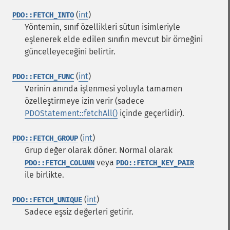
(
int
)
PDO::FETCH_INTO
Yöntemin, sınıf özellikleri sütun isimleriyle
eşlenerek elde edilen sınıfın mevcut bir örneğini
güncelleyeceğini belirtir.
(
int
)
PDO::FETCH_FUNC
Verinin anında işlenmesi yoluyla tamamen
özelleştirmeye izin verir (sadece
PDOStatement::fetchAll()
içinde geçerlidir).
(
int
)
PDO::FETCH_GROUP
Grup değer olarak döner. Normal olarak
veya
PDO::FETCH_COLUMN
PDO::FETCH_KEY_PAIR
ile birlikte.
(
int
)
PDO::FETCH_UNIQUE
Sadece eşsiz değerleri getirir.