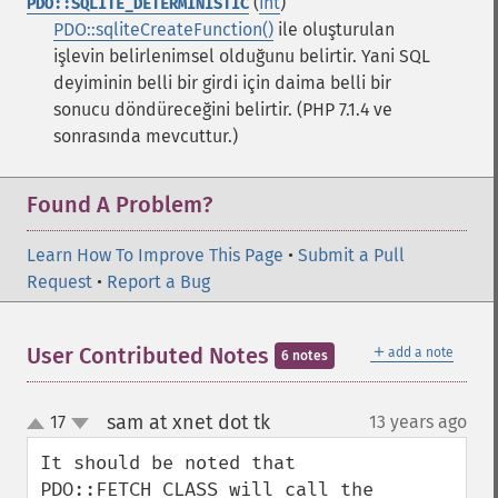
(
int
)
PDO::SQLITE_DETERMINISTIC
PDO::sqliteCreateFunction()
ile oluşturulan
işlevin belirlenimsel olduğunu belirtir. Yani SQL
deyiminin belli bir girdi için daima belli bir
sonucu döndüreceğini belirtir. (PHP 7.1.4 ve
sonrasında mevcuttur.)
Found A Problem?
Learn How To Improve This Page
•
Submit a Pull
Request
•
Report a Bug
＋
User Contributed Notes
add a note
6 notes
sam at xnet dot tk
17
13 years ago
¶
up
down
It should be noted that 
PDO::FETCH_CLASS will call the 