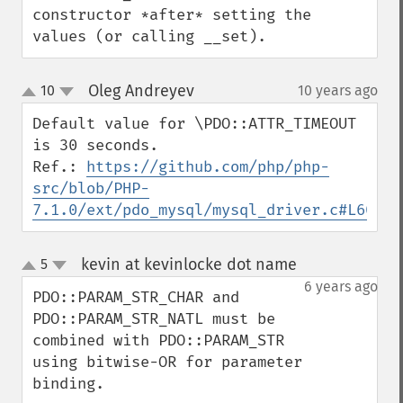
constructor *after* setting the 
values (or calling __set).
Oleg Andreyev
10
10 years ago
¶
up
down
Default value for \PDO::ATTR_TIMEOUT 
is 30 seconds.

Ref.: 
https://github.com/php/php-
src/blob/PHP-
7.1.0/ext/pdo_mysql/mysql_driver.c#L600
kevin at kevinlocke dot name
5
¶
up
down
6 years ago
PDO::PARAM_STR_CHAR and 
PDO::PARAM_STR_NATL must be 
combined with PDO::PARAM_STR 
using bitwise-OR for parameter 
binding.
