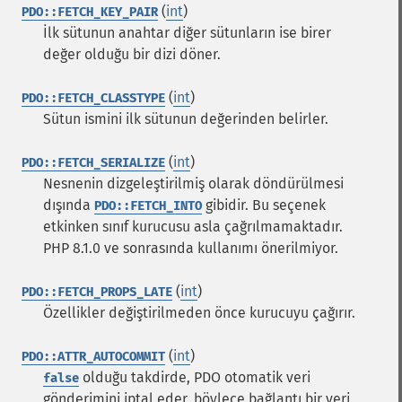
(
int
)
PDO::FETCH_KEY_PAIR
İlk sütunun anahtar diğer sütunların ise birer
değer olduğu bir dizi döner.
(
int
)
PDO::FETCH_CLASSTYPE
Sütun ismini ilk sütunun değerinden belirler.
(
int
)
PDO::FETCH_SERIALIZE
Nesnenin dizgeleştirilmiş olarak döndürülmesi
dışında
gibidir. Bu seçenek
PDO::FETCH_INTO
etkinken sınıf kurucusu asla çağrılmamaktadır.
PHP 8.1.0 ve sonrasında kullanımı önerilmiyor.
(
int
)
PDO::FETCH_PROPS_LATE
Özellikler değiştirilmeden önce kurucuyu çağırır.
(
int
)
PDO::ATTR_AUTOCOMMIT
olduğu takdirde, PDO otomatik veri
false
gönderimini iptal eder, böylece bağlantı bir veri