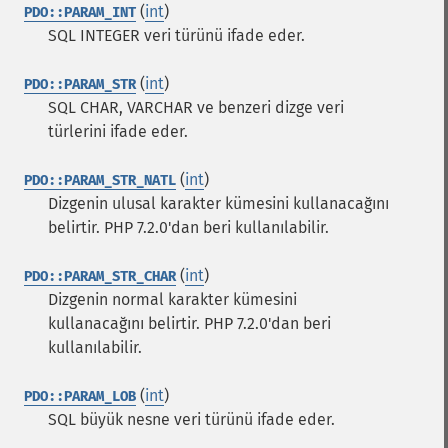
(
int
)
PDO::PARAM_INT
SQL INTEGER veri türünü ifade eder.
(
int
)
PDO::PARAM_STR
SQL CHAR, VARCHAR ve benzeri dizge veri
türlerini ifade eder.
(
int
)
PDO::PARAM_STR_NATL
Dizgenin ulusal karakter kümesini kullanacağını
belirtir.
PHP 7.2.0'dan beri kullanılabilir.
(
int
)
PDO::PARAM_STR_CHAR
Dizgenin normal karakter kümesini
kullanacağını belirtir.
PHP 7.2.0'dan beri
kullanılabilir.
(
int
)
PDO::PARAM_LOB
SQL büyük nesne veri türünü ifade eder.