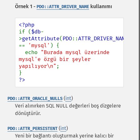
Örnek 1 -
kullanımı
PDO::ATTR_DRIVER_NAME
if (
$db
-
>
getAttribute
(
PDO
::
ATTR_DRIVER_NAME
) 
== 
'mysql'
) {

  echo 
"Burada mysql üzerinde 
mysql'e özgü bir şeyler 
yapılıyor\n"
;

?>
(
int
)
PDO::ATTR_ORACLE_NULLS
Veri alınırken SQL NULL değerleri boş dizgelere
dönüştürür.
(
int
)
PDO::ATTR_PERSISTENT
Yeni bir bağlantı oluşturmak yerine kalıcı bir