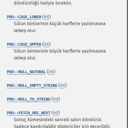
döndürdüğü haliyle bırakılır.
(
int
)
PDO::CASE_LOWER
Sütun isimlerinin küçük harflerle yazılmasına
sebep olur.
(
int
)
PDO::CASE_UPPER
Sütun isimlerinin büyük harflerle yazılmasına
sebep olur.
(
int
)
PDO::NULL_NATURAL
(
int
)
PDO::NULL_EMPTY_STRING
(
int
)
PDO::NULL_TO_STRING
(
int
)
PDO::FETCH_ORI_NEXT
Sonuç kümesindeki sonraki satırı döndürür.
Sadece kaydırılabilir göstericiler için geçerlidir.