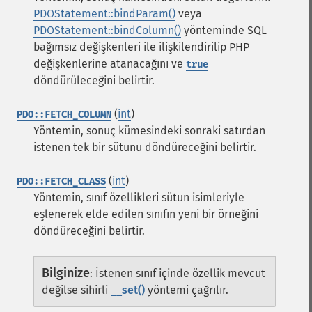
PDOStatement::bindParam()
veya
PDOStatement::bindColumn()
yönteminde SQL
bağımsız değişkenleri ile ilişkilendirilip PHP
değişkenlerine atanacağını ve
true
döndürüleceğini belirtir.
(
int
)
PDO::FETCH_COLUMN
Yöntemin, sonuç kümesindeki sonraki satırdan
istenen tek bir sütunu döndüreceğini belirtir.
(
int
)
PDO::FETCH_CLASS
Yöntemin, sınıf özellikleri sütun isimleriyle
eşlenerek elde edilen sınıfın yeni bir örneğini
döndüreceğini belirtir.
Bilginize
:
İstenen sınıf içinde özellik mevcut
değilse sihirli
__set()
yöntemi çağrılır.