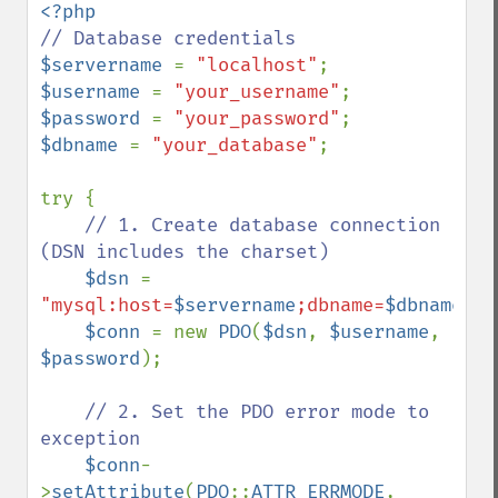
$servername 
= 
"localhost"
$username 
= 
"your_username"
$password 
= 
"your_password"
$dbname 
= 
"your_database"
;

try {

// 1. Create database connection 
(DSN includes the charset)

$dsn 
= 
"mysql:host=
$servername
;dbname=
$dbname
;ch
$conn 
= new 
PDO
(
$dsn
, 
$username
, 
$password
);

// 2. Set the PDO error mode to 
exception

$conn
-
>
setAttribute
(
PDO
::
ATTR_ERRMODE
, 