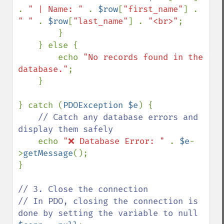
. 
" | Name: " 
. 
$row
[
"first_name"
] . 
" " 
. 
$row
[
"last_name"
] . 
"<br>"
;

        }

    } else {

        echo 
"No records found in the 
database."
;

    }

} catch (
PDOException $e
) {

// Catch any database errors and 
display them safely

echo 
"❌ Database Error: " 
. 
$e
-
>
getMessage
();

}

// 3. Close the connection

// In PDO, closing the connection is 