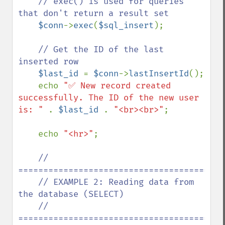
// exec() is used for queries 
that don't return a result set

$conn
->
exec
(
$sql_insert
);

// Get the ID of the last 
inserted row

$last_id 
= 
$conn
->
lastInsertId
();

    echo 
"✅ New record created 
successfully. The ID of the new user 
is: " 
. 
$last_id 
. 
"<br><br>"
;

    echo 
"<hr>"
;

// 
==========================================
    // EXAMPLE 2: Reading data from 
the database (SELECT)

    // 
==========================================