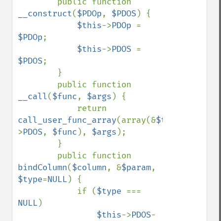
        public function 
__construct
(
$PDOp
, 
$PDOS
) {

$this
->
PDOp 
= 
$PDOp
;

$this
->
PDOS 
= 
$PDOS
;

        }

        public function 
__call
(
$func
, 
$args
) {

            return 
call_user_func_array
(array(&
$this
-
>
PDOS
, 
$func
), 
$args
);

        }

        public function 
bindColumn
(
$column
, &
$param
, 
$type
=
NULL
) {

            if (
$type 
=== 
NULL
)

$this
->
PDOS
-