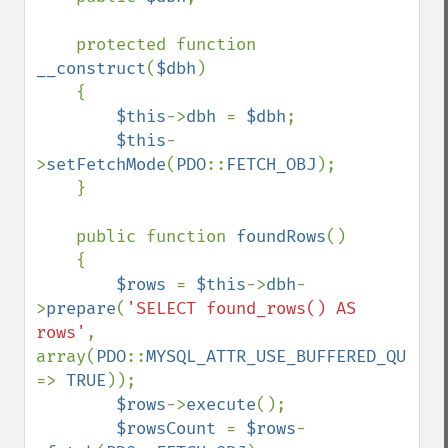
    protected function 
__construct
(
$dbh
)

    {

$this
->
dbh 
= 
$dbh
;

$this
-
>
setFetchMode
(
PDO
::
FETCH_OBJ
);

    }

    public function 
foundRows
()

    {

$rows 
= 
$this
->
dbh
-
>
prepare
(
'SELECT found_rows() AS 
rows'
, 
array(
PDO
::
MYSQL_ATTR_USE_BUFFERED_QUERY 
=> 
TRUE
));

$rows
->
execute
();

$rowsCount 
= 
$rows
-