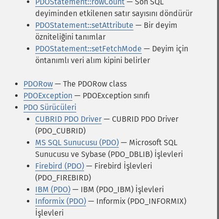
PDOStatement::rowCount
— Son SQL
deyiminden etkilenen satır sayısını döndürür
PDOStatement::setAttribute
— Bir deyim
özniteliğini tanımlar
PDOStatement::setFetchMode
— Deyim için
öntanımlı veri alım kipini belirler
PDORow
— The PDORow class
PDOException
— PDOException sınıfı
PDO Sürücüleri
CUBRID PDO Driver
— CUBRID PDO Driver
(PDO_CUBRID)
MS SQL Sunucusu (PDO)
— Microsoft SQL
Sunucusu ve Sybase (PDO_DBLIB) İşlevleri
Firebird (PDO)
— Firebird İşlevleri
(PDO_FIREBIRD)
IBM (PDO)
— IBM (PDO_IBM) İşlevleri
Informix (PDO)
— Informix (PDO_INFORMIX)
İşlevleri