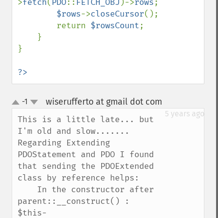
>
fetch
(
PDO
::
FETCH_OBJ
)->
rows
;

$rows
->
closeCursor
();

        return 
$rowsCount
;

    }

}

?>
wiserufferto at gmail dot com
-1
¶
up
down
5 years ago
This is a little late... but 
I'm old and slow.......

Regarding Extending 
PDOStatement and PDO I found 
that sending the PDOExtended 
class by reference helps:

    In the constructor after 
parent::__construct() :

$this-