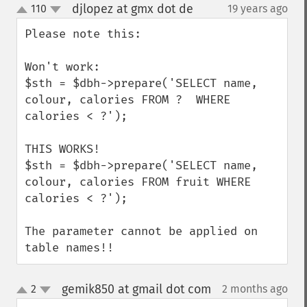
djlopez at gmx dot de
110
19 years ago
¶
up
down
Please note this:

Won't work:

$sth = $dbh->prepare('SELECT name, 
colour, calories FROM ?  WHERE 
calories < ?');

THIS WORKS!

$sth = $dbh->prepare('SELECT name, 
colour, calories FROM fruit WHERE 
calories < ?');

The parameter cannot be applied on 
table names!!
gemik850 at gmail dot com
2
2 months ago
¶
up
down