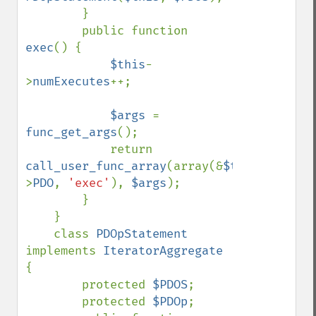
        }

        public function 
exec
() {

$this
-
>
numExecutes
++;

$args 
= 
func_get_args
();

            return 
call_user_func_array
(array(&
$this
-
>
PDO
, 
'exec'
), 
$args
);

        }

    }

    class 
PDOpStatement 
implements 
IteratorAggregate 
{

        protected 
$PDOS
;

        protected 
$PDOp
;
