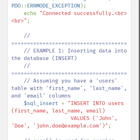
PDO
::
ERRMODE_EXCEPTION
);

    echo 
"Connected successfully.<br>
<br>"
;

// 
==========================================
    // EXAMPLE 1: Inserting data into 
the database (INSERT)

    // 
==========================================
    // Assuming you have a 'users' 
table with 'first_name', 'last_name', 
and 'email' columns

$sql_insert 
= 
"INSERT INTO users 
(first_name, last_name, email) 

                   VALUES ('John', 
'Doe', 'john.doe@example.com')"
;
