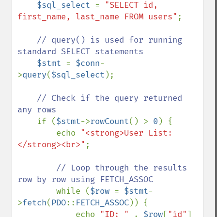
$sql_select 
= 
"SELECT id, 
first_name, last_name FROM users"
;

// query() is used for running 
standard SELECT statements

$stmt 
= 
$conn
-
>
query
(
$sql_select
);

// Check if the query returned 
any rows

if (
$stmt
->
rowCount
() > 
0
) {

        echo 
"<strong>User List:
</strong><br>"
;

// Loop through the results 
row by row using FETCH_ASSOC

while (
$row 
= 
$stmt
-
>
fetch
(
PDO
::
FETCH_ASSOC
)) {

            echo 
"ID: " 
. 
$row
[
"id"
] 