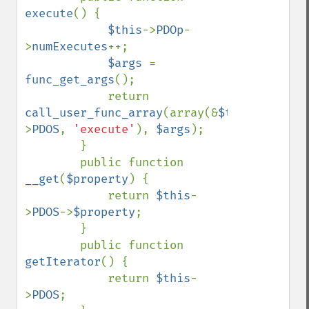
execute
() {

$this
->
PDOp
-
>
numExecutes
++;

$args 
= 
func_get_args
();

            return 
call_user_func_array
(array(&
$this
-
>
PDOS
, 
'execute'
), 
$args
);

        }

        public function 
__get
(
$property
) {

            return 
$this
-
>
PDOS
->
$property
;

        }

        public function 
getIterator
() {

            return 
$this
-
>
PDOS
;
