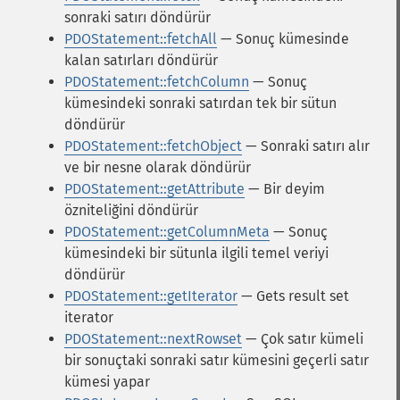
sonraki satırı döndürür
PDOStatement::fetchAll
— Sonuç kümesinde
kalan satırları döndürür
PDOStatement::fetchColumn
— Sonuç
kümesindeki sonraki satırdan tek bir sütun
döndürür
PDOStatement::fetchObject
— Sonraki satırı alır
ve bir nesne olarak döndürür
PDOStatement::getAttribute
— Bir deyim
özniteliğini döndürür
PDOStatement::getColumnMeta
— Sonuç
kümesindeki bir sütunla ilgili temel veriyi
döndürür
PDOStatement::getIterator
— Gets result set
iterator
PDOStatement::nextRowset
— Çok satır kümeli
bir sonuçtaki sonraki satır kümesini geçerli satır
kümesi yapar