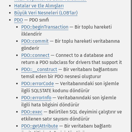
Hatalar ve Ele Alınışları
Büyük Veri Nesneleri (LOB'lar)
PDO
— PDO sınıfı
PDO::beginTransaction
— Bir toplu hareketi
ilklendirir
PDO::commit
— Bir toplu hareketi veritabanına
gönderir
PDO::connect
— Connect to a database and
return a PDO subclass for drivers that support it
PDO::__construct
— Bir veritabanı bağlantısını
temsil eden bir PDO nesnesi oluşturur
PDO::errorCode
— Veritabanındaki son işlemle
ilgili SQLSTATE kodunu döndürür
PDO::errorInfo
— Veritabanındaki son işlemle
ilgili hata bilgisini döndürür
PDO::exec
— Belirtilen SQL deyimini çalıştırır ve
etkilenen satır sayısını döndürür
PDO::getAttribute
— Bir veritabanı bağlantı