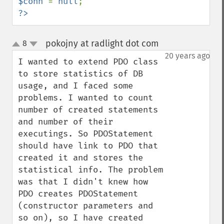
$conn 
= 
null
?>
pokojny at radlight dot com
8
¶
up
down
20 years ago
I wanted to extend PDO class 
to store statistics of DB 
usage, and I faced some 
problems. I wanted to count 
number of created statements 
and number of their 
executings. So PDOStatement 
should have link to PDO that 
created it and stores the 
statistical info. The problem 
was that I didn't knew how 
PDO creates PDOStatement 
(constructor parameters and 
so on), so I have created 