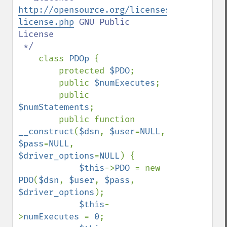
http://opensource.org/licenses/gpl-
license.php
 GNU Public 
License

 */

class 
PDOp 
{

        protected 
$PDO
;

        public 
$numExecutes
;

        public 
$numStatements
;

        public function 
__construct
(
$dsn
, 
$user
=
NULL
, 
$pass
=
NULL
, 
$driver_options
=
NULL
) {

$this
->
PDO 
= new 
PDO
(
$dsn
, 
$user
, 
$pass
, 
$driver_options
);

$this
-
>
numExecutes 
= 
0
;
