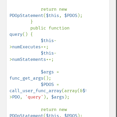
            return new 
PDOpStatement
(
$this
, 
$PDOS
);

        }

        public function 
query
() {

$this
-
>
numExecutes
++;

$this
-
>
numStatements
++;

$args 
= 
func_get_args
();

$PDOS 
= 
call_user_func_array
(array(&
$this
-
>
PDO
, 
'query'
), 
$args
);

            return new 
PDOpStatement
(
$this
, 
$PDOS
);
