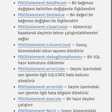
PDOStatement::bindParam
— Bir bağımsız
değişkeni belirtilen değişkenle ilişkilendirir
PDOStatement::bindValue
— Bir değeri bir
bağımsız değişken ile ilişkilendirir
PDOStatement::closeCursor
— Göstericiyi
kapatarak deyimin tekrar çalıştırılabilmesini
sağlar
PDOStatement::columnCount
— Sonuç
kümesindeki sütun sayısını döndürür
PDOStatement::debugDumpParams
— Bir SQL
hazır komutunu dökümler
PDOStatement::errorCode
— Deyim üzerindeki
son işlemle ilgili SQLSTATE hata kodunu
döndürür
PDOStatement::errorInfo
— Deyim üzerindeki
son işlemle ilgili hata bilgisini döndürür
PDOStatement::execute
— Bir hazır deyimi
çalıştırır
PDOStatement::fetch
— Sonuç kümesindeki