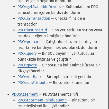
özniteliğinin değerini döndürür
PDO::getAvailableDrivers
— Kullanılabilen PDO
sürücülerini içeren bir dizi döndürür
PDO::inTransaction
— Checks if inside a
transaction
PDO::lastInsertId
— Son yerleştirilen satırın veya
sıradaki değerin kimliğini döndürür
PDO::prepare
— Çalıştırılmak üzere bir deyimi
hazırlar ve bir deyim nesnesi olarak döndürür
PDO::query
— Bir SQL deyimini yer tutucular
olmaksızın hazırlar ve çalıştırır
PDO::quote
— Bir sorguda kullanılmak üzere bir
dizgeyi önceler
PDO::rollBack
— Bir toplu hareketi geri alır
PDO::setAttribute
— Bir öznitelik tanımlar
PDOStatement
— PDOStatement sınıfı
PDOStatement::bindColumn
— Bir sütunu bir
PHP değişkeni ile ilişkilendirir