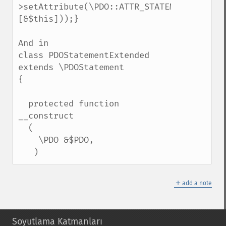
>setAttribute(\PDO::ATTR_STATEMENT_CLASS,
[&$this]));}

And in 

class PDOStatementExtended 
extends \PDOStatement

{

  protected function 
__construct

  (

    \PDO &$PDO,

   )
＋
add a note
Soyutlama Katmanları