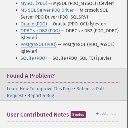
MySQL (PDO)
— MySQL (PDO_MYSQL) İşlevleri
MS SQL Server PDO Driver
— Microsoft SQL
Server PDO Driver (PDO_SQLSRV)
Oracle (PDO)
— Oracle (PDO_OCI) İşlevleri
ODBC ve DB2 (PDO)
— ODBC ve DB2 (PDO_ODBC)
İşlevleri
PostgreSQL (PDO)
— PostgreSQL (PDO_PGSQL)
İşlevleri
SQLite (PDO)
— SQLite (PDO_SQLITE) İşlevleri
Found A Problem?
Learn How To Improve This Page
•
Submit a Pull
Request
•
Report a Bug
＋
User Contributed Notes
add a note
5 notes