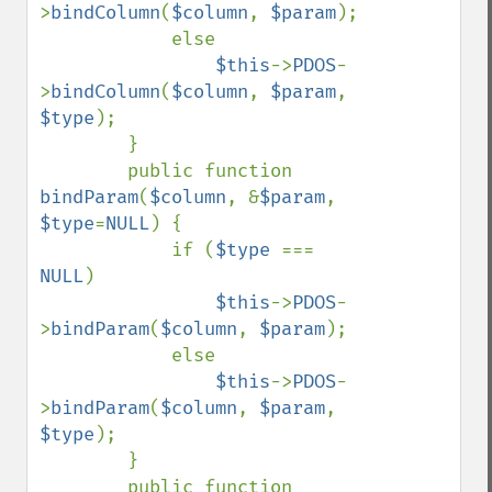
>
bindColumn
(
$column
, 
$param
);

            else

$this
->
PDOS
-
>
bindColumn
(
$column
, 
$param
, 
$type
);

        }

        public function 
bindParam
(
$column
, &
$param
, 
$type
=
NULL
) {

            if (
$type 
=== 
NULL
)

$this
->
PDOS
-
>
bindParam
(
$column
, 
$param
);

            else

$this
->
PDOS
-
>
bindParam
(
$column
, 
$param
, 
$type
);

        }

        public function 