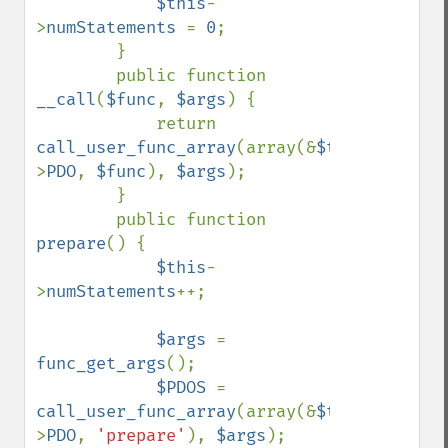
$this
-
>
numStatements 
= 
0
;

        }

        public function 
__call
(
$func
, 
$args
) {

            return 
call_user_func_array
(array(&
$this
-
>
PDO
, 
$func
), 
$args
);

        }

        public function 
prepare
() {

$this
-
>
numStatements
++;

$args 
= 
func_get_args
();

$PDOS 
= 
call_user_func_array
(array(&
$this
-
>
PDO
, 
'prepare'
), 
$args
);
