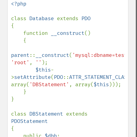
<?php

class 
Database 
extends 
{

    function 
__construct
()

    {

parent
::
__construct
(
'mysql:dbname=test;ho
'root'
, 
''
);

$this
-
>
setAttribute
(
PDO
::
ATTR_STATEMENT_CLASS
, 
array(
'DBStatement'
, array(
$this
)));

    }

}

class 
DBStatement 
extends 
{

    public 
$dbh
;
