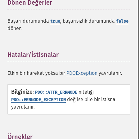
Dönen Değerler
¶
Başarı durumunda
, başarısızlık durumunda
true
false
döner.
Hatalar/İstisnalar
¶
Etkin bir hareket yoksa bir
PDOException
yavrulanır.
Bilginize
:
niteliği
PDO::ATTR_ERRMODE
değilse bile bir istisna
PDO::ERRMODE_EXCEPTION
yavrulanır.
Örnekler
¶