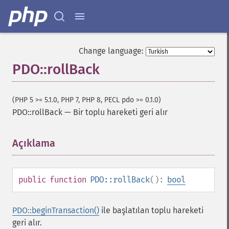
Change language:
PDO::rollBack
(PHP 5 >= 5.1.0, PHP 7, PHP 8, PECL pdo >= 0.1.0)
PDO::rollBack
—
Bir toplu hareketi geri alır
Açıklama
¶
public
function
PDO::rollBack
():
bool
PDO::beginTransaction()
ile başlatılan toplu hareketi
geri alır.