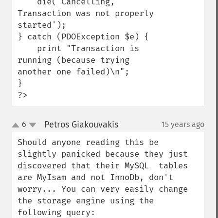
    die('Cancelling, 
Transaction was not properly 
started');

} catch (PDOException $e) {

    print "Transaction is 
running (because trying 
another one failed)\n";

}

?>
Petros Giakouvakis
6
15 years ago
¶
up
down
Should anyone reading this be 
slightly panicked because they just 
discovered that their MySQL  tables 
are MyIsam and not InnoDb, don't 
worry... You can very easily change 
the storage engine using the 
following query: 
