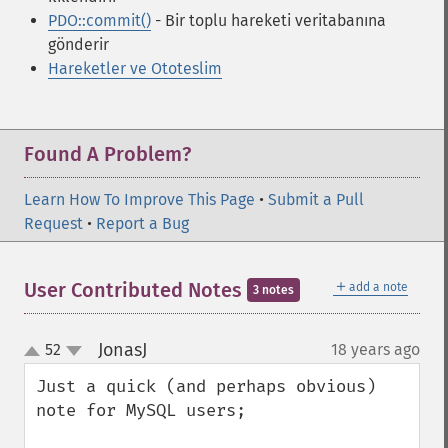
PDO::commit()
- Bir toplu hareketi veritabanına
gönderir
Hareketler ve Ototeslim
Found A Problem?
Learn How To Improve This Page
•
Submit a Pull
Request
•
Report a Bug
＋
User Contributed Notes
add a note
3 notes
JonasJ
52
18 years ago
¶
up
down
Just a quick (and perhaps obvious) 
note for MySQL users;
