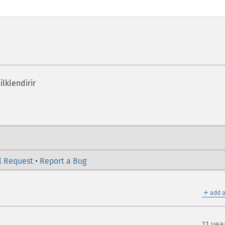
ilklendirir
l Request
•
Report a Bug
＋
add a
11 yea