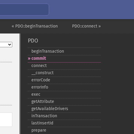
« PDO::beginTransaction
PDO::connect »
PDO
beginTransaction
commit
connect
_​_​construct
errorCode
errorInfo
exec
getAttribute
getAvailableDrivers
inTransaction
lastInsertId
prepare