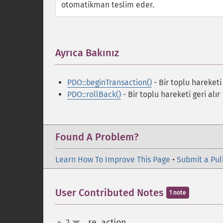
otomatikman teslim eder.
Ayrıca Bakınız
¶
PDO::beginTransaction()
- Bir toplu hareketi 
PDO::rollBack()
- Bir toplu hareketi geri alır
Found A Problem?
Learn How To Improve This Page
•
Submit a Pul
User Contributed Notes
1 note
re_action
2
¶