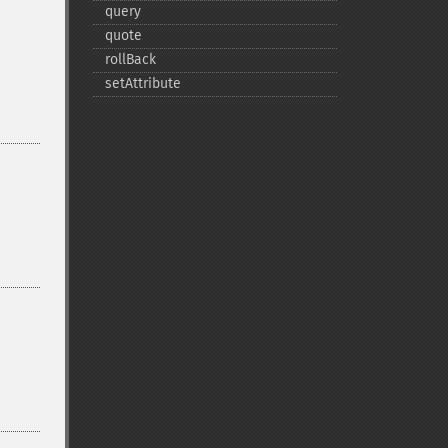
query
quote
rollBack
setAttribute