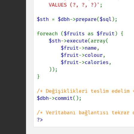
    VALUES (?, ?, ?)'
;

$sth 
= 
$dbh
->
prepare
(
$sql
);

foreach (
$fruits 
as 
$fruit
) {

$sth
->
execute
(array(

$fruit
->
name
,

$fruit
->
colour
,

$fruit
->
calories
,

    ));

}

$dbh
->
commit
();

?>