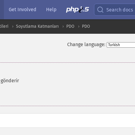
Get Involved
Help
Search docs
ileri
Soyutlama Katmanları
PDO
PDO
Change language:
 gönderir