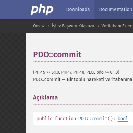
Downloads
Documentation
Önsöz
İşlev Başvuru Kılavuzu
Veritabanı Eklent
PDO::commit
(PHP 5 >= 5.1.0, PHP 7, PHP 8, PECL pdo >= 0.1.0)
PDO::commit
—
Bir toplu hareketi veritabanına
Açıklama
¶
public
function
PDO::commit
():
bool