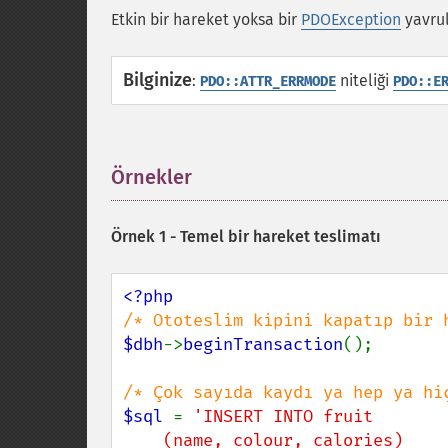
Etkin bir hareket yoksa bir
PDOException
yavrul
Bilginize
:
niteliği
PDO::ATTR_ERRMODE
PDO::E
Örnekler
¶
Örnek 1 - Temel bir hareket teslimatı
$dbh
->
beginTransaction
();

$sql 
= 
'INSERT INTO fruit

    (name, colour, calories)
