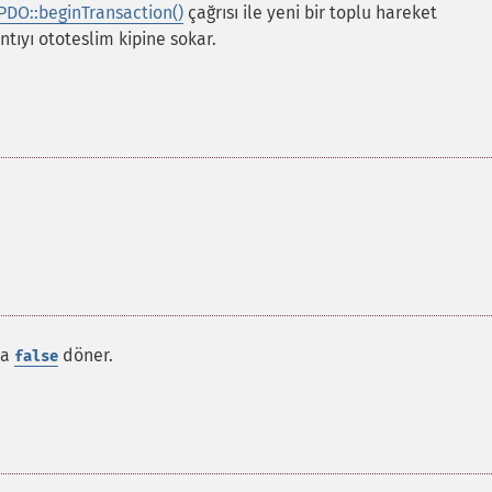
PDO::beginTransaction()
çağrısı ile yeni bir toplu hareket
tıyı ototeslim kipine sokar.
da
döner.
false