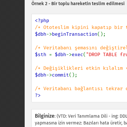
Örnek 2 - Bir toplu hareketin teslim edilmesi
$dbh
->
beginTransaction
();

$sth 
= 
$dbh
->
exec
(
"DROP TABLE fr
$dbh
->
commit
();

?>
Bilginize
:
(VTD: Veri Tanımlama Dili - ing: D
yapmasına izin vermez: Bazıları hata üretir, 