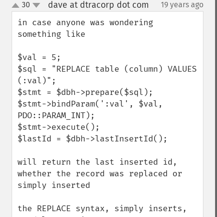
dave at dtracorp dot com
30
19 years ago
¶
up
down
in case anyone was wondering

something like

$val = 5;

$sql = "REPLACE table (column) VALUES 
(:val)";

$stmt = $dbh->prepare($sql);

$stmt->bindParam(':val', $val, 
PDO::PARAM_INT);

$stmt->execute();

$lastId = $dbh->lastInsertId();

will return the last inserted id, 
whether the record was replaced or 
simply inserted

the REPLACE syntax, simply inserts, 