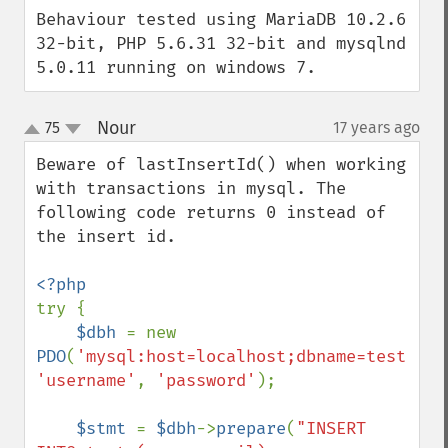
Behaviour tested using MariaDB 10.2.6 
32-bit, PHP 5.6.31 32-bit and mysqlnd 
5.0.11 running on windows 7.
Nour
75
17 years ago
¶
up
down
Beware of lastInsertId() when working 
with transactions in mysql. The 
following code returns 0 instead of 
the insert id.

try {

$dbh 
= new 
PDO
(
'mysql:host=localhost;dbname=test'
, 
'username'
, 
'password'
);

$stmt 
= 
$dbh
->
prepare
(
"INSERT 