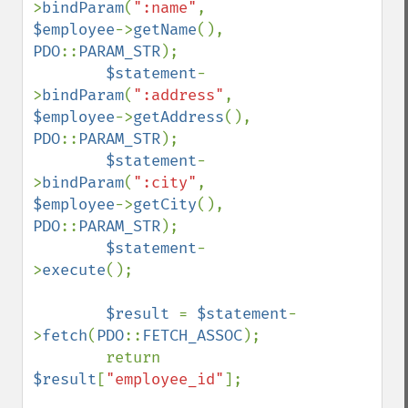
>
bindParam
(
":name"
, 
$employee
->
getName
(), 
PDO
::
PARAM_STR
);

$statement
-
>
bindParam
(
":address"
, 
$employee
->
getAddress
(), 
PDO
::
PARAM_STR
);

$statement
-
>
bindParam
(
":city"
, 
$employee
->
getCity
(), 
PDO
::
PARAM_STR
);

$statement
-
>
execute
();

$result 
= 
$statement
-
>
fetch
(
PDO
::
FETCH_ASSOC
);

        return 
$result
[
"employee_id"
];
