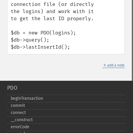
connection file (or directly 
the logins) and work with it 
to get the last ID properly.

$db = new PDO(logins);

$db->query();

$db->lastInsertId();
＋
add a note
PDO
beginTransaction
commit
connect
_​_​construct
errorCode