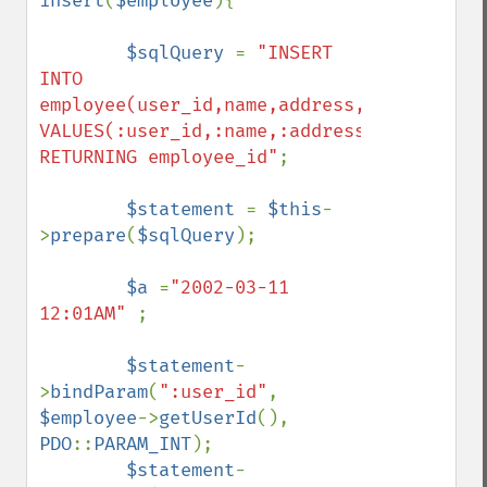
insert
(
$employee
){

$sqlQuery 
= 
"INSERT 
INTO 
employee(user_id,name,address,city) 
VALUES(:user_id,:name,:address,:city) 
RETURNING employee_id"
;

$statement 
= 
$this
-
>
prepare
(
$sqlQuery
);

$a 
=
"2002-03-11 
12:01AM" 
;

$statement
-
>
bindParam
(
":user_id"
, 
$employee
->
getUserId
(), 
PDO
::
PARAM_INT
);

$statement
-