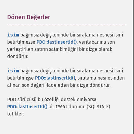
Dönen Değerler
¶
isim
bağımsız değişkeninde bir sıralama nesnesi ismi
belirtilmezse
PDO::lastInsertId()
, veritabanına son
yerleştirilen satırın satır kimliğini bir dizge olarak
döndürür.
isim
bağımsız değişkeninde bir sıralama nesnesi ismi
belirtilmişse
PDO::lastInsertId()
, sıralama nesnesinden
alınan son değeri ifade eden bir dizge döndürür.
PDO sürücüsü bu özelliği desteklemiyorsa
PDO::lastInsertId()
bir
durumu (SQLSTATE)
IM001
tetikler.