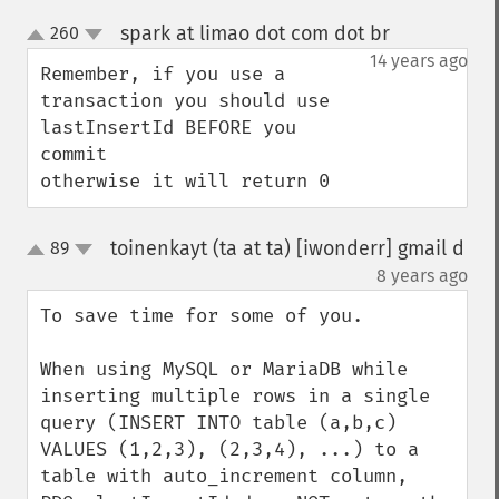
spark at limao dot com dot br
260
¶
up
down
14 years ago
Remember, if you use a 
transaction you should use 
lastInsertId BEFORE you 
commit

otherwise it will return 0
toinenkayt (ta at ta) [iwonderr] gmail d
89
up
down
¶
8 years ago
To save time for some of you.

When using MySQL or MariaDB while 
inserting multiple rows in a single 
query (INSERT INTO table (a,b,c) 
VALUES (1,2,3), (2,3,4), ...) to a 
table with auto_increment column, 