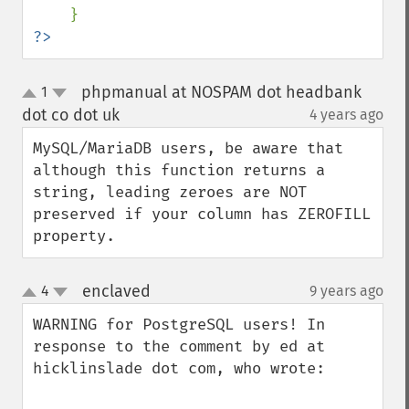
?>
phpmanual at NOSPAM dot headbank
1
up
down
dot co dot uk
4 years ago
¶
MySQL/MariaDB users, be aware that 
although this function returns a 
string, leading zeroes are NOT 
preserved if your column has ZEROFILL 
property.
enclaved
4
9 years ago
¶
up
down
WARNING for PostgreSQL users! In 
response to the comment by ed at 
hicklinslade dot com, who wrote:
