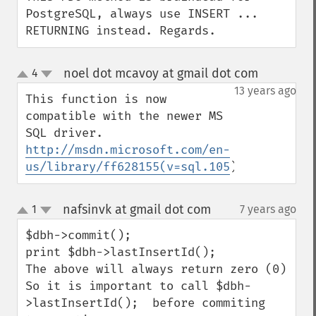
PostgreSQL, always use INSERT ... 
RETURNING instead. Regards.
noel dot mcavoy at gmail dot com
4
¶
up
down
13 years ago
This function is now 
compatible with the newer MS 
SQL driver. 
http://msdn.microsoft.com/en-
us/library/ff628155(v=sql.105
)
nafsinvk at gmail dot com
1
7 years ago
¶
up
down
$dbh->commit(); 

print $dbh->lastInsertId(); 

The above will always return zero (0)

So it is important to call $dbh-
>lastInsertId();  before commiting 