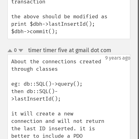
transaction 

the above should be modified as 

print $dbh->lastInsertId(); 

$dbh->commit();
timer timer five at gmail dot com
0
¶
up
down
9 years ago
About the connections created 
through classes

eg: db::SQL()->query();

then db::SQL()-
>lastInsertId();

it will create a new 
connection and will not return 
the last ID inserted. it is 
better to include a PDO 