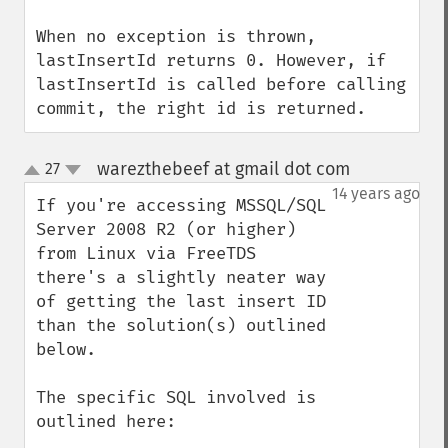
When no exception is thrown, 
lastInsertId returns 0. However, if 
lastInsertId is called before calling 
commit, the right id is returned.
warezthebeef at gmail dot com
27
¶
up
down
14 years ago
If you're accessing MSSQL/SQL 
Server 2008 R2 (or higher) 
from Linux via FreeTDS 
there's a slightly neater way 
of getting the last insert ID 
than the solution(s) outlined 
below.

The specific SQL involved is 
outlined here:
