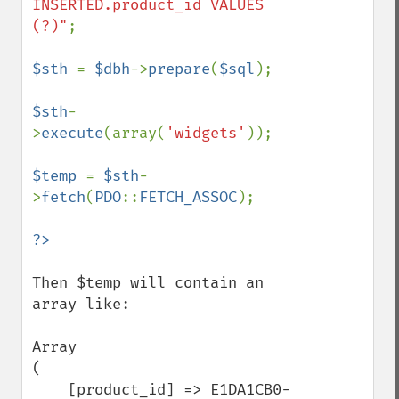
INSERTED.product_id VALUES 
(?)"
;

$sth 
= 
$dbh
->
prepare
(
$sql
);

$sth
-
>
execute
(array(
'widgets'
));

$temp 
= 
$sth
-
>
fetch
(
PDO
::
FETCH_ASSOC
);

Then $temp will contain an 
array like:

Array

(

    [product_id] => E1DA1CB0-