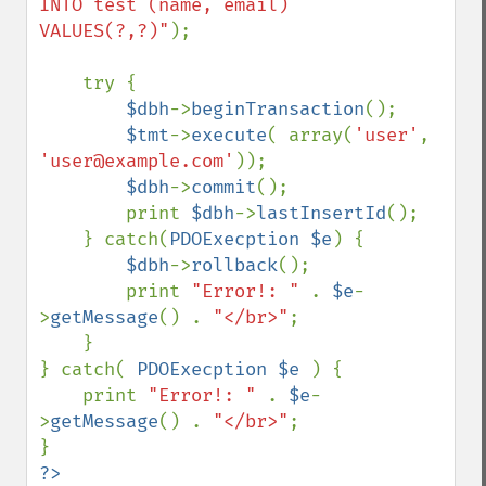
INTO test (name, email) 
VALUES(?,?)"
);

    try {

$dbh
->
beginTransaction
();

$tmt
->
execute
( array(
'user'
, 
'user@example.com'
));

$dbh
->
commit
();

        print 
$dbh
->
lastInsertId
();

    } catch(
PDOExecption $e
) {

$dbh
->
rollback
();

        print 
"Error!: " 
. 
$e
-
>
getMessage
() . 
"</br>"
;

    }

} catch( 
PDOExecption $e 
) {

    print 
"Error!: " 
. 
$e
-
>
getMessage
() . 
"</br>"
;
