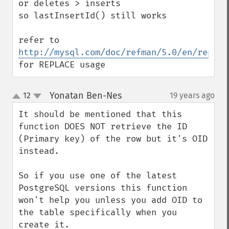
or deletes > inserts

so lastInsertId() still works

refer to 
http://mysql.com/doc/refman/5.0/en/replac
for REPLACE usage
Yonatan Ben-Nes
12
19 years ago
¶
up
down
It should be mentioned that this 
function DOES NOT retrieve the ID 
(Primary key) of the row but it's OID 
instead.

So if you use one of the latest 
PostgreSQL versions this function 
won't help you unless you add OID to 
the table specifically when you 
create it.