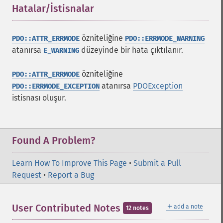
Hatalar/İstisnalar
¶
özniteliğine
PDO::ATTR_ERRMODE
PDO::ERRMODE_WARNING
atanırsa
düzeyinde bir hata çıktılanır.
E_WARNING
özniteliğine
PDO::ATTR_ERRMODE
atanırsa
PDOException
PDO::ERRMODE_EXCEPTION
istisnası oluşur.
Found A Problem?
Learn How To Improve This Page
•
Submit a Pull
Request
•
Report a Bug
＋
User Contributed Notes
add a note
12 notes