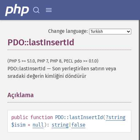
Change language:
PDO::lastInsertId
(PHP 5 >= 5.1.0, PHP 7, PHP 8, PECL pdo >= 0.1.0)
PDO::lastInsertId
—
Son yerleştirilen satırın veya
sıradaki değerin kimliğini döndürür
Açıklama
¶
public
function
PDO::lastInsertId
(
?
string
$isim
=
null
):
string
|
false