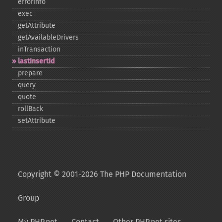
errorInfo
exec
getAttribute
getAvailableDrivers
inTransaction
lastInsertId
prepare
query
quote
rollBack
setAttribute
Copyright © 2001-2026 The PHP Documentation
Group
My PHP.net
Contact
Other PHP.net sites