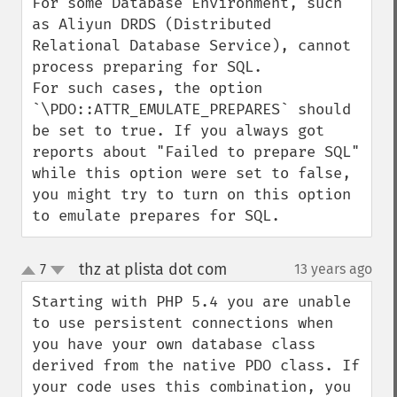
For some Database Environment, such 
as Aliyun DRDS (Distributed 
Relational Database Service), cannot 
process preparing for SQL. 

For such cases, the option 
`\PDO::ATTR_EMULATE_PREPARES` should 
be set to true. If you always got 
reports about "Failed to prepare SQL" 
while this option were set to false, 
you might try to turn on this option 
to emulate prepares for SQL.
thz at plista dot com
7
13 years ago
¶
up
down
Starting with PHP 5.4 you are unable 
to use persistent connections when 
you have your own database class 
derived from the native PDO class. If 
your code uses this combination, you 