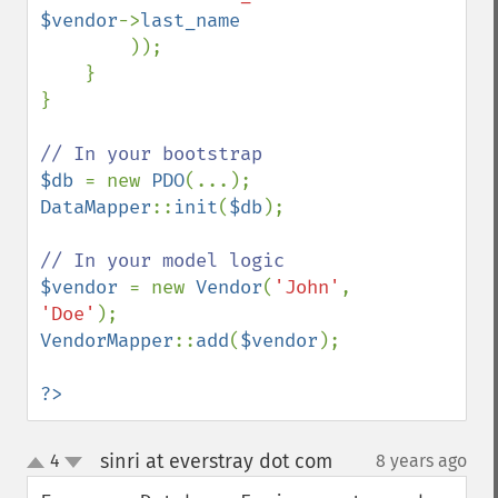
$vendor
->
last_name

));

    }

}

$db 
= new 
PDO
DataMapper
::
init
(
$db
);

$vendor 
= new 
Vendor
(
'John'
, 
'Doe'
VendorMapper
::
add
(
$vendor
);

?>
sinri at everstray dot com
4
8 years ago
¶
up
down