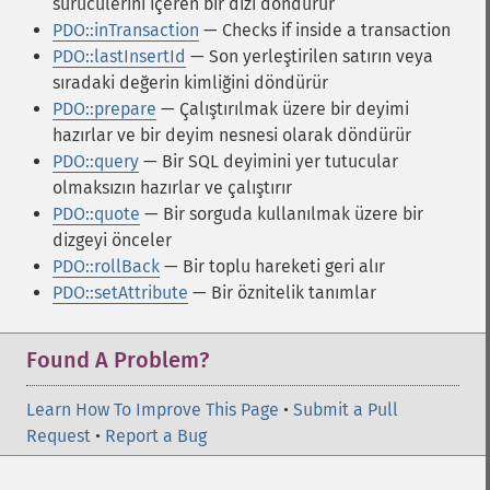
sürücülerini içeren bir dizi döndürür
PDO::inTransaction
— Checks if inside a transaction
PDO::lastInsertId
— Son yerleştirilen satırın veya
sıradaki değerin kimliğini döndürür
PDO::prepare
— Çalıştırılmak üzere bir deyimi
hazırlar ve bir deyim nesnesi olarak döndürür
PDO::query
— Bir SQL deyimini yer tutucular
olmaksızın hazırlar ve çalıştırır
PDO::quote
— Bir sorguda kullanılmak üzere bir
dizgeyi önceler
PDO::rollBack
— Bir toplu hareketi geri alır
PDO::setAttribute
— Bir öznitelik tanımlar
Found A Problem?
Learn How To Improve This Page
•
Submit a Pull
Request
•
Report a Bug