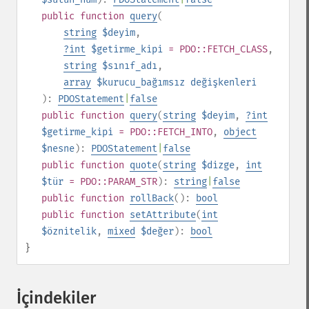
public
function
query
(
string
$deyim
,
?
int
$getirme_kipi
= PDO::FETCH_CLASS
,
string
$sınıf_adı
,
array
$kurucu_bağımsız değişkenleri
):
PDOStatement
|
false
public
function
query
(
string
$deyim
,
?
int
$getirme_kipi
= PDO::FETCH_INTO
,
object
$nesne
):
PDOStatement
|
false
public
function
quote
(
string
$dizge
,
int
$tür
= PDO::PARAM_STR
):
string
|
false
public
function
rollBack
():
bool
public
function
setAttribute
(
int
$öznitelik
,
mixed
$değer
):
bool
}
İçindekiler
¶