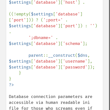
$settings
[
'database'
][
'host'
] .

((!empty(
$settings
[
'database'
]
[
'port'
])) ? (
';port=' 
. 
$settings
[
'database'
][
'port'
]) : 
''
) 
.

';dbname=' 
. 
$settings
[
'database'
][
'schema'
];

parent
::
__construct
(
$dns
, 
$settings
[
'database'
][
'username'
], 
$settings
[
'database'
][
'password'
]);

    }

Database connection parameters are 
accessible via human readable ini 
file for those who screams even if 