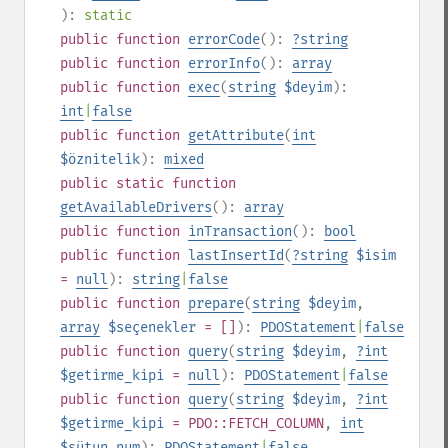
):
static
public
function
errorCode
():
?
string
public
function
errorInfo
():
array
public
function
exec
(
string
$deyim
):
int
|
false
public
function
getAttribute
(
int
$öznitelik
):
mixed
public
static
function
getAvailableDrivers
():
array
public
function
inTransaction
():
bool
public
function
lastInsertId
(
?
string
$isim
=
null
):
string
|
false
public
function
prepare
(
string
$deyim
,
array
$seçenekler
= []
):
PDOStatement
|
false
public
function
query
(
string
$deyim
,
?
int
$getirme_kipi
=
null
):
PDOStatement
|
false
public
function
query
(
string
$deyim
,
?
int
$getirme_kipi
= PDO::FETCH_COLUMN
,
int
$sütun_num
):
PDOStatement
|
false