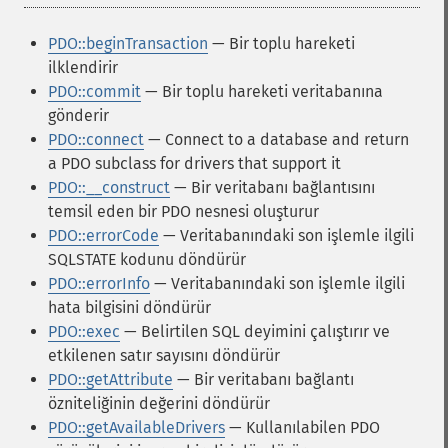
PDO::beginTransaction
— Bir toplu hareketi
ilklendirir
PDO::commit
— Bir toplu hareketi veritabanına
gönderir
PDO::connect
— Connect to a database and return
a PDO subclass for drivers that support it
PDO::__construct
— Bir veritabanı bağlantısını
temsil eden bir PDO nesnesi oluşturur
PDO::errorCode
— Veritabanındaki son işlemle ilgili
SQLSTATE kodunu döndürür
PDO::errorInfo
— Veritabanındaki son işlemle ilgili
hata bilgisini döndürür
PDO::exec
— Belirtilen SQL deyimini çalıştırır ve
etkilenen satır sayısını döndürür
PDO::getAttribute
— Bir veritabanı bağlantı
özniteliğinin değerini döndürür
PDO::getAvailableDrivers
— Kullanılabilen PDO