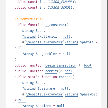
public
const
int
CURSOR_FWDONLY
;
public
const
int
CURSOR_SCROLL
;
/* Yöntemler */
public
function
__construct
(
string
$dsn
,
?
string
$kullanıcı
=
null
,
#[
\SensitiveParameter
]
?
string
$parola
=
null
,
?
array
$seçenekler
=
null
)
public
function
beginTransaction
():
bool
public
function
commit
():
bool
public
static
function
connect
(
string
$dsn
,
?
string
$username
=
null
,
#[
\SensitiveParameter
]
?
string
$password
=
null
,
?
array
$options
=
null