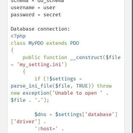
schema = db_schema

username = user

password = secret

class 
MyPDO 
extends 
{

    public function 
__construct
(
$file 
= 
'my_setting.ini'
)

    {

        if (!
$settings 
= 
parse_ini_file
(
$file
, 
TRUE
)) throw 
new 
exception
(
'Unable to open ' 
. 
$file 
. 
'.'
);

$dns 
= 
$settings
[
'database'
]
[
'driver'
] .

':host=' 
. 