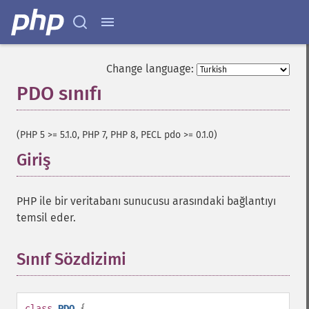
Change language:
PDO sınıfı
¶
(PHP 5 >= 5.1.0, PHP 7, PHP 8, PECL pdo >= 0.1.0)
Giriş
¶
PHP ile bir veritabanı sunucusu arasındaki bağlantıyı
temsil eder.
Sınıf Sözdizimi
¶
class
PDO
{