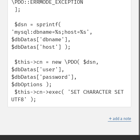
\PDO::ERRMODE_EXCEPTION

 ];

 $dsn = sprintf( 
'mysql:dbname=%s;host=%s', 
$dbDatas['dbname'],

$dbDatas['host'] );

 $this->cn = new \PDO( $dsn, 
$dbDatas['user'], 
$dbDatas['password'],

$dbOptions );

 $this->cn->exec( 'SET CHARACTER SET 
UTF8' );
＋
add a note