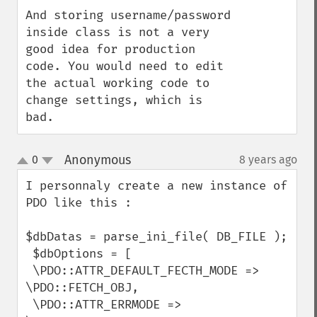
And storing username/password 
inside class is not a very 
good idea for production 
code. You would need to edit 
the actual working code to 
change settings, which is 
bad.
Anonymous
0
8 years ago
¶
up
down
I personnaly create a new instance of 
PDO like this : 

$dbDatas = parse_ini_file( DB_FILE );

 $dbOptions = [

 \PDO::ATTR_DEFAULT_FECTH_MODE => 
\PDO::FETCH_OBJ,

 \PDO::ATTR_ERRMODE => 