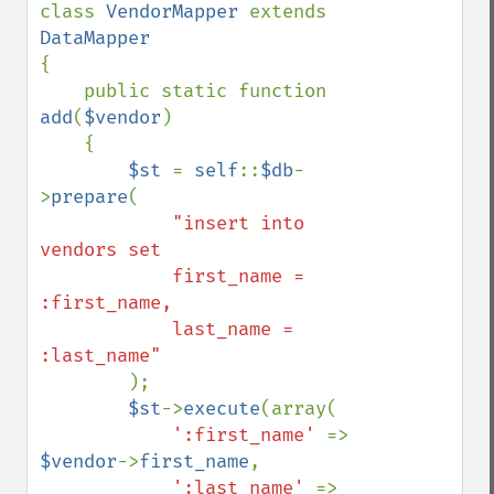
class 
VendorMapper 
extends 
{

    public static function 
add
(
$vendor
)

    {

$st 
= 
self
::
$db
-
>
prepare
(

"insert into 
vendors set

            first_name = 
:first_name,

            last_name = 
:last_name"

);

$st
->
execute
(array(

':first_name' 
=> 
$vendor
->
first_name
,

':last_name' 
=> 