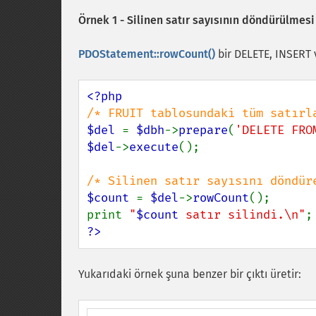
Örnek 1 - Silinen satır sayısının döndürülmesi
PDOStatement::rowCount()
bir DELETE, INSERT 
$del 
= 
$dbh
->
prepare
(
'DELETE FRO
$del
->
execute
();

$count 
= 
$del
->
rowCount
();

print 
"
$count
 satır silindi.\n"
?>
Yukarıdaki örnek şuna benzer bir çıktı üretir: