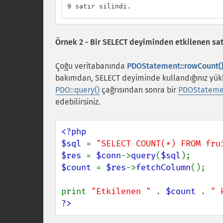
9 satır silindi.
Örnek 2 - Bir SELECT deyiminden etkilenen sat
Çoğu veritabanında
PDOStatement::rowCount(
bakımdan, SELECT deyiminde kullandığınız yükle
PDO::query()
çağrısından sonra bir
PDOStatemen
edebilirsiniz.
<?php

$sql 
= 
"SELECT COUNT(*) FROM fru
$res 
= 
$conn
->
query
(
$sql
$count 
= 
$res
->
fetchColumn
();

print 
"Etkilenen " 
. 
$count 
. 
" 
?>