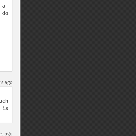
a 
do 
rs ago
ch 
is 
rs ago