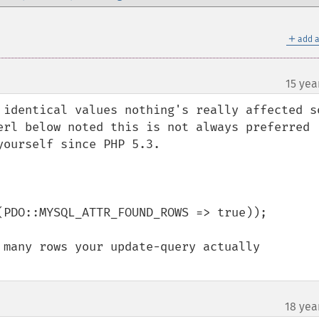
＋
add a
15 yea
 identical values nothing's really affected so
erl below noted this is not always preferred 
ourself since PHP 5.3.



(PDO::MYSQL_ATTR_FOUND_ROWS => true));

 many rows your update-query actually 
18 yea