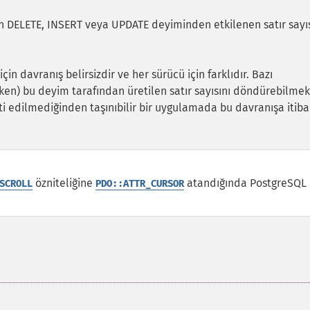
on DELETE, INSERT veya UPDATE deyiminden etkilenen satır sayıs
in davranış belirsizdir ve her sürücü için farklıdır. Bazı
en) bu deyim tarafından üretilen satır sayısını döndürebilmek
ti edilmediğinden taşınıbilir bir uygulamada bu davranışa itiba
özniteliğine
atandığında PostgreSQL
SCROLL
PDO::ATTR_CURSOR