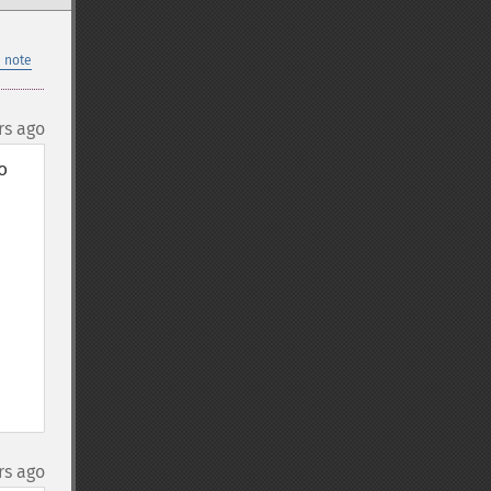
 note
rs ago
 
rs ago