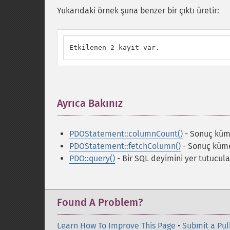
Yukarıdaki örnek şuna benzer bir çıktı üretir:
Etkilenen 2 kayıt var.
Ayrıca Bakınız
¶
PDOStatement::columnCount()
- Sonuç küme
PDOStatement::fetchColumn()
- Sonuç küme
PDO::query()
- Bir SQL deyimini yer tutucular
Found A Problem?
Learn How To Improve This Page
•
Submit a Pul