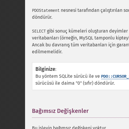
nesnesi tarafından çalıştırılan s
PDOStatement
döndürür.
gibi sonuç kümeleri oluşturan deyimler iç
SELECT
veritabanları (örneğin, MySQL tamponlu kipteyk
Ancak bu davranış tüm veritabanları için garan
edilmemelidir.
Bilginize
:
Bu yöntem SQLite sürücü ile ve
PDO::CURSOR_
sürücüsü ile daima "0" (sıfır) döndürür.
Bağımsız Değişkenler
¶
Bu işlevin bağımsız değişkeni yoktur.