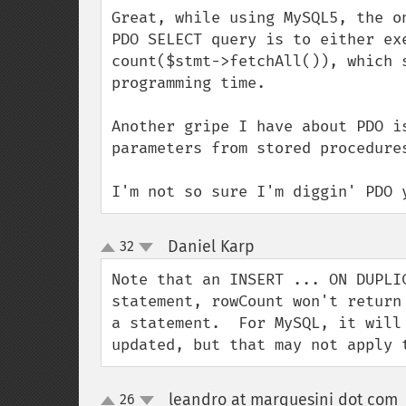
down
Great, while using MySQL5, the o
PDO SELECT query is to either ex
count($stmt->fetchAll()), which 
programming time.

Another gripe I have about PDO i
parameters from stored procedure
I'm not so sure I'm diggin' PDO 
Daniel Karp
32
¶
up
down
Note that an INSERT ... ON DUPLI
statement, rowCount won't return
a statement.  For MySQL, it will
updated, but that may not apply 
leandro at marquesini dot com
26