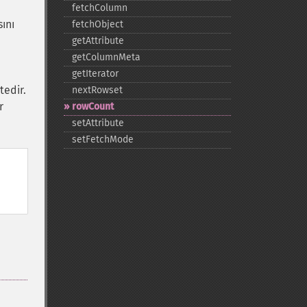
fetchColumn
ını
fetchObject
getAttribute
getColumnMeta
getIterator
tedir.
nextRowset
r
rowCount
setAttribute
setFetchMode