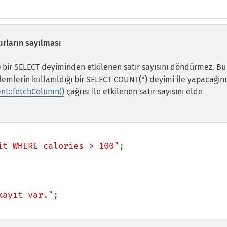
ırların sayılması
)
bir SELECT deyiminden etkilenen satır sayısını döndürmez. Bu
mlerin kullanıldığı bir SELECT COUNT(*) deyimi ile yapacağınız
t::fetchColumn()
çağrısı ile etkilenen satır sayısını elde
it WHERE calories > 100"
kayıt var."