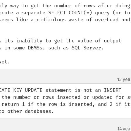
nly way to get the number of rows after doing 
ecute a separate SELECT COUNT(*) query (or to 
seems like a ridiculous waste of overhead and 
s its inability to get the value of output 
s in some DBMSs, such as SQL Server.

yet.
13 yea
CATE KEY UPDATE statement is not an INSERT 
 the number or rows inserted or updated for su
 return 1 if the row is inserted, and 2 if it 
to other databases.
14 yea
¶