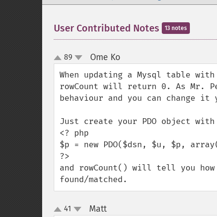
User Contributed Notes
13 notes
Ome Ko
89
¶
up
down
When updating a Mysql table with
rowCount will return 0. As Mr. P
behaviour and you can change it y
Just create your PDO object with 
<? php

$p = new PDO($dsn, $u, $p, array
?>

and rowCount() will tell you how
found/matched.
Matt
41
¶
up