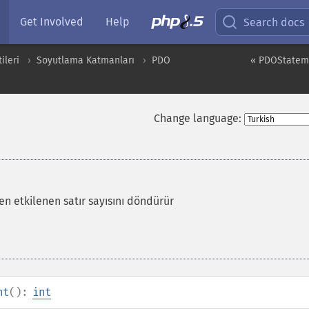
Get Involved
Help
Search docs
ileri
Soyutlama Katmanları
PDO
« PDOStatem
Change language:
n etkilenen satır sayısını döndürür
nt
():
int