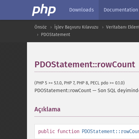
Downloads
Documentation
Önsöz
İşlev Başvuru Kılavuzu
Veritabanı Eklent
PDOStatement
PDOStatement::rowCount
(PHP 5 >= 5.1.0, PHP 7, PHP 8, PECL pdo >= 0.1.0)
PDOStatement::rowCount
—
Son SQL deyiminde
Açıklama
¶
public
function
PDOStatement::rowCou