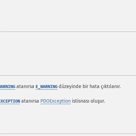
atanırsa
düzeyinde bir hata çıktılanır.
WARNING
E_WARNING
atanırsa
PDOException
istisnası oluşur.
EXCEPTION