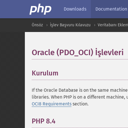
Downloads
Documentation
Önsöz
İşlev Başvuru Kılavuzu
Veritabanı Eklent
Oracle (PDO_OCI) İşlevleri
Kurulum
¶
If the Oracle Database is on the same machine
libraries. When PHP is on a different machine, 
OCI8 Requirements
section.
PHP 8.4
¶