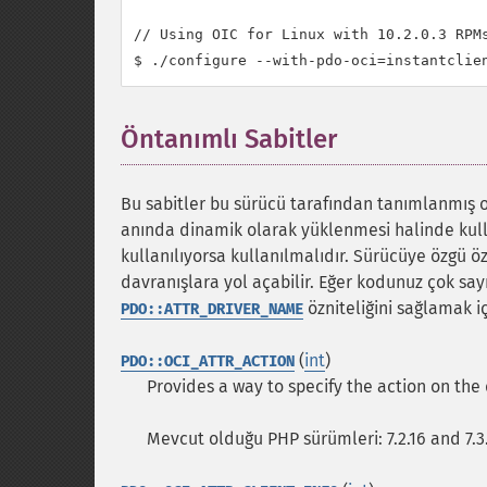
// Using OIC for Linux with 10.2.0.3 RPMs
Öntanımlı Sabitler
¶
Bu sabitler bu sürücü tarafından tanımlanmış 
anında dinamik olarak yüklenmesi halinde kulla
kullanılıyorsa kullanılmalıdır. Sürücüye özgü ö
davranışlara yol açabilir. Eğer kodunuz çok sa
özniteliğini sağlamak i
PDO::ATTR_DRIVER_NAME
(
int
)
PDO::OCI_ATTR_ACTION
Provides a way to specify the action on the
Mevcut olduğu PHP sürümleri: 7.2.16 and 7.3