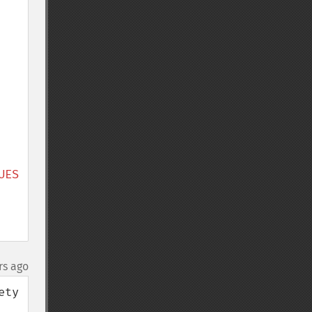
ES 
rs ago
ty 