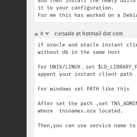
and then install the newly build
it to your configuration.

For me this has worked on a Debi
cursade at hotmail dot com
8
¶
up
down
if oracle and oracle instant clie
without db in the same host

For UNIX/LINUX，set $LD_LIBRARY_P
appent your instant client path  
For windows set PATH like this

After set the path ,set TNS_ADMIN
where  tnsnames.ora located.

Then,you can use service name to 