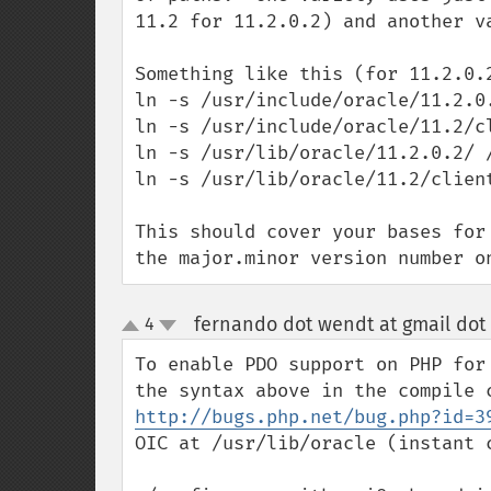
11.2 for 11.2.0.2) and another v
Something like this (for 11.2.0.2
ln -s /usr/include/oracle/11.2.0.
ln -s /usr/include/oracle/11.2/c
ln -s /usr/lib/oracle/11.2.0.2/ /
ln -s /usr/lib/oracle/11.2/client
This should cover your bases for
the major.minor version number o
fernando dot wendt at gmail dot
4
up
down
To enable PDO support on PHP for
http://bugs.php.net/bug.php?id=3
OIC at /usr/lib/oracle (instant c