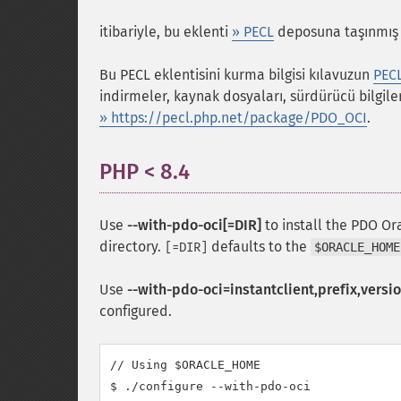
itibariyle, bu eklenti
» PECL
deposuna taşınmış 
Bu PECL eklentisini kurma bilgisi kılavuzun
PECL
indirmeler, kaynak dosyaları, sürdürücü bilgile
» https://pecl.php.net/package/PDO_OCI
.
PHP < 8.4
¶
Use
--with-pdo-oci[=DIR]
to install the PDO Or
directory.
defaults to the
[=DIR]
$ORACLE_HOME
Use
--with-pdo-oci=instantclient,prefix,versi
configured.
// Using $ORACLE_HOME

$ ./configure --with-pdo-oci
