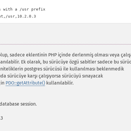
 with a /usr prefix

olup, sadece eklentinin PHP içinde derlenmiş olması veya çalı
nılabilir. Ek olarak, bu sürücüye özgü sabitler sadece bu sürü
zniteliklerin postgres sürücüsü ile kullanılması beklenmedik
yıda sürücüye karşı çalışıyorsa sürücüyü sınayacak
çin
PDO::getAttribute()
kullanılabilir.
 database session.
.3