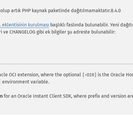
olup artık PHP kaynak paketinde dağıtılmamaktatır.8.4.0
 eklentisinin kurulması
başlıklı faslında bulunabilir. Yeni dağıt
ri ve CHANGELOG gibi ek bilgiler şu adreste bulunabilir:
acle OCI extension, where the optional
is the Oracle H
[=DIR]
environment variable.
on
for an Oracle Instant Client
SDK
, where prefix and version ar