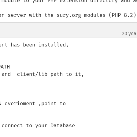
 module to your PHP extension directory and ad
an server with the sury.org modules (PHP 8.2)
20 yea
nt has been installed,

ATH

and  client/lib path to it,

 everioment ,point to 

connect to your Database
