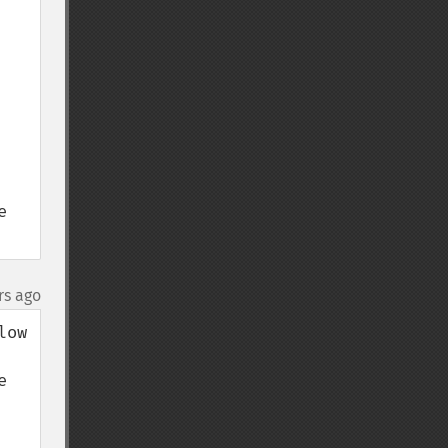
 
rs ago
ow 
 