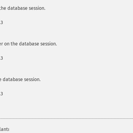
 the database session.
.3
ier on the database session.
.3
e database session.
.3
lantı