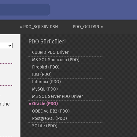
« PDO_SQLSRV DSN
PDO_OCI DSN »
PDO Sürücüleri
CUBRID PDO Driver
MS SQL Sunucusu (PDO)
Firebird (PDO)
IBM (PDO)
Informix (PDO)
MySQL (PDO)
y
MS SQL Server PDO Driver
o the
Oracle (PDO)
ODBC ve DB2 (PDO)
PostgreSQL (PDO)
SQLite (PDO)