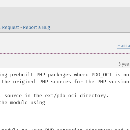
l Request
•
Report a Bug
＋
add a
3 yea
ing prebuilt PHP packages where PDO_OCI is not
 the original PHP sources for the PHP version 
I source in the ext/pdo_oci directory.

he module using 
