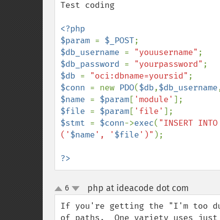
Test coding

<?php

$param 
= 
$_POST
$db_username 
= 
"youusername"
$db_password 
= 
"yourpassword"
$db 
= 
"oci:dbname=yoursid"
$conn 
= new 
PDO
(
$db
,
$db_username
$name 
= 
$param
[
'module'
$file 
= 
$param
[
'file'
$stmt 
= 
$conn
->
exec
(
"INSERT INTO
('
$name
', '
$file
')"
);

?>
php at ideacode dot com
6
¶
up
down
If you're getting the "I'm too d
of paths.  One variety uses just