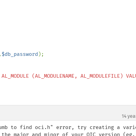
,
$db_password
 AL_MODULE (AL_MODULENAME, AL_MODULEFILE) VALU
14 yea
umb to find oci.h" error, try creating a varie
 the major and minor of your OIC version (eg, 