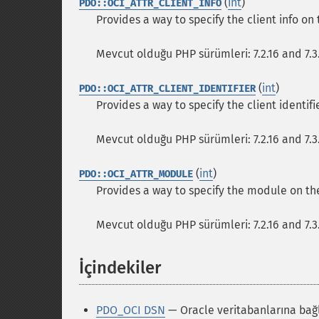
(
int
)
PDO::OCI_ATTR_CLIENT_INFO
Provides a way to specify the client info on
Mevcut olduğu PHP sürümleri: 7.2.16 and 7.3
(
int
)
PDO::OCI_ATTR_CLIENT_IDENTIFIER
Provides a way to specify the client identif
Mevcut olduğu PHP sürümleri: 7.2.16 and 7.3
(
int
)
PDO::OCI_ATTR_MODULE
Provides a way to specify the module on th
Mevcut olduğu PHP sürümleri: 7.2.16 and 7.3
İçindekiler
¶
PDO_OCI DSN
— Oracle veritabanlarına bağ