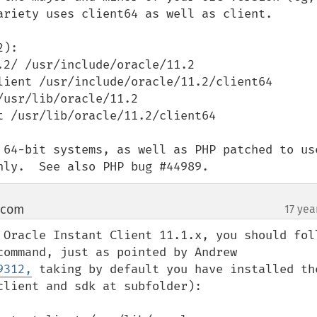
ariety uses client64 as well as client.

):

2/ /usr/include/oracle/11.2

lient /usr/include/oracle/11.2/client64

usr/lib/oracle/11.2

 /usr/lib/oracle/11.2/client64

 64-bit systems, as well as PHP patched to use
nly.  See also PHP bug #44989.
 com
17 yea
¶
 Oracle Instant Client 11.1.x, you should foll
the syntax above in the compile command, just as pointed by Andrew 
9312,
 taking by default you have installed the
lient and sdk at subfolder):
