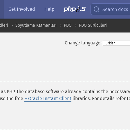
Get Involved
Help
Search docs
ileri
Soyutlama Katmanları
PDO
PDO Sürücüleri
Change language:
¶
 as PHP, the database software already contains the necessar
use the free
» Oracle Instant Client
libraries. For details refer t