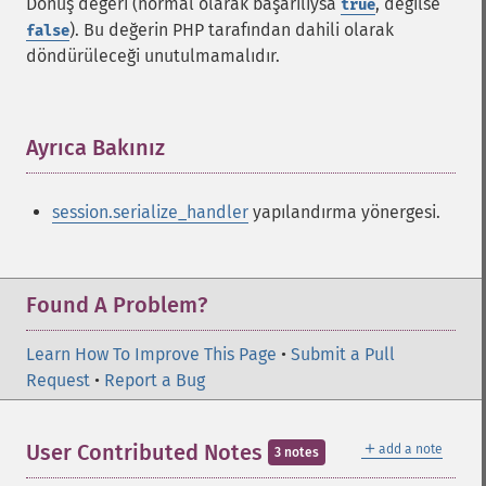
Dönüş değeri (normal olarak başarılıysa
, değilse
true
). Bu değerin PHP tarafından dahili olarak
false
döndürüleceği unutulmamalıdır.
Ayrıca Bakınız
¶
session.serialize_handler
yapılandırma yönergesi.
Found A Problem?
Learn How To Improve This Page
•
Submit a Pull
Request
•
Report a Bug
＋
User Contributed Notes
add a note
3 notes