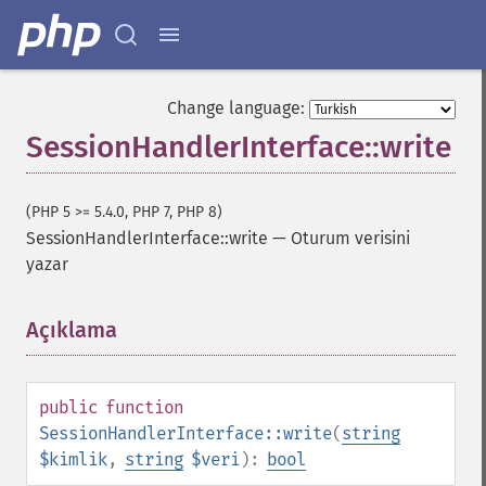
Change language:
SessionHandlerInterface::write
(PHP 5 >= 5.4.0, PHP 7, PHP 8)
SessionHandlerInterface::write
—
Oturum verisini
yazar
Açıklama
¶
public
function
SessionHandlerInterface::write
(
string
$kimlik
,
string
$veri
):
bool