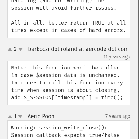
handling (and not writing) the 
session will avoid further issues.

All in all, better return TRUE at all 
times except in cases of hard errors.
barkoczi dot roland at aercode dot com
2
up
down
¶
11 years ago
Note: this function won't be called 
in case $session_data is unchanged. 
In order to call this function every 
time when session is about closing, 
add $_SESSION["timestamp"] = time();
Aeric Poon
1
7 years ago
¶
up
down
Warning: session_write_close(): 
Session callback expects true/false 