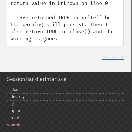
return value in Unknown on line 0

I have returned TRUE in write() but 
the warning still persist. Then I 
also return TRUE in close() and the 
warning is gone.
＋
add a note
SessionHandlerInterface
close
destroy
gc
open
read
write