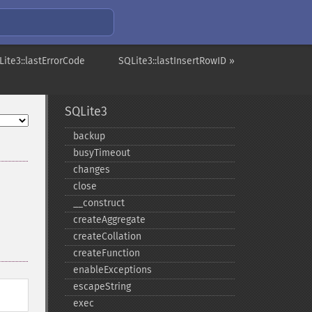
Lite3::lastErrorCode
SQLite3::lastInsertRowID »
SQLite3
backup
busyTimeout
changes
close
_​_​construct
createAggregate
createCollation
createFunction
enableExceptions
escapeString
exec