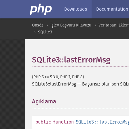
Downloads
Documentation
Önsöz
İşlev Başvuru Kılavuzu
Veritabanı Eklent
SQLite3
SQLite3::lastErrorMsg
(PHP 5 >= 5.3.0, PHP 7, PHP 8)
SQLite3::lastErrorMsg
—
Başarısız olan son SQLite
Açıklama
¶
public
function
SQLite3::lastErrorMs