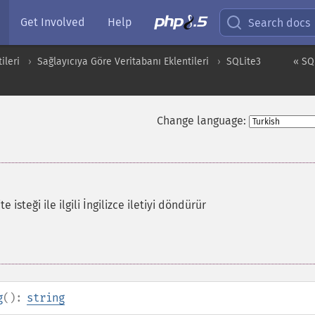
Get Involved
Help
Search docs
ileri
Sağlayıcıya Göre Veritabanı Eklentileri
SQLite3
« SQ
Change language:
 isteği ile ilgili İngilizce iletiyi döndürür
g
():
string