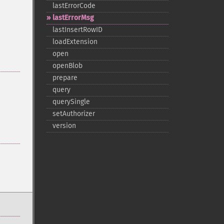
lastErrorCode
lastErrorMsg
lastInsertRowID
loadExtension
open
openBlob
prepare
query
querySingle
setAuthorizer
version