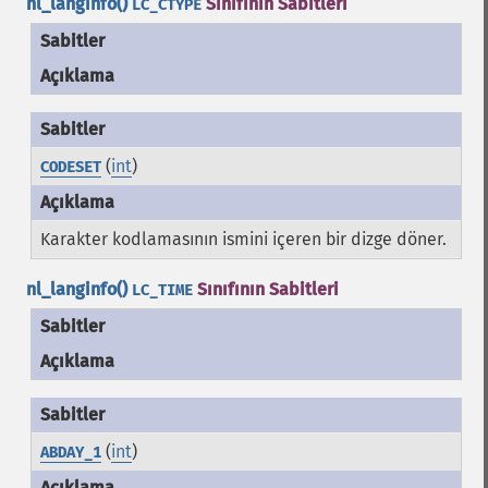
nl_langinfo()
Sınıfının Sabitleri
LC_CTYPE
Sabitler
Açıklama
(
int
)
CODESET
Karakter kodlamasının ismini içeren bir dizge döner.
nl_langinfo()
Sınıfının Sabitleri
LC_TIME
Sabitler
Açıklama
(
int
)
ABDAY_1