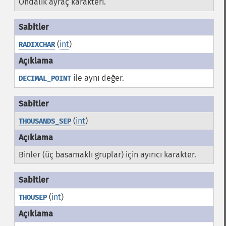
Ondalık ayraç karakteri.
(
int
)
RADIXCHAR
ile aynı değer.
DECIMAL_POINT
(
int
)
THOUSANDS_SEP
Binler (üç basamaklı gruplar) için ayırıcı karakter.
(
int
)
THOUSEP