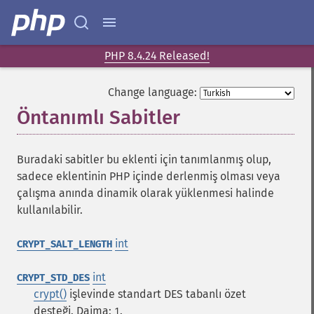
PHP 8.4.24 Released!
Change language:
Öntanımlı Sabitler
¶
Buradaki sabitler bu eklenti için tanımlanmış olup,
sadece eklentinin PHP içinde derlenmiş olması veya
çalışma anında dinamik olarak yüklenmesi halinde
kullanılabilir.
int
CRYPT_SALT_LENGTH
int
CRYPT_STD_DES
crypt()
işlevinde standart DES tabanlı özet
desteği. Daima:
.
1