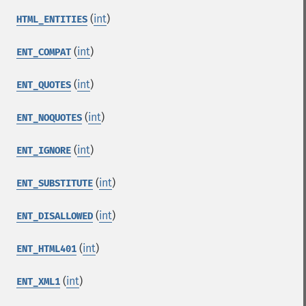
(
int
)
HTML_ENTITIES
(
int
)
ENT_COMPAT
(
int
)
ENT_QUOTES
(
int
)
ENT_NOQUOTES
(
int
)
ENT_IGNORE
(
int
)
ENT_SUBSTITUTE
(
int
)
ENT_DISALLOWED
(
int
)
ENT_HTML401
(
int
)
ENT_XML1