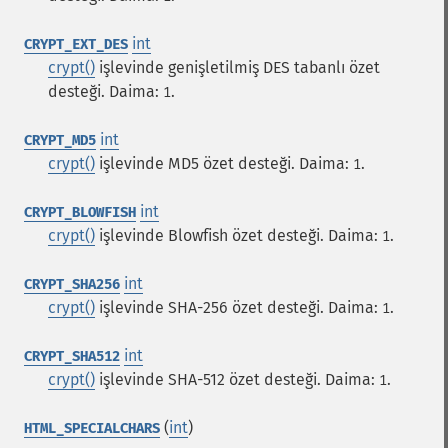
int
CRYPT_EXT_DES
crypt()
işlevinde genişletilmiş DES tabanlı özet
desteği. Daima:
.
1
int
CRYPT_MD5
crypt()
işlevinde MD5 özet desteği. Daima:
.
1
int
CRYPT_BLOWFISH
crypt()
işlevinde Blowfish özet desteği. Daima:
.
1
int
CRYPT_SHA256
crypt()
işlevinde SHA-256 özet desteği. Daima:
.
1
int
CRYPT_SHA512
crypt()
işlevinde SHA-512 özet desteği. Daima:
.
1
(
int
)
HTML_SPECIALCHARS