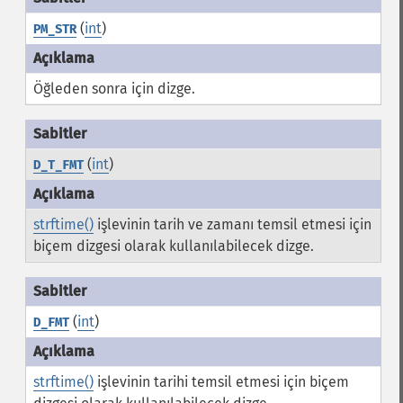
(
int
)
PM_STR
Öğleden sonra için dizge.
(
int
)
D_T_FMT
strftime()
işlevinin tarih ve zamanı temsil etmesi için
biçem dizgesi olarak kullanılabilecek dizge.
(
int
)
D_FMT
strftime()
işlevinin tarihi temsil etmesi için biçem