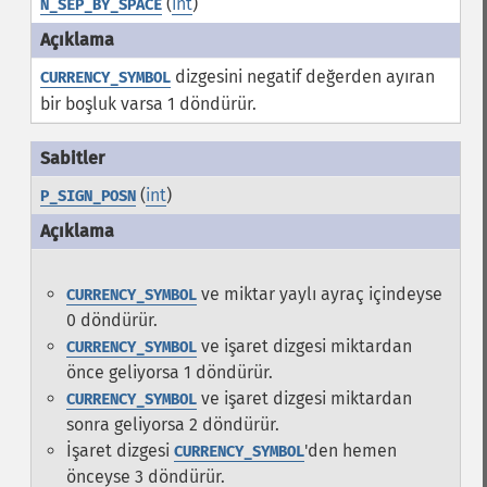
(
int
)
N_SEP_BY_SPACE
dizgesini negatif değerden ayıran
CURRENCY_SYMBOL
bir boşluk varsa 1 döndürür.
(
int
)
P_SIGN_POSN
ve miktar yaylı ayraç içindeyse
CURRENCY_SYMBOL
0 döndürür.
ve işaret dizgesi miktardan
CURRENCY_SYMBOL
önce geliyorsa 1 döndürür.
ve işaret dizgesi miktardan
CURRENCY_SYMBOL
sonra geliyorsa 2 döndürür.
İşaret dizgesi
'den hemen
CURRENCY_SYMBOL
önceyse 3 döndürür.