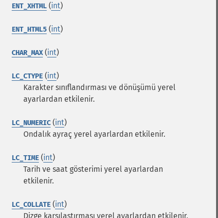
(
int
)
ENT_XHTML
(
int
)
ENT_HTML5
(
int
)
CHAR_MAX
(
int
)
LC_CTYPE
Karakter sınıflandırması ve dönüşümü yerel
ayarlardan etkilenir.
(
int
)
LC_NUMERIC
Ondalık ayraç yerel ayarlardan etkilenir.
(
int
)
LC_TIME
Tarih ve saat gösterimi yerel ayarlardan
etkilenir.
(
int
)
LC_COLLATE
Dizge karşılaştırması yerel ayarlardan etkilenir.