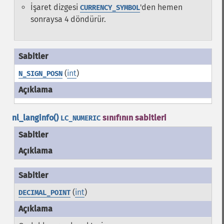
İşaret dizgesi
'den hemen
CURRENCY_SYMBOL
sonraysa 4 döndürür.
(
int
)
N_SIGN_POSN
nl_langinfo()
sınıfının sabitleri
LC_NUMERIC
Sabitler
Açıklama
(
int
)
DECIMAL_POINT