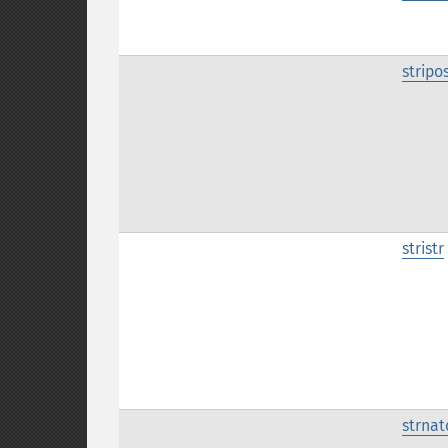
stripo
stristr
strna