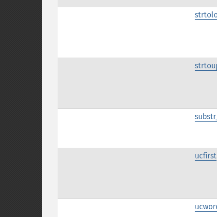
strtol
strtou
subst
ucfirst
ucwor