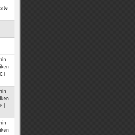
cale
nin
iken
E |
nin
iken
E |
nin
iken