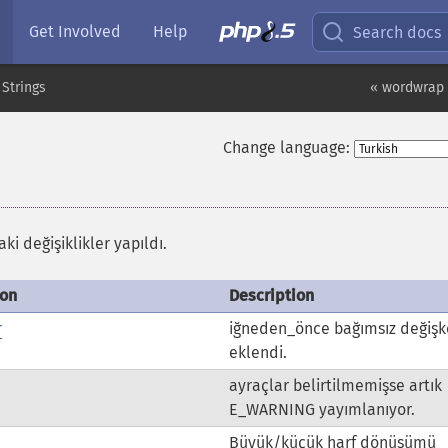
Get Involved
Help
Search docs
Strings
« wordwrap
Change language:
i değişiklikler yapıldı.
ion
Description
r
iğneden_önce bağımsız değişk
eklendi.
ayraçlar belirtilmemişse artık
E_WARNING yayımlanıyor.
Büyük/küçük harf dönüşümü