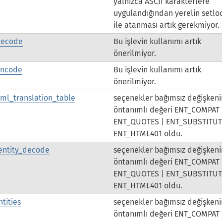
yalnızca ASCII karakterlere
uygulandığından yerelin setlo
ile atanması artık gerekmiyor.
decode
Bu işlevin kullanımı artık
önerilmiyor.
encode
Bu işlevin kullanımı artık
önerilmiyor.
ml_translation_table
seçenekler bağımsız değişkeni
öntanımlı değeri ENT_COMPAT 
ENT_QUOTES | ENT_SUBSTITUT
ENT_HTML401 oldu.
entity_decode
seçenekler bağımsız değişkeni
öntanımlı değeri ENT_COMPAT 
ENT_QUOTES | ENT_SUBSTITUT
ENT_HTML401 oldu.
tities
seçenekler bağımsız değişkeni
öntanımlı değeri ENT_COMPAT 