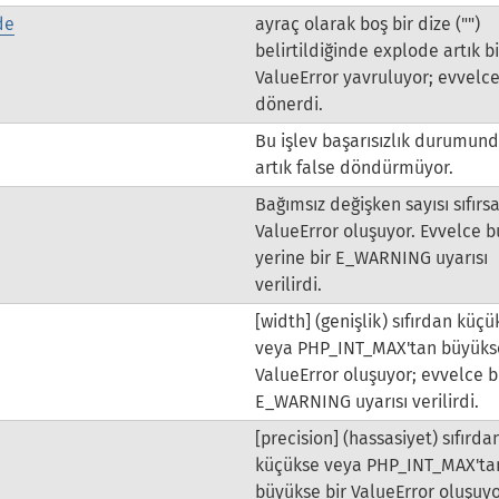
de
ayraç olarak boş bir dize ("")
belirtildiğinde explode artık bi
ValueError yavruluyor; evvelce
dönerdi.
Bu işlev başarısızlık durumun
artık false döndürmüyor.
Bağımsız değişken sayısı sıfırs
ValueError oluşuyor. Evvelce 
yerine bir E_WARNING uyarısı
verilirdi.
[width] (genişlik) sıfırdan küçü
veya PHP_INT_MAX'tan büyükse
ValueError oluşuyor; evvelce b
E_WARNING uyarısı verilirdi.
[precision] (hassasiyet) sıfırda
küçükse veya PHP_INT_MAX'ta
büyükse bir ValueError oluşuyo