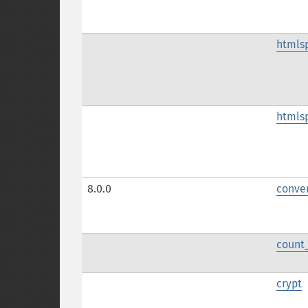
htmls
htmls
8.0.0
conve
count
crypt