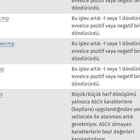
evvelce pozitif vaya negatif bir
döndürürdü.
tcmp
Bu işlev artık -1 veya 1 döndür
evvelce pozitif vaya negatif bir
döndürürdü.
asecmp
Bu işlev artık -1 veya 1 döndür
evvelce pozitif vaya negatif bir
döndürürdü.
mp
Bu işlev artık -1 veya 1 döndür
evvelce pozitif vaya negatif bir
döndürürdü.
os
Büyük/küçük harf dönüşümü
yalnızca ASCII karakterlere
(baytlara) uygulandığından ye
setlocale ile atanması artık
gerekmiyor. ASCII olmayan
karakterlerin bayt değerleri
karşılaştırılıyor.