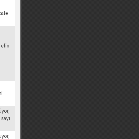
cale
relin
zi
üyor,
 sayı
üyor,