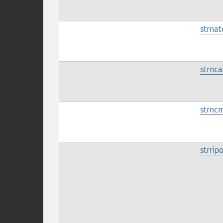
strna
strnc
strnc
strrip