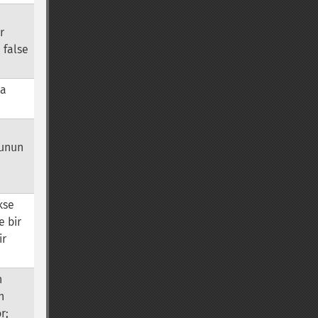
r
 false
da
a
bunun
kse
 bir
ir
n
n
r;