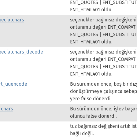
ENT_QUOTES | ENT_SUBSTITUT
ENT_HTML401 oldu.
pecialchars
seçenekler bağımsız değişkeni
öntanımlı değeri ENT_COMPAT 
ENT_QUOTES | ENT_SUBSTITUT
ENT_HTML401 oldu.
pecialchars_decode
seçenekler bağımsız değişkeni
öntanımlı değeri ENT_COMPAT 
ENT_QUOTES | ENT_SUBSTITUT
ENT_HTML401 oldu.
rt_uuencode
Bu sürümden önce, boş bir diz
dönüştürmeye çalışınca sebep
yere false dönerdi.
_chars
Bu sürümden önce, işlev başar
olunca false dönerdi.
tuz bağımsız değişkeni artık is
bağlı değil.