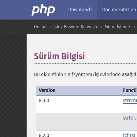
Downloads
Documentation
Önsöz
İşlev Başvuru Kılavuzu
Metin İşleme
Sürüm Bilgisi
¶
Bu eklentinin sınıf/yöntem/işlevlerinde aşağıdak
Version
Funct
8.3.0
strrch
strtok
8.2.0
lcfirst