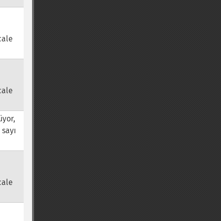
cale
cale
üyor,
 sayı
cale