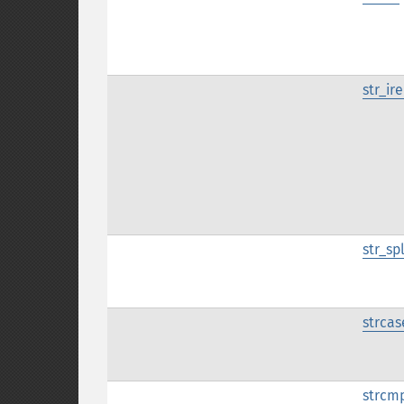
str_ir
str_spl
strca
strcm