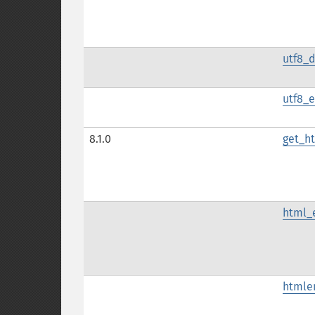
utf8_
utf8_
8.1.0
get_ht
html_
htmlen