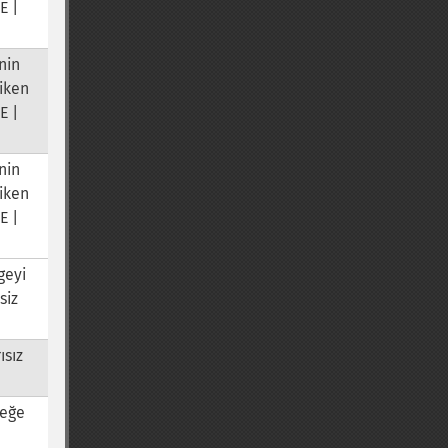
E |
nin
iken
E |
nin
iken
E |
geyi
siz
ısız
teğe