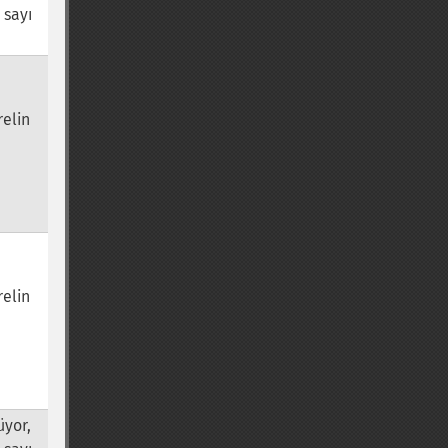
 sayı
relin
relin
üyor,