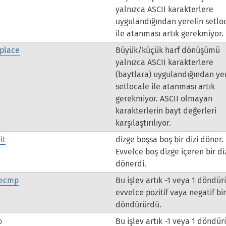
yalnızca ASCII karakterlere
uygulandığından yerelin setlo
ile atanması artık gerekmiyor.
eplace
Büyük/küçük harf dönüşümü
yalnızca ASCII karakterlere
(baytlara) uygulandığından ye
setlocale ile atanması artık
gerekmiyor. ASCII olmayan
karakterlerin bayt değerleri
karşılaştırılıyor.
it
dizge boşsa boş bir dizi döner.
Evvelce boş dizge içeren bir di
dönerdi.
secmp
Bu işlev artık -1 veya 1 döndür
evvelce pozitif vaya negatif bir
döndürürdü.
p
Bu işlev artık -1 veya 1 döndür