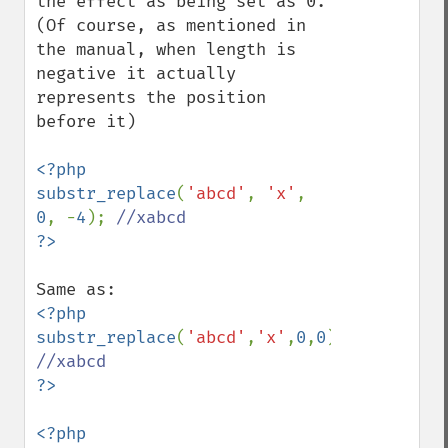
the effect as being set as 0. 
(Of course, as mentioned in 
the manual, when length is 
negative it actually 
represents the position 
before it)

<?php

substr_replace
(
'abcd'
, 
'x'
, 
0
, -
4
); 
<?php

substr_replace
(
'abcd'
,
'x'
,
0
,
0
); 
<?php
