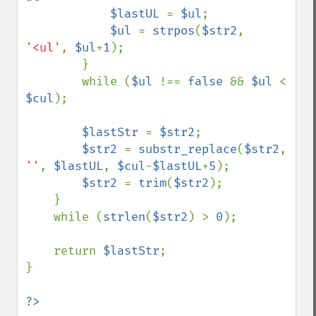
$lastUL 
= 
$ul
;

$ul 
= 
strpos
(
$str2
, 
'<ul'
, 
$ul
+
1
);

        }

        while (
$ul 
!== 
false 
&& 
$ul 
< 
$cul
);

$lastStr 
= 
$str2
;

$str2 
= 
substr_replace
(
$str2
, 
''
, 
$lastUL
, 
$cul
-
$lastUL
+
5
);

$str2 
= 
trim
(
$str2
);

    }

    while (
strlen
(
$str2
) > 
0
);

    return 
$lastStr
;

}
