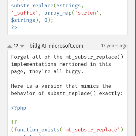
substr_replace
(
$strings
, 
'_suffix'
, 
array_map
(
'strlen'
, 
$strings
), 
0
?>
billg AT microsoft.com
12
17 years ago
¶
up
down
Forget all of the mb_substr_replace() 
implementations mentioned in this 
page, they're all buggy.

Here is a version that mimics the 
behavior of substr_replace() exactly:

<?php

if 
(
function_exists
(
'mb_substr_replace'
) 