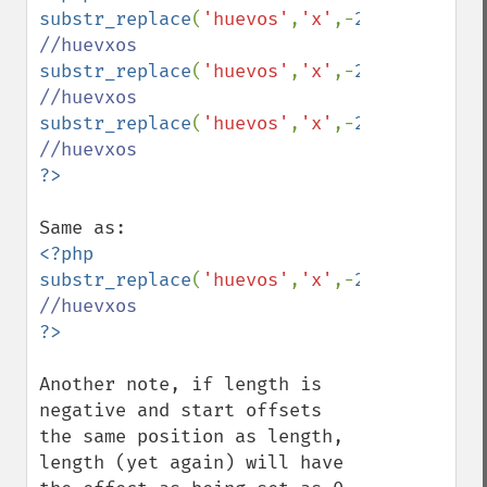
substr_replace
(
'huevos'
,
'x'
,-
2
,-
2
); 
substr_replace
(
'huevos'
,
'x'
,-
2
,-
3
); 
substr_replace
(
'huevos'
,
'x'
,-
2
,-
3
); 
<?php

substr_replace
(
'huevos'
,
'x'
,-
2
,
0
); 
Another note, if length is 
negative and start offsets 
the same position as length, 
length (yet again) will have 