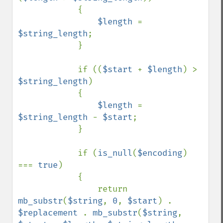
            {

$length 
= 
$string_length
;

            }

            if ((
$start 
+ 
$length
) > 
$string_length
)

            {

$length 
= 
$string_length 
- 
$start
;

            }

            if (
is_null
(
$encoding
) 
=== 
true
)

            {

                return 
mb_substr
(
$string
, 
0
, 
$start
) . 
$replacement 
. 
mb_substr
(
$string
, 