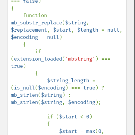
=== 
false
)

{

    function 
mb_substr_replace
(
$string
, 
$replacement
, 
$start
, 
$length 
= 
null
, 
$encoding 
= 
null
)

    {

        if 
(
extension_loaded
(
'mbstring'
) === 
true
)

        {

$string_length 
= 
(
is_null
(
$encoding
) === 
true
) ? 
mb_strlen
(
$string
) : 
mb_strlen
(
$string
, 
$encoding
);

            if (
$start 
< 
0
)

            {

$start 
= 
max
(
0
, 