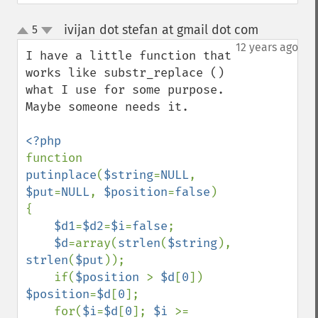
ivijan dot stefan at gmail dot com
5
¶
up
down
12 years ago
I have a little function that 
works like substr_replace ()  
what I use for some purpose. 
Maybe someone needs it.

function 
putinplace
(
$string
=
NULL
, 
$put
=
NULL
, 
$position
=
false
)

{

$d1
=
$d2
=
$i
=
false
;

$d
=array(
strlen
(
$string
), 
strlen
(
$put
));

    if(
$position 
> 
$d
[
0
]) 
$position
=
$d
[
0
];

    for(
$i
=
$d
[
0
]; 
$i 
>= 