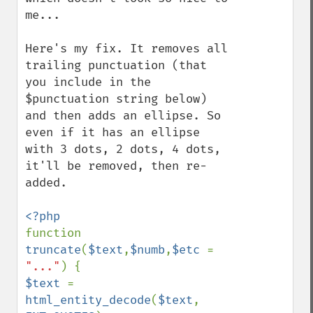
me...

Here's my fix. It removes all 
trailing punctuation (that 
you include in the 
$punctuation string below) 
and then adds an ellipse. So 
even if it has an ellipse 
with 3 dots, 2 dots, 4 dots, 
it'll be removed, then re-
added.

function 
truncate
(
$text
,
$numb
,
$etc 
= 
"..."
$text 
= 
html_entity_decode
(
$text
, 