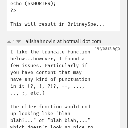
echo ($sHORTER);

?>

This will result in BritneySpe...
alishahnovin at hotmail dot com
1
¶
up
down
19 years ago
I like the truncate function 
below...however, I found a 
few issues. Particularly if 
you have content that may 
have any kind of punctuation 
in it (?, !, ?!?, --, ..., 
.., ;, etc.)

The older function would end 
up looking like "blah 
blah?..." or "blah blah,..." 
which doesn't look so nice to 