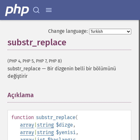
Change language:
substr_replace
(PHP 4, PHP 5, PHP 7, PHP 8)
substr_replace
—
Bir dizgenin belli bir bölümünü
değiştirir
Açıklama
¶
function
substr_replace
(
array
|
string
$dizge
,
array
|
string
$yenisi
,
array
|
int
$başlangıç
,