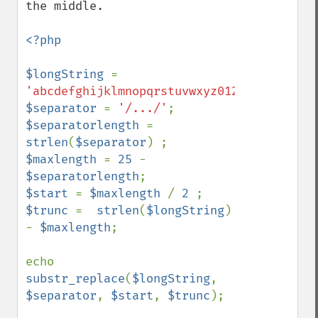
the middle.

<?php

$longString 
= 
'abcdefghijklmnopqrstuvwxyz0123456789z.jp
$separator 
= 
'/.../'
$separatorlength 
= 
strlen
(
$separator
$maxlength 
= 
25 
- 
$separatorlength
$start 
= 
$maxlength 
/ 
2 
$trunc 
=  
strlen
(
$longString
) 
- 
$maxlength
;

echo 
substr_replace
(
$longString
, 
$separator
, 
$start
, 
$trunc
);
