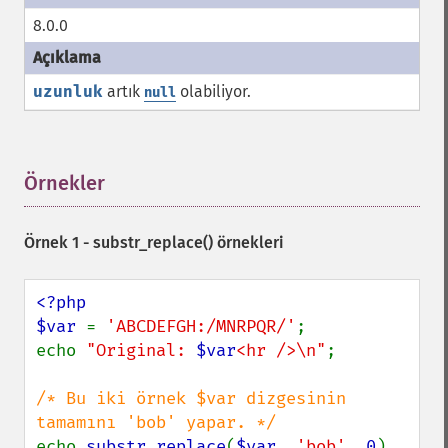
8.0.0
uzunluk
artık
olabiliyor.
null
Örnekler
¶
Örnek 1 -
substr_replace()
örnekleri
<?php

$var 
= 
'ABCDEFGH:/MNRPQR/'
;

echo 
"Original: 
$var
<hr />\n"
;

/* Bu iki örnek $var dizgesinin 
echo 
substr_replace
(
$var
, 
'bob'
, 
0
) . 