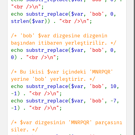
"<br />\n"
;

echo 
substr_replace
(
$var
, 
'bob'
, 
0
, 
strlen
(
$var
)) . 
"<br />\n"
;

/* 'bob' $var dizgesine dizgenin 
echo 
substr_replace
(
$var
, 
'bob'
, 
0
, 
0
) . 
"<br />\n"
;

/* Bu ikisi $var içindeki 'MNRPQR' 
echo 
substr_replace
(
$var
, 
'bob'
, 
10
, 
-
1
) . 
"<br />\n"
;

echo 
substr_replace
(
$var
, 
'bob'
, -
7
, 
-
1
) . 
"<br />\n"
;

/* $var dizgesinin 'MNRPQR' parçasını 