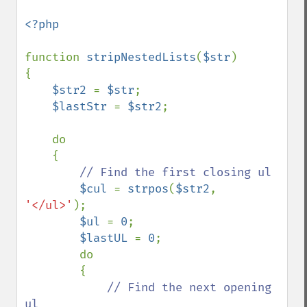
<?php

function 
stripNestedLists
(
$str
)

{

$str2 
= 
$str
;

$lastStr 
= 
$str2
;

    do

    {

// Find the first closing ul

$cul 
= 
strpos
(
$str2
, 
'</ul>'
);

$ul 
= 
0
;

$lastUL 
= 
0
;

        do

        {

// Find the next opening 
ul
