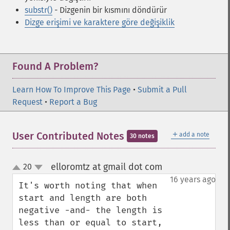
substr()
- Dizgenin bir kısmını döndürür
Dizge erişimi ve karaktere göre değişiklik
Found A Problem?
Learn How To Improve This Page
•
Submit a Pull
Request
•
Report a Bug
＋
User Contributed Notes
add a note
30 notes
elloromtz at gmail dot com
20
¶
up
down
16 years ago
It's worth noting that when 
start and length are both 
negative -and- the length is 
less than or equal to start, 