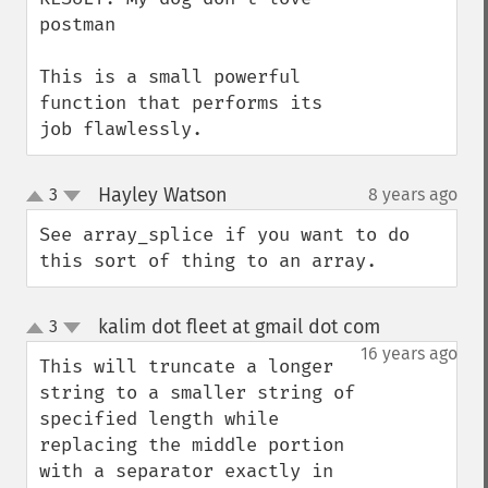
postman

This is a small powerful 
function that performs its 
job flawlessly.
Hayley Watson
3
8 years ago
¶
up
down
See array_splice if you want to do 
this sort of thing to an array.
kalim dot fleet at gmail dot com
3
¶
up
down
16 years ago
This will truncate a longer 
string to a smaller string of 
specified length while 
replacing the middle portion 
with a separator exactly in 