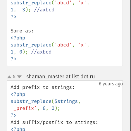
substr_replace
(
'abcd'
, 
'x'
, 
1
, -
3
); 
<?php

substr_replace
(
'abcd'
, 
'x'
, 
1
, 
0
); 
?>
shaman_master at list dot ru
5
¶
up
down
6 years ago
<?php

substr_replace
(
$strings
, 
'_prefix'
, 
0
, 
0
<?php
