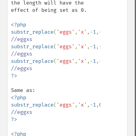
the length will have the 
effect of being set as 0.

<?php

substr_replace
(
'eggs'
,
'x'
,-
1
,-
1
); 
substr_replace
(
'eggs'
,
'x'
,-
1
,-
2
); 
substr_replace
(
'eggs'
,
'x'
,-
1
,-
2
); 
<?php

substr_replace
(
'eggs'
,
'x'
,-
1
,
0
); 
<?php
