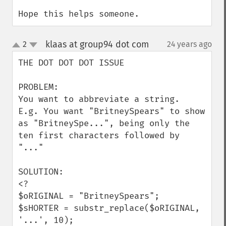
Hope this helps someone.
klaas at group94 dot com
2
24 years ago
¶
up
down
THE DOT DOT DOT ISSUE

PROBLEM:

You want to abbreviate a string.

E.g. You want "BritneySpears" to show 
as "BritneySpe...", being only the 
ten first characters followed by 
"..."

SOLUTION:

<?

$oRIGINAL = "BritneySpears";

$sHORTER = substr_replace($oRIGINAL, 
'...', 10);
