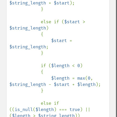
$string_length 
+ 
$start
);

            }

            else if (
$start 
> 
$string_length
)

            {

$start 
= 
$string_length
;

            }

            if (
$length 
< 
0
)

            {

$length 
= 
max
(
0
, 
$string_length 
- 
$start 
+ 
$length
);

            }

            else if 
((
is_null
(
$length
) === 
true
) || 
(
$length 
> 
$string_length
))
