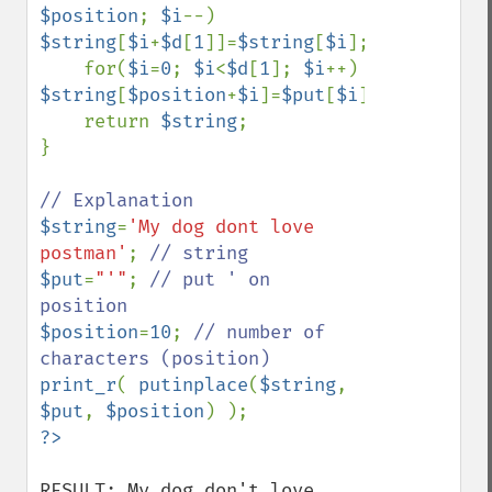
$position
; 
$i
--) 
$string
[
$i
+
$d
[
1
]]=
$string
[
$i
];

    for(
$i
=
0
; 
$i
<
$d
[
1
]; 
$i
++) 
$string
[
$position
+
$i
]=
$put
[
$i
];

    return 
$string
;

}

$string
=
'My dog dont love 
postman'
; 
$put
=
"'"
; 
// put ' on 
$position
=
10
; 
// number of 
print_r
( 
putinplace
(
$string
, 
$put
, 
$position
RESULT: My dog don't love 