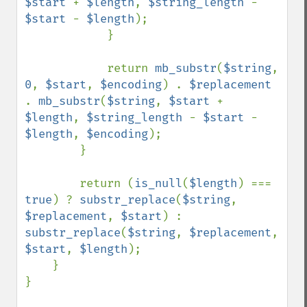
$start 
+ 
$length
, 
$string_length 
- 
$start 
- 
$length
);

            }

            return 
mb_substr
(
$string
, 
0
, 
$start
, 
$encoding
) . 
$replacement 
. 
mb_substr
(
$string
, 
$start 
+ 
$length
, 
$string_length 
- 
$start 
- 
$length
, 
$encoding
);

        }

        return (
is_null
(
$length
) === 
true
) ? 
substr_replace
(
$string
, 
$replacement
, 
$start
) : 
substr_replace
(
$string
, 
$replacement
, 
$start
, 
$length
);

    }

}
