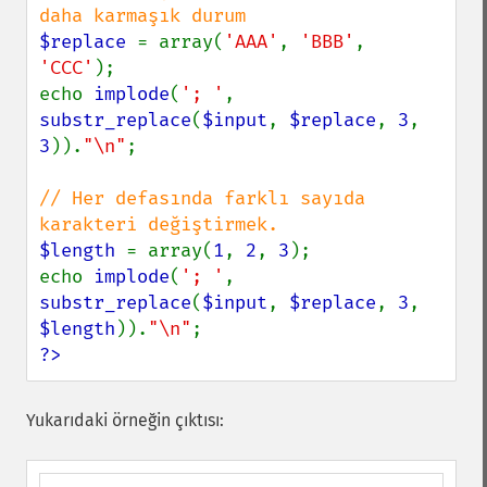
$replace 
= array(
'AAA'
, 
'BBB'
, 
'CCC'
);

echo 
implode
(
'; '
, 
substr_replace
(
$input
, 
$replace
, 
3
, 
3
)).
"\n"
;

// Her defasında farklı sayıda 
$length 
= array(
1
, 
2
, 
3
);

echo 
implode
(
'; '
, 
substr_replace
(
$input
, 
$replace
, 
3
, 
$length
)).
"\n"
?>
Yukarıdaki örneğin çıktısı: