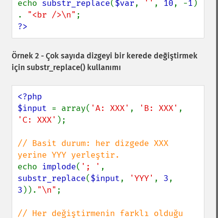
echo 
substr_replace
(
$var
, 
''
, 
10
, -
1
) 
. 
"<br />\n"
?>
Örnek 2 - Çok sayıda dizgeyi bir kerede değiştirmek
için
substr_replace()
kullanımı
<?php

$input 
= array(
'A: XXX'
, 
'B: XXX'
, 
'C: XXX'
);

// Basit durum: her dizgede XXX 
echo 
implode
(
'; '
, 
substr_replace
(
$input
, 
'YYY'
, 
3
, 
3
)).
"\n"
;

// Her değiştirmenin farklı olduğu 