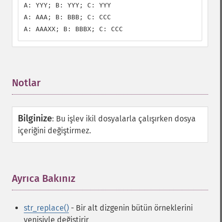
A: YYY; B: YYY; C: YYY

A: AAA; B: BBB; C: CCC

A: AAAXX; B: BBBX; C: CCC
Notlar
¶
Bilginize
:
Bu işlev ikil dosyalarla çalışırken dosya
içeriğini değiştirmez.
Ayrıca Bakınız
¶
str_replace()
- Bir alt dizgenin bütün örneklerini
yenisiyle değiştirir