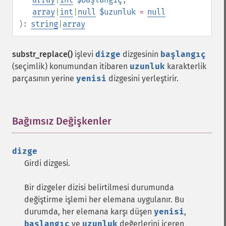
array
|
int
|
null
$uzunluk
=
null
):
string
|
array
substr_replace()
işlevi
dizge
dizgesinin
başlangıç
(seçimlik) konumundan itibaren
uzunluk
karakterlik
parçasının yerine
yenisi
dizgesini yerleştirir.
Bağımsız Değişkenler
¶
dizge
Girdi dizgesi.
Bir dizgeler dizisi belirtilmesi durumunda
değiştirme işlemi her elemana uygulanır. Bu
durumda, her elemana karşı düşen
yenisi
,
başlangıç
ve
uzunluk
değerlerini içeren