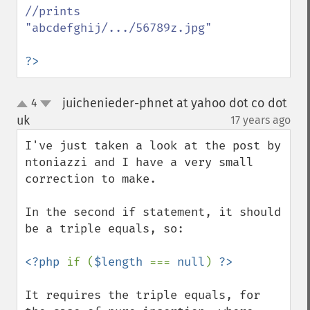
//prints 
"abcdefghij/.../56789z.jpg"

?>
juichenieder-phnet at yahoo dot co dot
4
up
down
uk
17 years ago
¶
I've just taken a look at the post by 
ntoniazzi and I have a very small 
correction to make.

In the second if statement, it should 
be a triple equals, so:

<?php 
if (
$length 
=== 
null
) 
It requires the triple equals, for 