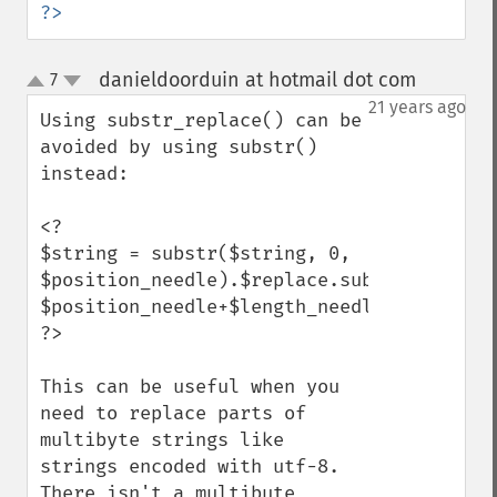
?>
danieldoorduin at hotmail dot com
7
¶
up
down
21 years ago
Using substr_replace() can be 
avoided by using substr() 
instead:

<?

$string = substr($string, 0, 
$position_needle).$replace.substr($string,
$position_needle+$length_needle);

?>

This can be useful when you 
need to replace parts of 
multibyte strings like 
strings encoded with utf-8. 
There isn't a multibute 