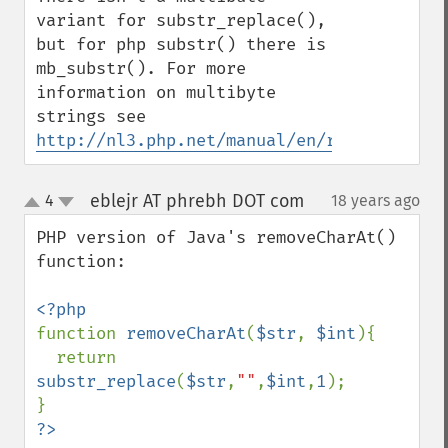
variant for substr_replace(), 
but for php substr() there is 
mb_substr(). For more 
information on multibyte 
strings see 
http://nl3.php.net/manual/en/ref.mbstring
eblejr AT phrebh DOT com
4
18 years ago
¶
up
down
PHP version of Java's removeCharAt() 
function:

function 
removeCharAt
(
$str
, 
$int
){

  return 
substr_replace
(
$str
,
""
,
$int
,
1
);

?>