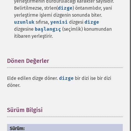
yerleştirmenin durdurulacağı karakter sayısıdır.
Belirtilmezse, strlen(
dizge
) öntanımlıdır, yani
yerleştirme işlemi dizgenin sonunda biter.
uzunluk
sıfırsa,
yenisi
dizgesi
dizge
dizgesine
başlangıç
(seçimlik) konumundan
itibaren yerleştirir.
Dönen Değerler
¶
Elde edilen dizge döner.
dizge
bir dizi ise bir dizi
döner.
Sürüm Bilgisi
¶