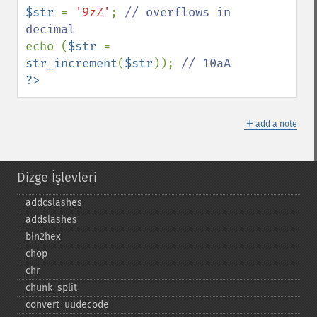
$str 
= 
'9zZ'
; 
// overflows in 
echo (
$str 
= 
str_increment
(
$str
)); 
?>
＋
add a note
Dizge İşlevleri
addcslashes
addslashes
bin2hex
chop
chr
chunk_​split
convert_​uudecode