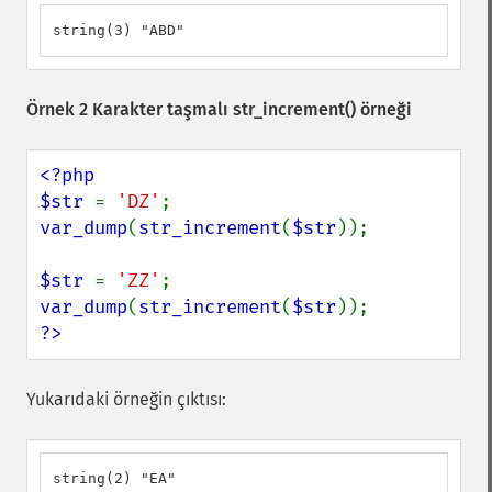
string(3) "ABD"
Örnek 2 Karakter taşmalı
str_increment()
örneği
<?php

$str 
= 
'DZ'
var_dump
(
str_increment
(
$str
));

$str 
= 
'ZZ'
var_dump
(
str_increment
(
$str
?>
Yukarıdaki örneğin çıktısı:
string(2) "EA"
