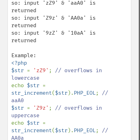
so: input 'zZ9' & 'aaA0' is 
returned

so: input 'Z9z' & 'AA0a' is 
returned

so: input '9zZ' & '10aA' is 
returned

<?php

$str 
= 
'zZ9'
; 
// overflows in 
echo 
$str 
= 
str_increment
(
$str
).
PHP_EOL
; 
// 
$str 
= 
'Z9z'
; 
// overflows in 
echo 
$str 
= 
str_increment
(
$str
).
PHP_EOL
; 
// 