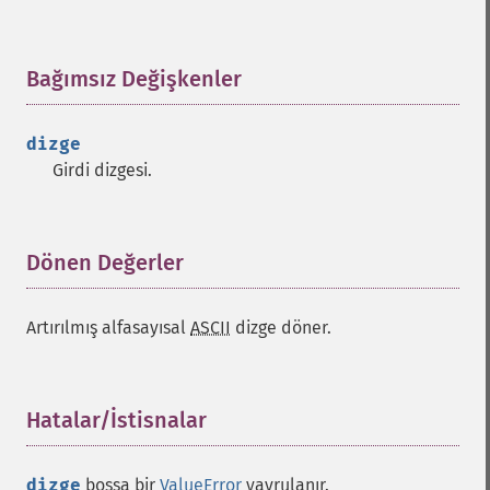
Bağımsız Değişkenler
¶
dizge
Girdi dizgesi.
Dönen Değerler
¶
Artırılmış alfasayısal
ASCII
dizge döner.
Hatalar/İstisnalar
¶
dizge
boşsa bir
ValueError
yavrulanır.