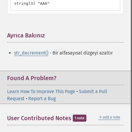
string(3) "AAA"
Ayrıca Bakınız
¶
str_decrement()
- Bir alfasayısal dizgeyi azaltır
Found A Problem?
Learn How To Improve This Page
•
Submit a Pull
Request
•
Report a Bug
＋
User Contributed Notes
add a note
1 note