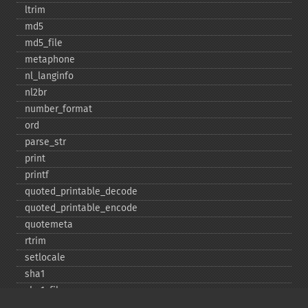
ltrim
md5
md5_​file
metaphone
nl_​langinfo
nl2br
number_​format
ord
parse_​str
print
printf
quoted_​printable_​decode
quoted_​printable_​encode
quotemeta
rtrim
setlocale
sha1
sha1_​file
similar_​text