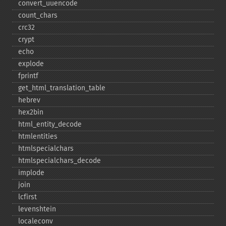
convert_​uuencode
count_​chars
crc32
crypt
echo
explode
fprintf
get_​html_​translation_​table
hebrev
hex2bin
html_​entity_​decode
htmlentities
htmlspecialchars
htmlspecialchars_​decode
implode
join
lcfirst
levenshtein
localeconv