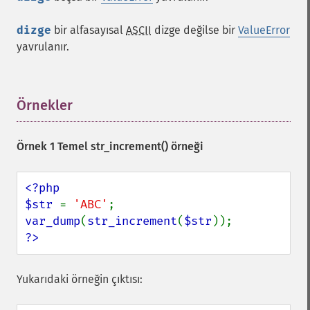
dizge
bir alfasayısal
ASCII
dizge değilse bir
ValueError
yavrulanır.
Örnekler
¶
Örnek 1 Temel
str_increment()
örneği
<?php

$str 
= 
'ABC'
var_dump
(
str_increment
(
$str
?>
Yukarıdaki örneğin çıktısı: