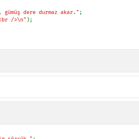
, gümüş dere durmaz akar."
<br />\n"
);

ir sözcük."