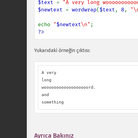
$text 
= 
"A very long woooooooooo
$newtext 
= 
wordwrap
(
$text
, 
8
, 
"\
echo 
"
$newtext
\n"
?>
Yukarıdaki örneğin çıktısı:
A very

long

woooooooooooooooooord.

and

something
Ayrıca Bakınız
¶