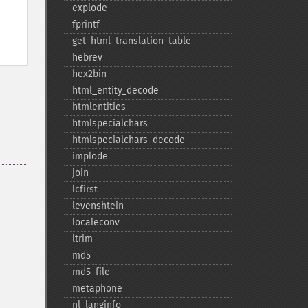
explode
fprintf
get_​html_​translation_​table
hebrev
hex2bin
html_​entity_​decode
htmlentities
htmlspecialchars
htmlspecialchars_​decode
implode
join
lcfirst
levenshtein
localeconv
ltrim
md5
md5_​file
metaphone
nl_​langinfo