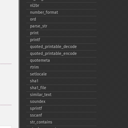
nl2br
number_​format
ord
parse_​str
print
printf
quoted_​printable_​decode
quoted_​printable_​encode
quotemeta
rtrim
setlocale
sha1
sha1_​file
similar_​text
soundex
sprintf
sscanf
str_​contains