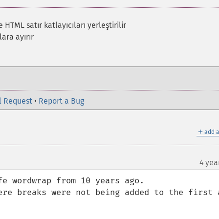
HTML satır katlayıcıları yerleştirilir
ara ayırır
l Request
•
Report a Bug
＋
add a
4 yea
e wordwrap from 10 years ago. 

ere breaks were not being added to the first a