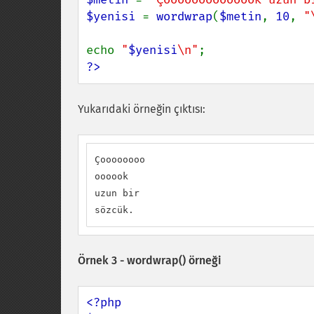
$yenisi 
= 
wordwrap
(
$metin
, 
10
, 
"
echo 
"
$yenisi
\n"
?>
Yukarıdaki örneğin çıktısı:
Çoooooooo

oooook

uzun bir

sözcük.
Örnek 3 -
wordwrap()
örneği
<?php
