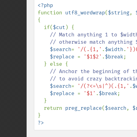
function 
utf8_wordwrap
(
$string
, 
{

  if(
$cut
) {

// Match anything 1 to $widt
    // otherwise match anything $width chars long

$search
= 
'/(.{1,'
.
$width
.
'})
$replace 
= 
'$1$2'
.
$break
;

  } else {

// Anchor the beginning of th
    // to avoid crazy backtracking when words are longer than $width

$search
= 
'/(?<=\s|^)(.{1,'
.
$
$replace 
= 
'$1'
.
$break
;

  }

  return 
preg_replace
(
$search
, 
$
?>