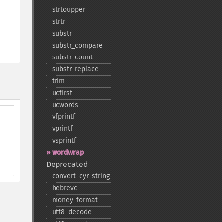
strtoupper
strtr
substr
substr_​compare
substr_​count
substr_​replace
trim
ucfirst
ucwords
vfprintf
vprintf
vsprintf
wordwrap
Deprecated
convert_​cyr_​string
hebrevc
money_​format
utf8_​decode