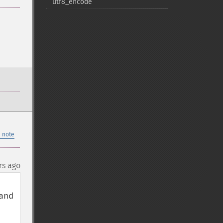
utf8_​encode
 note
rs ago
nd 