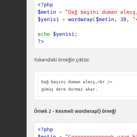
<?php

$metin 
= 
"Dağ başını duman almış
$yenisi 
= 
wordwrap
(
$metin
, 
30
, 
"
echo 
$yenisi
?>
Yukarıdaki örneğin çıktısı:
Dağ başını duman almış,<br />

gümüş dere durmaz akar.
Örnek 2 - Kesmeli
wordwrap()
örneği
<?php

$metin 
= 
"Çoooooooooooook uzun b