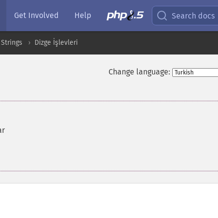
Get Involved
Help
Search docs
Strings
Dizge İşlevleri
Change language:
ar