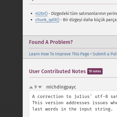
nl2br()
- Dizgedeki tüm satırsonlarının yerine 
chunk_split()
- Bir dizgeyi daha küçük parçal
Found A Problem?
Learn How To Improve This Page
•
Submit a Pul
User Contributed Notes
19 notes
michdingpayc
9
¶
up
down
A correction to ju1ius' utf-8 saf
This version addresses issues wh
last words in the input string.
