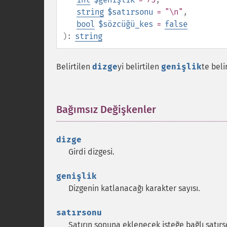
string
$satırsonu
= "\n"
,
bool
$sözcüğü_kes
=
false
):
string
Belirtilen
dizge
yi belirtilen
genişlik
te beli
Bağımsız Değişkenler
¶
dizge
Girdi dizgesi.
genişlik
Dizgenin katlanacağı karakter sayısı.
satırsonu
Satırın sonuna eklenecek isteğe bağlı satırs