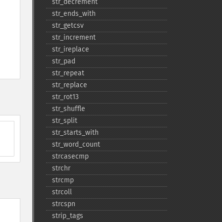
str_​decrement
str_​ends_​with
str_​getcsv
str_​increment
str_​ireplace
str_​pad
str_​repeat
str_​replace
str_​rot13
str_​shuffle
str_​split
str_​starts_​with
str_​word_​count
strcasecmp
strchr
strcmp
strcoll
strcspn
strip_​tags