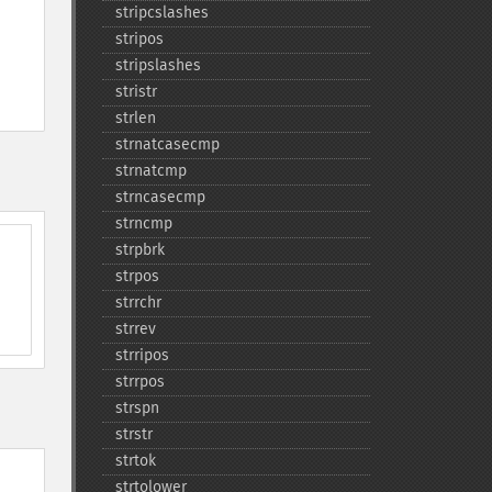
stripcslashes
stripos
stripslashes
stristr
strlen
strnatcasecmp
strnatcmp
strncasecmp
strncmp
strpbrk
strpos
strrchr
strrev
strripos
strrpos
strspn
strstr
strtok
strtolower