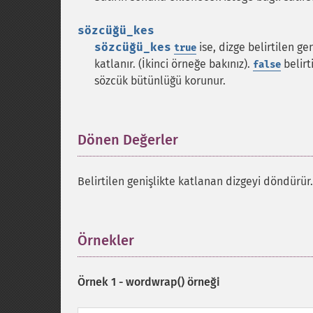
sözcüğü_kes
sözcüğü_kes
ise, dizge belirtilen g
true
katlanır. (İkinci örneğe bakınız).
belirt
false
sözcük bütünlüğü korunur.
Dönen Değerler
¶
Belirtilen genişlikte katlanan dizgeyi döndürür.
Örnekler
¶
Örnek 1 -
wordwrap()
örneği