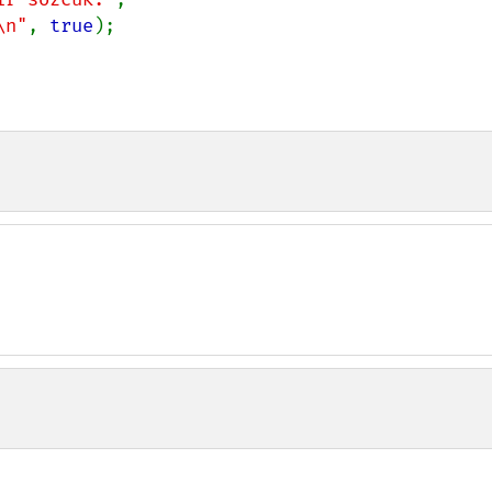
\n"
, 
true
);
