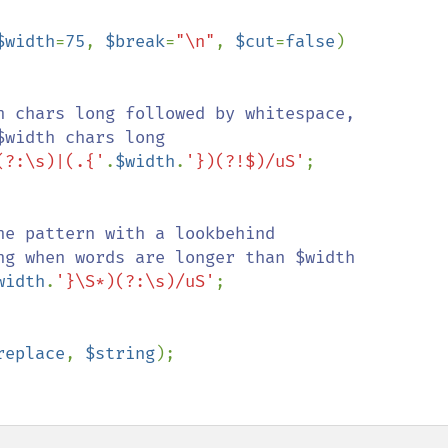
$width
=
75
, 
$break
=
"\n"
, 
$cut
=
false
)

h chars long followed by whitespace,

(?:\s)|(.{'
.
$width
.
'})(?!$)/uS'
;

e pattern with a lookbehind

width
.
'}\S*)(?:\s)/uS'
;

replace
, 
$string
);
