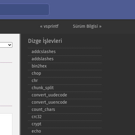
« vsprintf
Sürüm Bilgisi »
Dizge İşlevleri
addcslashes
addslashes
bin2hex
chop
chr
chunk_​split
convert_​uudecode
convert_​uuencode
count_​chars
crc32
crypt
echo