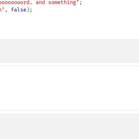
oooooooord. and something"
n"
, 
false
);
