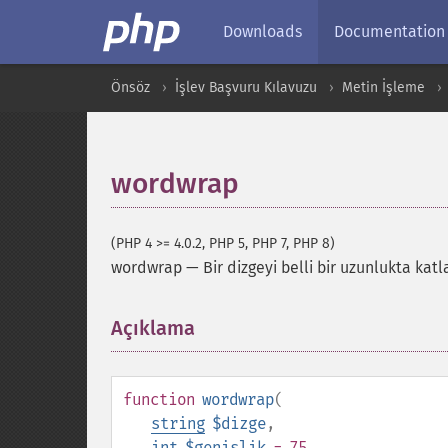
Downloads
Documentation
Önsöz
İşlev Başvuru Kılavuzu
Metin İşleme
wordwrap
(PHP 4 >= 4.0.2, PHP 5, PHP 7, PHP 8)
wordwrap
—
Bir dizgeyi belli bir uzunlukta katl
Açıklama
¶
function
wordwrap
(
string
$dizge
,
int
$genişlik
= 75
,