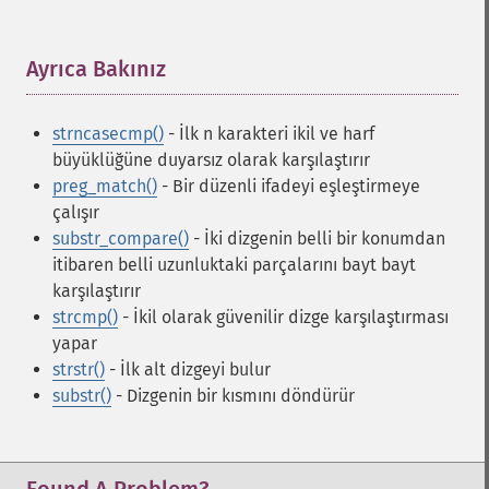
Ayrıca Bakınız
¶
strncasecmp()
- İlk n karakteri ikil ve harf
büyüklüğüne duyarsız olarak karşılaştırır
preg_match()
- Bir düzenli ifadeyi eşleştirmeye
çalışır
substr_compare()
- İki dizgenin belli bir konumdan
itibaren belli uzunluktaki parçalarını bayt bayt
karşılaştırır
strcmp()
- İkil olarak güvenilir dizge karşılaştırması
yapar
strstr()
- İlk alt dizgeyi bulur
substr()
- Dizgenin bir kısmını döndürür