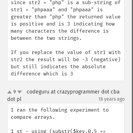
since str2 = "php" is a sub-string of 
str1 = "phpaaa" and "phpaaa" is 
greater than "php" the returned value 
is positive and is 3 indicating how 
many characters the difference is 
between the two strings.

If you replace the value of str1 with 
str2 the result will be -3 (negative) 
but still indicates the absolute 
difference which is 3
codeguru at crazyprogrammer dot cba
9
up
down
dot pl
18 years ago
¶
I ran the following experiment to 
compare arrays.

1 st - using (substr($key,0,5 == 