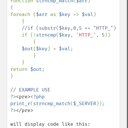
function 
strncmp_match
(
$arr
)

{

foreach (
$arr 
as 
$key 
=> 
$val
)

    {

//if (substr($key,0,5 == "HTTP_")

if (!
strncmp
(
$key
, 
'HTTP_'
, 
5
))    

        {

$out
[
$key
] = 
$val
;

        }

    }

return 
$out
;

}

?>
<pre>
<?php

print_r
(
strncmp_match
(
$_SERVER
?>
</pre>

will display code like this:
