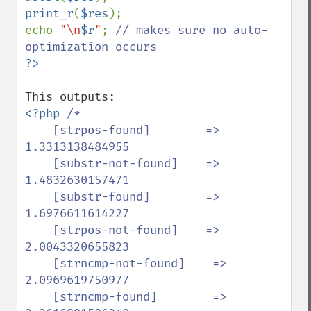
print_r
(
$res
);

echo 
"\n
$r
"
; 
// makes sure no auto-
<?php 
/*

    [strpos-found]        => 
1.3313138484955

    [substr-not-found]    => 
1.4832630157471

    [substr-found]        => 
1.6976611614227

    [strpos-not-found]    => 
2.0043320655823

    [strncmp-not-found]    => 
2.0969619750977

    [strncmp-found]        => 