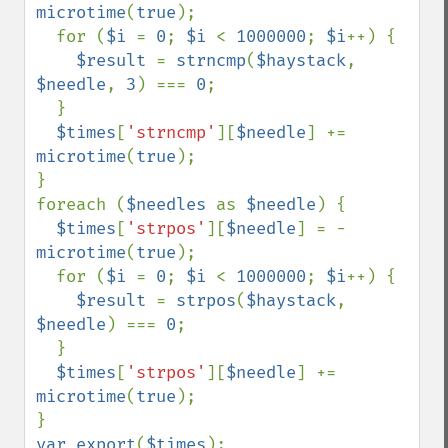
microtime
(
true
);

  for (
$i 
= 
0
; 
$i 
< 
1000000
; 
$i
++) {

$result 
= 
strncmp
(
$haystack
, 
$needle
, 
3
) === 
0
;

  }

$times
[
'strncmp'
][
$needle
] += 
microtime
(
true
);

}

foreach (
$needles 
as 
$needle
) {

$times
[
'strpos'
][
$needle
] = -
microtime
(
true
);

  for (
$i 
= 
0
; 
$i 
< 
1000000
; 
$i
++) {

$result 
= 
strpos
(
$haystack
, 
$needle
) === 
0
;

  }

$times
[
'strpos'
][
$needle
] += 
microtime
(
true
);

var_export
(
$times