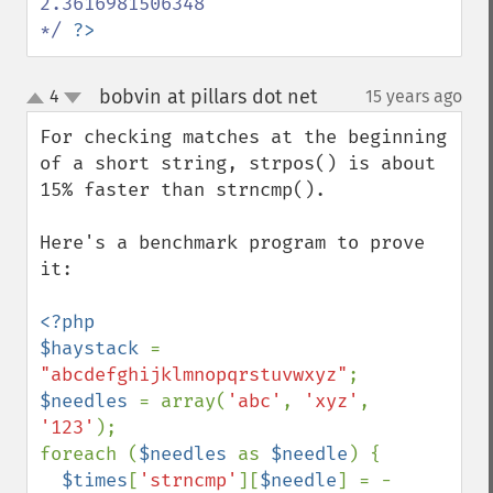
2.3616981506348

*/ 
?>
bobvin at pillars dot net
4
15 years ago
¶
up
down
For checking matches at the beginning 
of a short string, strpos() is about 
15% faster than strncmp().

Here's a benchmark program to prove 
it:

<?php

$haystack 
= 
"abcdefghijklmnopqrstuvwxyz"
$needles 
= array(
'abc'
, 
'xyz'
, 
'123'
);

foreach (
$needles 
as 
$needle
) {

$times
[
'strncmp'
][
$needle
] = -