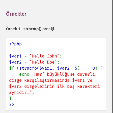
Örnekler
¶
Örnek 1 -
strncmp()
örneği
<?php

$var1 
= 
'Hello John'
$var2 
= 
'Hello Doe'
;

if (
strncmp
(
$var1
, 
$var2
, 
5
) === 
0
) {

    echo 
'Harf büyüklüğüne duyarlı 
dizge karşılaştırmasında $var1 ve 
$var2 dizgelerinin ilk beş karakteri 
aynıdır.'
;

?>