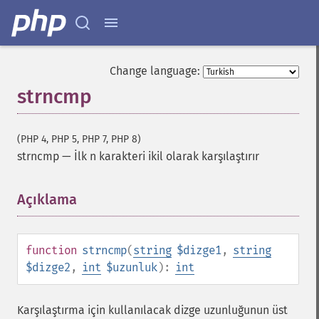
Change language:
strncmp
(PHP 4, PHP 5, PHP 7, PHP 8)
strncmp
—
İlk n karakteri ikil olarak karşılaştırır
Açıklama
¶
function
strncmp
(
string
$dizge1
,
string
$dizge2
,
int
$uzunluk
):
int
Karşılaştırma için kullanılacak dizge uzunluğunun üst