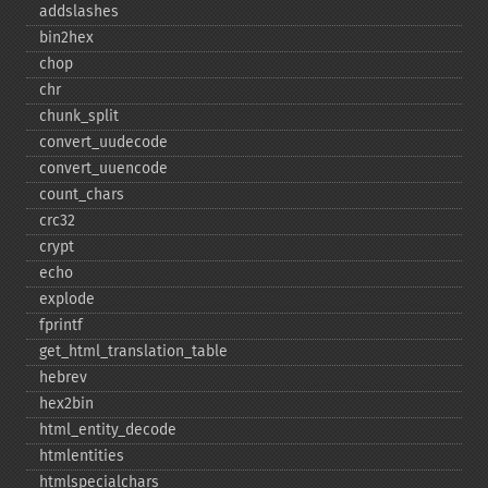
addslashes
bin2hex
chop
chr
chunk_​split
convert_​uudecode
convert_​uuencode
count_​chars
crc32
crypt
echo
explode
fprintf
get_​html_​translation_​table
hebrev
hex2bin
html_​entity_​decode
htmlentities
htmlspecialchars