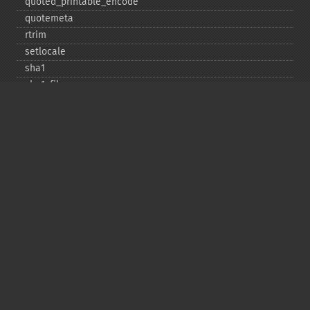
quoted_​printable_​encode
quotemeta
rtrim
setlocale
sha1
sha1_​file
similar_​text
soundex
sprintf
sscanf
str_​contains
str_​decrement
str_​ends_​with
str_​getcsv
str_​increment
str_​ireplace
str_​pad
str_​repeat
str_​replace