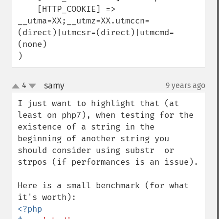
    [HTTP_COOKIE] => 
__utma=XX;__utmz=XX.utmccn=
(direct)|utmcsr=(direct)|utmcmd=
(none)

)
samy
4
9 years ago
¶
up
down
I just want to highlight that (at 
least on php7), when testing for the 
existence of a string in the 
beginning of another string you 
should consider using substr  or 
strpos (if performances is an issue).

Here is a small benchmark (for what 
<?php
