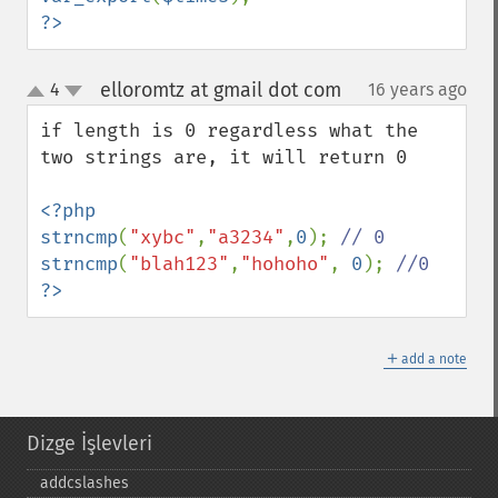
?>
elloromtz at gmail dot com
4
16 years ago
¶
up
down
if length is 0 regardless what the 
two strings are, it will return 0

<?php

strncmp
(
"xybc"
,
"a3234"
,
0
); 
strncmp
(
"blah123"
,
"hohoho"
, 
0
); 
?>
＋
add a note
Dizge İşlevleri
addcslashes