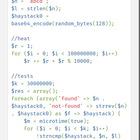
$n 
= 
'abcd'
$l 
= 
strlen
(
$n
$haystack0 
= 
base64_encode
(
random_bytes
(
128
));

$r 
= 
1
;

for (
$i 
= 
0
; 
$i 
< 
100000000
; 
$i
++)

$r 
+= 
$r 
* 
$r 
% 
10000
;

$k 
= 
30000000
$res 
= array();

foreach (array(
'found' 
=> 
$n 
. 
$haystack0
, 
'not-found' 
=> 
strrev
(
$n
) 
. 
$haystack0
) as 
$f 
=> 
$haystack
) {

$m 
= 
microtime
(
true
);

    for (
$i 
= 
0
; 
$i 
< 
$k
; 
$i
++)

        !
strncmp
(
$haystack
, 
$n
, 
$l
) 