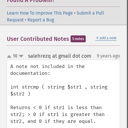
Found A Problem?
Learn How To Improve This Page
•
Submit a Pull
Request
•
Report a Bug
＋
User Contributed Notes
add a note
5 notes
salehrezq at gmail dot com
10
9 years ago
¶
up
down
A note not included in the 
documentation:

int strcmp ( string $str1 , string 
$str2 )

Returns < 0 if str1 is less than 
str2; > 0 if str1 is greater than 
str2, and 0 if they are equal.
