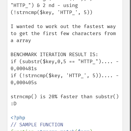
"HTTP_") & 2 nd - using 
(!strncmp($key, 'HTTP_', 5))

I wanted to work out the fastest way 
to get the first few characters from 
a array

BENCHMARK ITERATION RESULT IS:

if (substr($key,0,5 == "HTTP_").... -   
0,000481s

if (!strncmp($key, 'HTTP_', 5)).... -     
0,000405s

strncmp() is 20% faster than substr() 
:D
