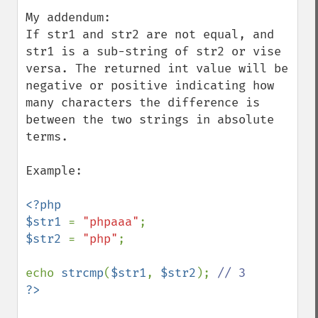
My addendum:

If str1 and str2 are not equal, and 
str1 is a sub-string of str2 or vise 
versa. The returned int value will be 
negative or positive indicating how 
many characters the difference is 
between the two strings in absolute 
terms.

Example:

<?php

$str1 
= 
"phpaaa"
$str2 
= 
"php"
;

echo 
strcmp
(
$str1
, 
$str2
); 