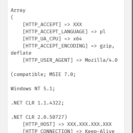
Array

(

    [HTTP_ACCEPT] => XXX

    [HTTP_ACCEPT_LANGUAGE] => pl

    [HTTP_UA_CPU] => x64

    [HTTP_ACCEPT_ENCODING] => gzip, 
deflate

    [HTTP_USER_AGENT] => Mozilla/4.0 

(compatible; MSIE 7.0;

Windows NT 5.1;

.NET CLR 1.1.4322;

.NET CLR 2.0.50727)

    [HTTP_HOST] => XXX.XXX.XXX.XXX

    [HTTP_CONNECTION] => Keep-Alive
