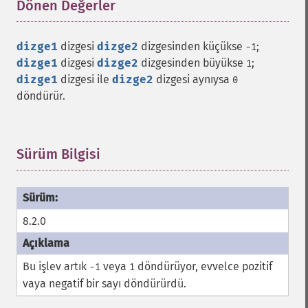
Dönen Değerler
¶
dizge1
dizgesi
dizge2
dizgesinden küçükse
;
-1
dizge1
dizgesi
dizge2
dizgesinden büyükse
;
1
dizge1
dizgesi ile
dizge2
dizgesi aynıysa
0
döndürür.
Sürüm Bilgisi
¶
8.2.0
Bu işlev artık
veya
döndürüyor, evvelce pozitif
-1
1
vaya negatif bir sayı döndürürdü.