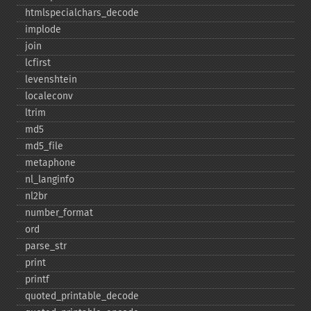
htmlspecialchars_​decode
implode
join
lcfirst
levenshtein
localeconv
ltrim
md5
md5_​file
metaphone
nl_​langinfo
nl2br
number_​format
ord
parse_​str
print
printf
quoted_​printable_​decode