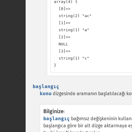
array(4) {

  [0]=>

  string(2) "ac"

  [1]=>

  string(1) "a"

  [2]=>

  NULL

  [3]=>

  string(1) "c"

}
başlangıç
konu
dizgesinde aramanın başlatılacağı konu
Bilginize
:
başlangıç
bağımsız değişkeninin kullan
başlangıca göre bir alt dizge aktarmaya e