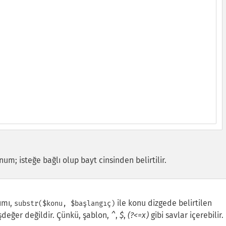
m; isteğe bağlı olup bayt cinsinden belirtilir.
ımı,
ile konu dizgede belirtilen
substr($konu, $başlangıç)
şdeğer değildir. Çünkü, şablon,
^
,
$
,
(?<=x)
gibi savlar içerebilir.