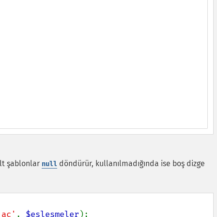
lt şablonlar
döndürür, kullanılmadığında ise boş dizge
null
'ac'
, 
$eşleşmeler