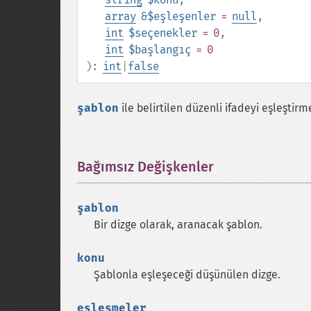
array
&$eşleşenler
=
null
,
int
$seçenekler
= 0
,
int
$başlangıç
= 0
):
int
|
false
şablon
ile belirtilen düzenli ifadeyi eşleştirm
Bağımsız Değişkenler
¶
şablon
Bir dizge olarak, aranacak şablon.
konu
Şablonla eşleşeceği düşünülen dizge.
eşleşmeler