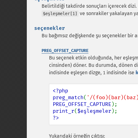
Belirtildiği takdirde sonuçları içerecek dizi.
ve sonrakiler yakalayan yayl
$eşleşmeler[1]
seçenekler
Bu bağımsız değişkende şu seçenekler bir ara
PREG_OFFSET_CAPTURE
Bu seçenek etkin olduğunda, her eşleş
cinsinden) döner. Bu durumda, dönen diz
indisinde eşleşen dizge,
indisinde ise
1
<?php

preg_match
(
'/(foo)(bar)(baz
PREG_OFFSET_CAPTURE
print_r
(
$eşleşmeler
?>
Yukarıdaki örneğin çıktısı: