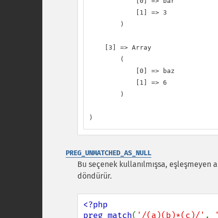
            [0] => bar

            [1] => 3

        )

    [3] => Array

        (

            [0] => baz

            [1] => 6

        )

)
PREG_UNMATCHED_AS_NULL
Bu seçenek kullanılmışsa, eşleşmeyen a
döndürür.
<?php

preg_match
(
'/(a)(b)*(c)/'
, 