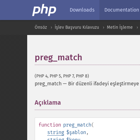
Downloads
Documentation
Önsöz
İşlev Başvuru Kılavuzu
Metin İşleme
preg_match
(PHP 4, PHP 5, PHP 7, PHP 8)
preg_match
—
Bir düzenli ifadeyi eşleştirmeye 
Açıklama
¶
function
preg_match
(
string
$şablon
,
string
$konu
,