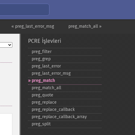
« preg_last_error_msg
preg_match_all »
PCRE İşlevleri
preg_​filter
preg_​grep
preg_​last_​error
preg_​last_​error_​msg
preg_​match
preg_​match_​all
preg_​quote
preg_​replace
preg_​replace_​callback
preg_​replace_​callback_​array
preg_​split