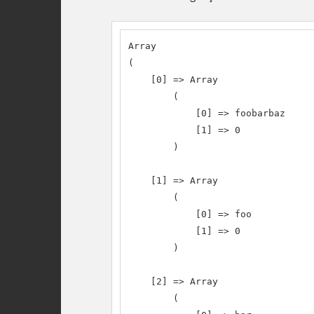
Array

(

    [0] => Array

        (

            [0] => foobarbaz

            [1] => 0

        )

    [1] => Array

        (

            [0] => foo

            [1] => 0

        )

    [2] => Array

        (
