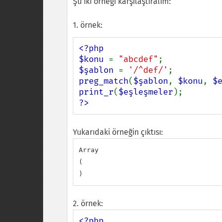
Şu iki örneği karşılaştıralım:
1. örnek:
<?php

$konu 
= 
"abcdef"
$şablon 
= 
'/^def/'
preg_match
(
$şablon
, 
$konu
, 
$
print_r
(
$eşleşmeler
?>
Yukarıdaki örneğin çıktısı:
Array

(

2. örnek:
<?php
