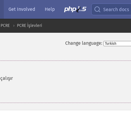
Get Involved
Help
Search docs
PCRE
PCRE İşlevleri
Change language:
çalışır