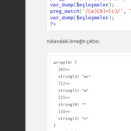
var_dump
(
$eşleşmeler
preg_match
(
'/(a)(b)*(c)/'
, 
var_dump
(
$eşleşmeler
?>
Yukarıdaki örneğin çıktısı:
array(4) {

  [0]=>

  string(2) "ac"

  [1]=>

  string(1) "a"

  [2]=>

  string(0) ""

  [3]=>

  string(1) "c"

}
