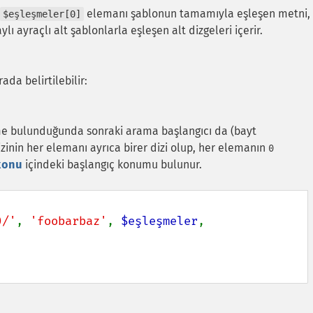
elemanı şablonun tamamıyla eşleşen metni,
$eşleşmeler[0]
ı ayraçlı alt şablonlarla eşleşen alt dizgeleri içerir.
da belirtilebilir:
me bulunduğunda sonraki arama başlangıcı da (bayt
inin her elemanı ayrıca birer dizi olup, her elemanın
0
konu
içindeki başlangıç konumu bulunur.
)/'
, 
'foobarbaz'
, 
$eşleşmeler
, 